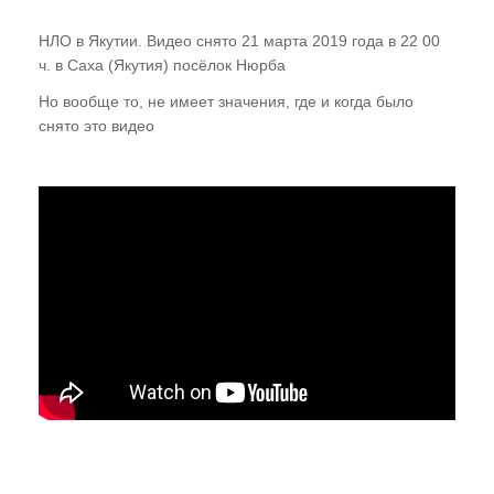
Случаи из практики
НЛО в Якутии. Видео снято 21 марта 2019 года в 22 00
ч. в Саха (Якутия) посёлок Нюрба
Нам пишут!
Но вообще то, не имеет значения, где и когда было
Территория Древних
снято это видео
Читаем "Эниологию"...
Это интересно
Новости Планеты ( ссылки )
Послушать
"Время перемен"
В. Рогожкин для СМИ
Скачать
Школа В. Рогожкина