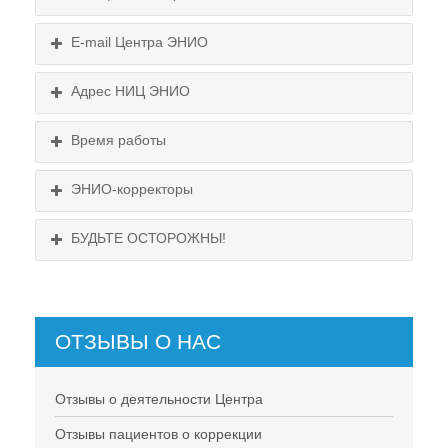
E-mail Центра ЭНИО
Подробнее...
Схема проезда
Адрес НИЦ ЭНИО
Выходные:
Схема проезда
понедельник, пятница
Время работы
Выходные:
понедельник, пятница
Схема проезда
ЭНИО-корректоры
БУДЬТЕ ОСТОРОЖНЫ!
ОТЗЫВЫ О НАС
НЕ СУЩЕСТВУЕТ!
Отзывы о деятельности Центра
Отзывы пациентов о коррекции