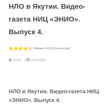
НЛО в Якутии. Видео-
Видео-газета НИЦ «ЭНИО»
газета НИЦ «ЭНИО».
Фильм Рогожкина
В. Рогожкин для СМИ
Выпуск 4.
Школа В. Рогожкина
Рогожкин о коррекции
Рейтинг 4.20 [10 Голоса (ов)]
Семинары Рогожкина
ЭНИО
24.03.2019
Рогожкин: коротко о важном
Сеансы Общей Коррекции
Видео-Архив НИЦ "ЭНИО"
НЛО в Якутии. Видео-газета НИЦ
Прочитать
«ЭНИО». Выпуск 4.
Статьи В.Ю. Рогожкина
Статьи НИЦ "ЭНИО"