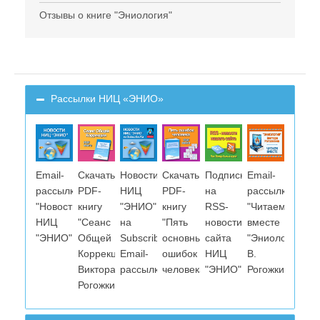
Отзывы о книге "Эниология"
Рассылки НИЦ «ЭНИО»
Email-
Скачать
Новости
Скачать
Подписка
Email-
рассылка
PDF-
НИЦ
PDF-
на
рассылка
"Новости
книгу
"ЭНИО"
книгу
RSS-
"Читаем
НИЦ
"Сеанс
на
"Пять
новости
вместе
"ЭНИО"
Общей
Subscribe.Ru.
основных
сайта
"Эниологию"
Коррекции
Email-
ошибок
НИЦ
В.
Виктора
рассылка.
человека"
"ЭНИО"
Рогожкина"
Рогожкина"