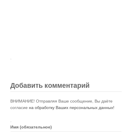
Газета "ПК"
Видео-записи НИЦ "ЭНИО"
Записи семинаров Рогожкина
Виктор Рогожкин. Коротко о важном
Запрещённые видео НИЦ "ЭНИО"
.
Советские учебники
Купить
Добавить комментарий
Представители
ВНИМАНИЕ! Отправляя Ваше сообщение, Вы даёте
согласие
на обработку Ваших персональных данных!
.
Имя (обязательное)