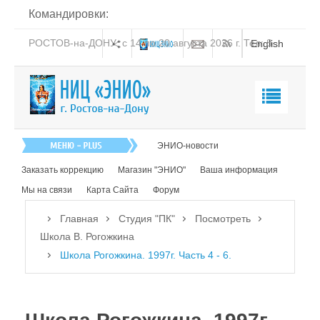
Командировки:
РОСТОВ-на-ДОНУ: с 14 по 20 августа 2026 г. Тел: 8-
English
938-151-44-21
Главная
ЭНИО-новости
О нас
Заказать коррекцию
Магазин "ЭНИО"
Ваша информация
Эниология
Мы на связи
Карта Сайта
Форум
Коррекция
Главная
Студия "ПК"
Посмотреть
Книга
Школа В. Рогожкина
Школа Рогожкина. 1997г. Часть 4 - 6.
Обучение
Студия "ПК"
Посмотреть