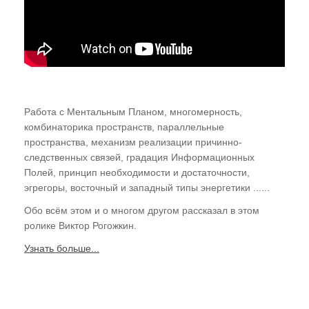
Случаи из практики
Нам пишут!
Территория Древних
Читаем "Эниологию"...
Работа с Ментальным Планом, многомерность,
комбинаторика пространств, параллельные
Это интересно
пространства, механизм реализации причинно-
Новости Планеты ( ссылки )
следственных связей, градация Информационных
Полей, принцип необходимости и достаточности,
эгрегоры, восточный и западный типы энергетики ......
Послушать
Обо всём этом и о многом другом рассказал в этом
"Время перемен"
ролике Виктор Рогожкин.
В. Рогожкин для СМИ
Узнать больше...
Скачать
Школа В. Рогожкина