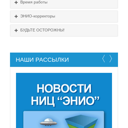
Время работы
Выходные:
понедельник, пятница
Схема проезда
ЭНИО-корректоры
БУДЬТЕ ОСТОРОЖНЫ!
НАШИ РАССЫЛКИ
НЕ СУЩЕСТВУЕТ!