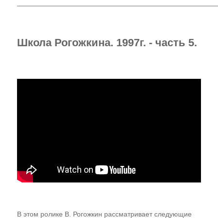
Газета "ПК"
Видео-записи НИЦ "ЭНИО"
Школа Рогожкина. 1997г. - часть 5.
Записи семинаров Рогожкина
Виктор Рогожкин. Коротко о важном
Запрещённые видео НИЦ "ЭНИО"
Советские учебники
Купить
Представители
В этом ролике В. Рогожкин рассматривает следующие