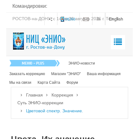
Командировки:
РОСТОВ-на-ДОНУ: с 14 по 20 августа 2026 г. Тел: 8-
English
938-151-44-21
Главная
ЭНИО-новости
О нас
Заказать коррекцию
Магазин "ЭНИО"
Ваша информация
Эниология
Мы на связи
Карта Сайта
Форум
Коррекция
Главная
Коррекция
Суть ЭНИО-коррекции
Суть ЭНИО-коррекции
Цветовой спектр. Значение.
Как работает ЭНИО-коррекция
Как проходит коррекция