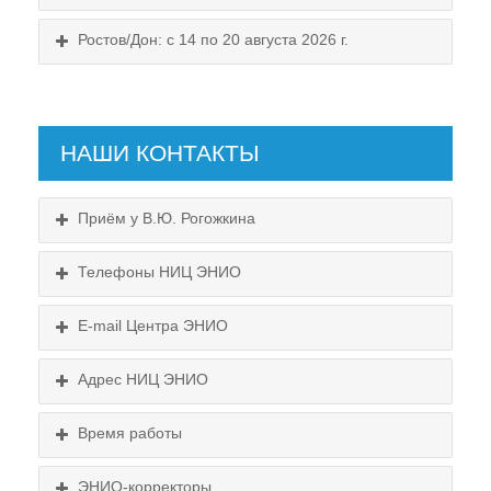
Ростов/Дон: с 14 по 20 августа 2026 г.
НАШИ КОНТАКТЫ
Приём у В.Ю. Рогожкина
Телефоны НИЦ ЭНИО
E-mail Центра ЭНИО
Подробнее...
Схема проезда
Адрес НИЦ ЭНИО
Выходные:
Схема проезда
понедельник, пятница
Время работы
Выходные:
понедельник, пятница
Схема проезда
ЭНИО-корректоры