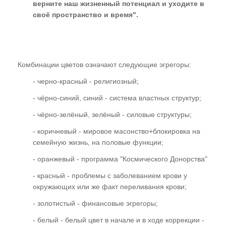
верните наш жизненный потенциал и уходите в
своё пространство и время".
---- Осознание своих ошибок
---- Раскаяние и Прощение
Как пройти коррекцию
Комбинации цветов означают следующие эгрегоры:
Общий сеанс коррекции
- черно-красный - религиозный;
Индивидуальная коррекция
- чёрно-синий, синий - система властных структур;
- чёрно-зелёный, зелёный - силовые структуры;
Очная коррекция в Ростове
- коричневый - мировое масонство+блокировка на
Коррекция по Skype
семейную жизнь, на половые функции;
Отзывы пациентов о коррекции
- оранжевый - программа "Космического Донорства"
Заказать коррекцию по Skype
- красный - проблемы с заболеванием крови у
окружающих или же факт переливания крови;
Книга
- золотистый - финансовые эгрегоры;
Обучение
- белый - белый цвет в начале и в ходе коррекции -