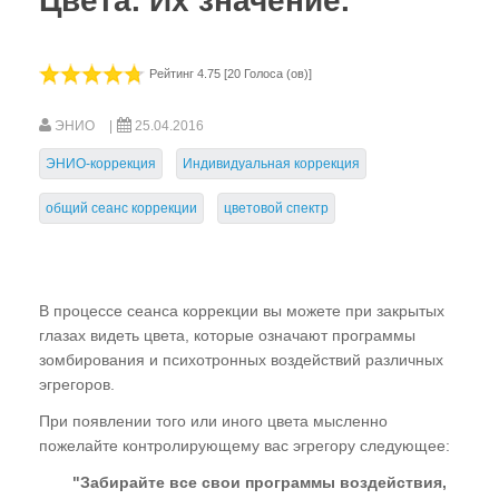
Цвета. Их значение.
Цветовой спектр. Значение.
"Зарядка" воды
Рейтинг 4.75 [20 Голоса (ов)]
После коррекции
Что нужно знать
ЭНИО
25.04.2016
Корректоры НИЦ "ЭНИО"
ЭНИО-коррекция
Индивидуальная коррекция
общий сеанс коррекции
цветовой спектр
Пять основных ошибок человека
Энергетика человека.
---- Гадание. Спиритизм. Магия.
В процессе сеанса коррекции вы можете при закрытых
глазах видеть цвета, которые означают программы
---- Сожаление об умерших
зомбирования и психотронных воздействий различных
---- Обиды. Привязки. Стрессы.
эгрегоров.
---- Аборты. Выкидыши.
При появлении того или иного цвета мысленно
пожелайте контролирующему вас эгрегору следующее:
---- Сочувствие. Сожаление.
"Забирайте все свои программы воздействия,
Как исправить свои ошибки