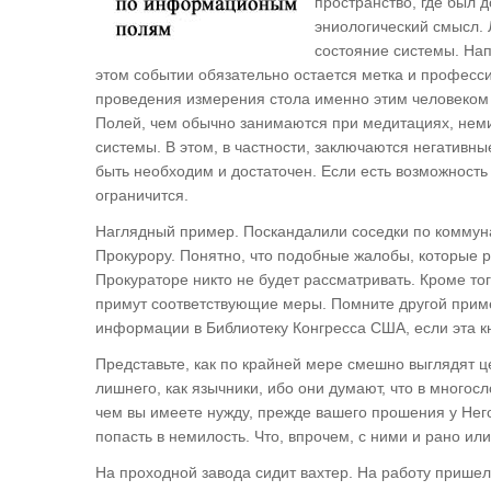
пространство, где был 
эниологический смысл.
состояние системы. Нап
этом событии обязательно остается метка и професс
проведения измерения стола именно этим человеком
Полей, чем обычно занимаются при медитациях, нем
системы. В этом, в частности, заключаются негативн
быть необходим и достаточен. Если есть возможност
ограничится.
Наглядный пример. Поскандалили соседки по коммуна
Прокурору. Понятно, что подобные жалобы, которые 
Прокураторе никто не будет рассматривать. Кроме то
примут соответствующие меры. Помните другой приме
информации в Библиотеку Конгресса США, если эта кн
Представьте, как по крайней мере смешно выглядят ц
лишнего, как язычники, ибо они думают, что в многос
чем вы имеете нужду, прежде вашего прошения у Него
попасть в немилость. Что, впрочем, с ними и рано ил
На проходной завода сидит вахтер. На работу пришел