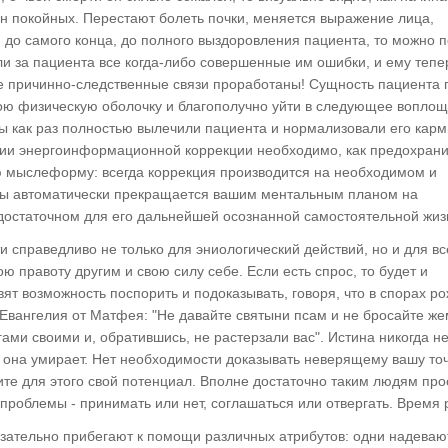
ан покойных. Перестают болеть почки, меняется выражение лица,
до самого конца, до полного выздоровления пациента, то можно п
и за пациента все когда-либо совершенные им ошибки, и ему тепе
ые причинно-следственные связи проработаны! Сущность пациента 
ою физическую оболочку и благополучно уйти в следующее воплощ
вы как раз полностью вылечили пациента и нормализовали его кар
нии энергоинформационной коррекции необходимо, как предохрани
мыслеформу: всегда коррекция производится на необходимом и
 бы автоматически прекращается вашим ментальным планом на
достаточном для его дальнейшей осознанной самостоятельной жиз
справедливо не только для эниологический действий, но и для вс
ю правоту другим и свою силу себе. Если есть спрос, то будет и
т возможность поспорить и подоказывать, говоря, что в спорах р
е Евангелия от Матфея: "Не давайте святыни псам и не бросайте же
ами своими и, обратившись, не растерзали вас". Истина никогда н
в она умирает. Нет необходимости доказывать неверящему вашу то
ите для этого свой потенциал. Вполне достаточно таким людям про
 проблемы - принимать или нет, соглашаться или отвергать. Время 
зательно прибегают к помощи различных атрибутов: одни надеваю