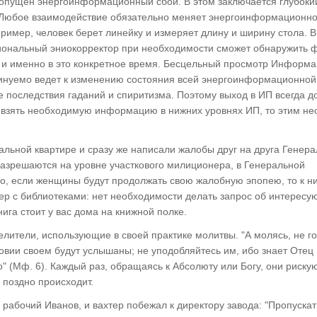
допущен энергоинформационный сбой. В этом заключается глубоки
 Любое взаимодействие обязательно меняет энергоинформационн
ример, человек берет линейку и измеряет длину и ширину стола. 
иональный эниокорректор при необходимости сможет обнаружить 
 и именно в это конкретное время. Бесцельный просмотр Информ
инуемо ведет к изменению состояния всей энергоинформационной
ые последствия гаданий и спиритизма. Поэтому выход в ИП всегда 
ь взять необходимую информацию в нижних уровнях ИП, то этим н
льной квартире и сразу же написали жалобы друг на друга Генер
разрешаются на уровне участкового милиционера, в Генеральной
го, если женщины будут продолжать свою жалобную эпопею, то к н
р с библиотеками: нет необходимости делать запрос об интересу
ига стоит у вас дома на книжной полке.
елители, использующие в своей практике молитвы. "А молясь, не г
ловии своем будут услышаны; не уподобляйтесь им, ибо знает Отец 
" (Мф. 6). Каждый раз, обращаясь к Абсолюту или Богу, они риску
и поздно происходит.
 рабочий Иванов, и вахтер побежал к директору завода: "Пропускат