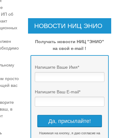
й
ое
В ИП об
факт
НОВОСТИ НИЦ ЭНИО
ационных
должен
Получать новости НИЦ "ЭНИО"
еобходимо
на свой e-mail !
альному
Напишите Ваше Имя
*
им просто
ющей вас
Напишите Ваш E-mail
*
оворите
ваш, в
ют
ь
Нажимая на кнопку, я даю
согласие на