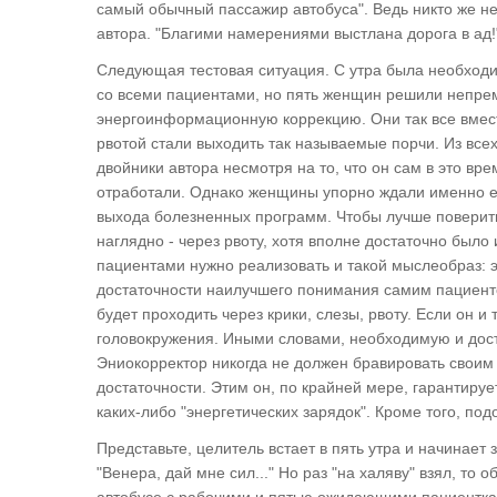
самый обычный пассажир автобуса". Ведь никто же не
автора. "Благими намерениями выстлана дорога в ад!
Следующая тестовая ситуация. С утра была необход
со всеми пациентами, но пять женщин решили непрем
энергоинформационную коррекцию. Они так все вместе 
рвотой стали выходить так называемые порчи. Из все
двойники автора несмотря на то, что он сам в это вр
отработали. Однако женщины упорно ждали именно ег
выхода болезненных программ. Чтобы лучше поверит
наглядно - через рвоту, хотя вполне достаточно было
пациентами нужно реализовать и такой мыслеобраз:
достаточности наилучшего понимания самим пациент
будет проходить через крики, слезы, рвоту. Если он и
головокружения. Иными словами, необходимую и дос
Эниокорректор никогда не должен бравировать своим
достаточности. Этим он, по крайней мере, гарантиру
каких-либо "энергетических зарядок". Кроме того, п
Представьте, целитель встает в пять утра и начинает
"Венера, дай мне сил..." Но раз "на халяву" взял, то
автобусе с рабочими и пятью ожидающими пациентками