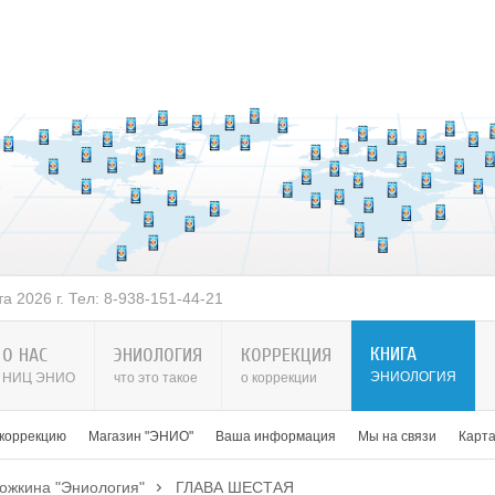
 2026 г. Тел: 8-938-151-44-21
КНИГА
О НАС
ЭНИОЛОГИЯ
КОРРЕКЦИЯ
ЭНИОЛОГИЯ
НИЦ ЭНИО
что это такое
о коррекции
 коррекцию
Магазин "ЭНИО"
Ваша информация
Мы на связи
Карт
гожкина "Эниология"
ГЛАВА ШЕСТАЯ