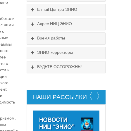
вине
E-mail Центра ЭНИО
Схема проезда
аботали
Подробнее...
Выходные:
Адрес НИЦ ЭНИО
 с ними
Схема проезда
понедельник, пятница
е с
ьные
Время работы
Выходные:
граммы
понедельник, пятница
Схема проезда
ного
ЭНИО-корректоры
лее
те с
БУДЬТЕ ОСТОРОЖНЫ!
сти и
ации
гкого
ент.
 и
НАШИ РАССЫЛКИ
одимость
НЕ СУЩЕСТВУЕТ!
иризмом.
бном
прется" в