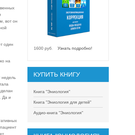
твенных
и
, вот он
вной
ет один
1600 руб.
Узнать подробно!
ко на
КУПИТЬ КНИГУ
у недель
тала
сделан
Книга "Эниология"
 Да и
Книга "Эниология для детей"
Аудио-книга "Эниология"
гативных
 пациент
ет