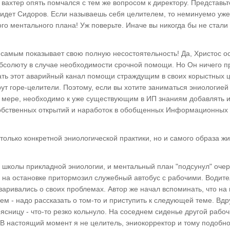
вахтер опять помчался с тем же вопросом к директору. Представьте
придет Сидоров. Если называешь себя целителем, то неминуемо уж
о ментального плана! Уж поверьте. Иначе вы никогда бы не стали
ем самым показывает свою полную несостоятельность! Да, Христос о
Абсолюту в случае необходимости срочной помощи. Но Он ничего п
вать этот аварийный канал помощи страждущим в своих корыстных 
рут горе-целители. Поэтому, если вы хотите заниматься эниологией
й мере, необходимо к уже существующим в ИП знаниям добавлять и
собственных открытий и наработок в обобщенных Информационных
олько конкретной эниологической практики, но и самого образа жи
 школы прикладной эниологии, и ментальный план "подсунул" оче
и на остановке притормозил служебный автобус с рабочими. Водите
оваривались о своих проблемах. Автор же начал вспоминать, что н
ем - надо рассказать о том-то и приступить к следующей теме. Вдр
ясницу - что-то резко кольнуло. На соседнем сиденье другой рабо
п! В настоящий момент я не целитель, эниокорректор и тому подобно