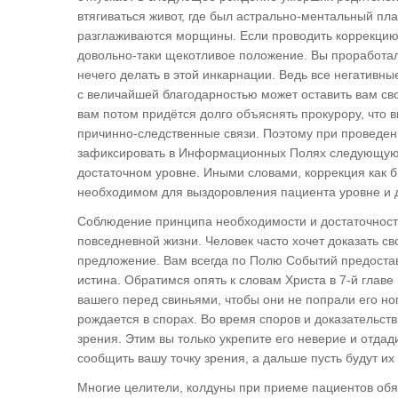
втягиваться живот, где был астрально-ментальный пл
разглаживаются морщины. Если проводить коррекцию 
довольно-таки щекотливое положение. Вы проработал
нечего делать в этой инкарнации. Ведь все негативн
с величайшей благодарностью может оставить вам св
вам потом придётся долго объяснять прокурору, что 
причинно-следственные связи. Поэтому при проведе
зафиксировать в Информационных Полях следующую 
достаточном уровне. Иными словами, коррекция как
необходимом для выздоровления пациента уровне и 
Соблюдение принципа необходимости и достаточности 
повседневной жизни. Человек часто хочет доказать сво
предложение. Вам всегда по Полю Событий предоставя
истина. Обратимся опять к словам Христа в 7-й глав
вашего перед свиньями, чтобы они не попрали его ног
рождается в спорах. Во время споров и доказательст
зрения. Этим вы только укрепите его неверие и отдад
сообщить вашу точку зрения, а дальше пусть будут их
Многие целители, колдуны при приеме пациентов обя