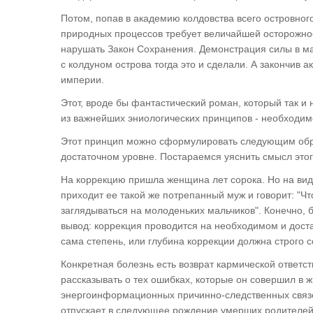
Потом, попав в академию колдовства всего островног
природных процессов требует величайшей осторожнос
нарушать Закон Сохранения. Демонстрация силы в ма
с колдуном острова тогда это и сделали. А закончив 
империи.
Этот, вроде бы фантастический роман, который так и
из важнейших эниологических принципов - необходимо
Этот принцип можно сформулировать следующим обра
достаточном уровне. Постараемся уяснить смысл это
На коррекцию пришла женщина лет сорока. Но на вид 
приходит ее такой же потрепанный муж и говорит: "Ч
заглядываться на молоденьких мальчиков". Конечно, 
вывод: коррекция проводится на необходимом и дост
сама степень, или глубина коррекции должна строго 
Конкретная болезнь есть возврат кармической ответс
рассказывать о тех ошибках, которые он совершил в 
энергоинформационных причинно-следственных связе
отпускает в следующее рождение умерших родителей, 