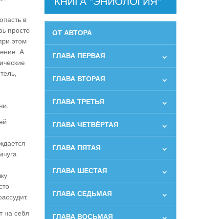
КНИГА "ЭНИОЛОГИЯ"
опасть в
рь просто
ОТ АВТОРА
при этом
ение. А
ГЛАВА ПЕРВАЯ
мические
тель,
ГЛАВА ВТОРАЯ
ГЛАВА ТРЕТЬЯ
ни.
ей
ГЛАВА ЧЕТВЁРТАЯ
ождается
ГЛАВА ПЯТАЯ
мчуга
е
ГЛАВА ШЕСТАЯ
чку
сто
ГЛАВА СЕДЬМАЯ
рассудит.
т на себя
ГЛАВА ВОСЬМАЯ