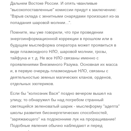
Дальнем Востоке России. И опять чванливые
Купить книги В.Ю. Рогожкина
"высокопоставленные" комиссии придут к заключению:
"Взрыв склада с зенитными снарядами произошел из-за
попадания шаровой молнии...".
Книга "Эниология"
Помните, мы уже говорили, что при проведении
Книга "Эниология для детей"
энергоинформационной коррекции в прошлом или в
Аудио-книга "Эниология"
будущем мыслеформа оператора может проявиться в
виде плазмоидного НЛО, шаровой молнии, грозы,
Отзывы о книге "Эниология"
тайфуна и т. д. Не все НЛО связаны именно с
проявлениями Внеземного Разума. Основная их масса
Обучение
и, в первую очередь плазмоидные НЛО, связаны с
деятельностью земных магических кланов, орденов,
Студия "ПК"
отдельных эзотериков.
Представители
Если бы "колхозник Вася" поздно вечером вышел на
улицу, то обнаружил бы над погребом странный
светящийся зеленоватый шарик - мыслеформу "адепта"
школы развития биоэнергетических способностей,
"заряжающего" на подоконнике лук на проращивание!
Подобные явления обычно наблюдают и перед