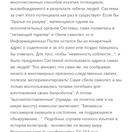
многочисленных способов изъятия потенциала,
Не умрем, но изменимся
высвобождаемого в результате гибели людей. Система
за счет этого потенциала как раз и существует. Если бы
"Ах, эта свадьба..."
"братья по разуму", являющиеся одним из
исполнительных органов Системы, сами появились в
ГЛАВА ВОСЬМАЯ
"летающей тарелке" и сбили самолет, то в
Информационных Полях остался бы их конкретный
"Крестоносцы". Религия и деструктивная
адрес о содеянном и за это рано или поздно пришлось
магия. Религиозные обряды с точки зрения
бы отвечать. Для того, чтобы "невинность соблюсти...", и
эниологии
было придумано Системой использовать адреса самих
За что Бог проклял род Адама? Прочтем
же людей! "Кто виноват, что сами же, не соображая
Библию "с карандашом в руке"
ничего в многомерных причинно-следственных связях,
полезли экспериментировать! Сами сбили самолет, а мы
только воспользовались телами погибших для
ГЛАВА ДЕВЯТАЯ
изготовления своих биороботов". А потом
"высокопоставленные" (правда, не понятно кем и на
Техногенная магия
какую высоту) комиссии заключают: "Биомасса
"Святая рука" шлет привет. Роль воды в
пассажиров перешла в состояние, не поддающееся
энергоинформационном обмене. "Заряжаю
обнаружению...". Подобных случаев полного изъятия в
воду, кремы, аккумуляторы..."
истории катастроф - множество по всему миру.
Вспомните хотя бы разбившийся ТУ-154 под