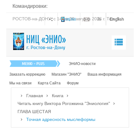
Командировки:
РОСТОВ-на-ДОНУ: с 14 по 20 августа 2026 г. Тел: 8-
English
938-151-44-21
Главная
ЭНИО-новости
О нас
Заказать коррекцию
Магазин "ЭНИО"
Ваша информация
Эниология
Мы на связи
Карта Сайта
Форум
Коррекция
Главная
Книга
Книга
Читать книгу Виктора Рогожкина "Эниология"
ГЛАВА ШЕСТАЯ
Читать книгу Виктора Рогожкина "Эниология"
Точная адресность мыслеформы
ОТ АВТОРА