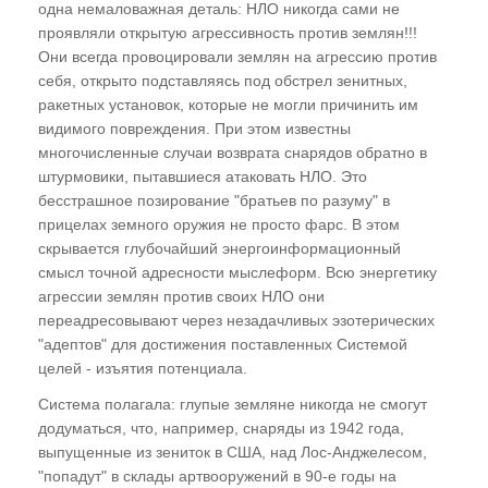
Индивидуальная коррекция Поля Событий
одна немаловажная деталь: НЛО никогда сами не
пациента
проявляли открытую агрессивность против землян!!!
Они всегда провоцировали землян на агрессию против
Дистанционные коррекции: работа по
себя, открыто подставляясь под обстрел зенитных,
фантому, фотографии и телефонному
ракетных установок, которые не могли причинить им
звонку. Коррекция в обратном ходе времени
видимого повреждения. При этом известны
многочисленные случаи возврата снарядов обратно в
Влияние человека на ход физико-
штурмовики, пытавшиеся атаковать НЛО. Это
химических процессов
бесстрашное позирование "братьев по разуму" в
прицелах земного оружия не просто фарс. В этом
Можно ли изменить ход истории?
скрывается глубочайший энергоинформационный
смысл точной адресности мыслеформ. Всю энергетику
ГЛАВА ЧЕТЫРНАДЦАТАЯ
агрессии землян против своих НЛО они
переадресовывают через незадачливых эзотерических
Кто нам может помочь стать людьми?
"адептов" для достижения поставленных Системой
Морально-этические нормы проведения
целей - изъятия потенциала.
энергоинформационных коррекций
Система полагала: глупые земляне никогда не смогут
додуматься, что, например, снаряды из 1942 года,
ПОСЛЕСЛОВИЕ
выпущенные из зениток в США, над Лос-Анджелесом,
"попадут" в склады артвооружений в 90-е годы на
Книга "Эниология"