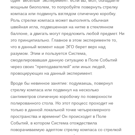
один "веселый" эксперимент: если вы, мол, обладаете
и многомерность
мощным биополем, то попробуйте повернуть стрелку
компаса или подвинуть взглядом спичечную коробку.
ГЛАВА ПЯТАЯ
Роль стрелки компаса может выполнять обычная
швейная игла, подвешенная на нитке в стеклянном
Эзотерика и магия. Многомерная градация
баллоне, а двигать могут предложить любой предмет. Ни
Понятия "судьба" и "карма". Основной закон
это принципиально. Главное в этом эксперименте то,
что в данный момент наше ЭГО берет верх над
Мироздания - "Неприкосновенность Воли"
разумом. Этим и пользуется Система,
Кто придумал гадания? Гадания и
смоделировавшая данную ситуацию в Поле Событий
спиритизм - всеобщая глупость
через своих "преподавателей" или иных людей,
провоцирующих на данный эксперимент.
ГЛАВА ШЕСТАЯ
Вроде бы невинное занятие: подумаешь, повернул
стрелку компаса или подвинул на несколько
"Техника безопасности" в эзотерике.
сантиметров спичечную коробочку по поверхности
Основные принципы
полированного стола. Но этот процесс проходит не
Отождествление
только в данной локальной точке четырехмерного
пространства и времени! Он происходит в Поле
Точная адресность мыслеформы
Событий, в котором Система отождествила
поворачиваемую адептом стрелку компаса со стрелкой
Закон Сохранения