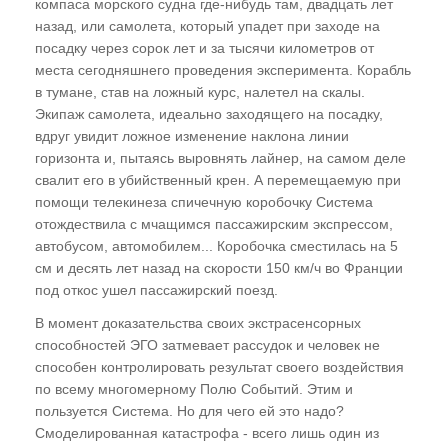
компаса морского судна где-нибудь там, двадцать лет
Необходимость и достаточность
назад, или самолета, который упадет при заходе на
посадку через сорок лет и за тысячи километров от
Принцип "неперсонификации"
места сегодняшнего проведения эксперимента. Корабль
Отвыкайте от "хватательных рефлексов",
в тумане, став на ложный курс, налетел на скалы.
Экипаж самолета, идеально заходящего на посадку,
или Правило "свободной руки"
вдруг увидит ложное изменение наклона линии
Куда девать астральный мусор?
горизонта и, пытаясь выровнять лайнер, на самом деле
Аннигиляция программ и ваш потенциал
свалит его в убийственный крен. А перемещаемую при
помощи телекинеза спичечную коробочку Система
Практическое задание
отождествила с мчащимся пассажирским экспрессом,
автобусом, автомобилем... Коробочка сместилась на 5
ГЛАВА СЕДЬМАЯ
см и десять лет назад на скорости 150 км/ч во Франции
под откос ушел пассажирский поезд.
Язык общения, вербальная магия и
нейролингвистическое программирование
В момент доказательства своих экстрасенсорных
способностей ЭГО затмевает рассудок и человек не
сознания
способен контролировать результат своего воздействия
"Ударим магией по эволюции", или Как
по всему многомерному Полю Событий. Этим и
лучше вырыть себе могилу. Ритуальная
пользуется Система. Но для чего ей это надо?
магия
Смоделированная катастрофа - всего лишь один из