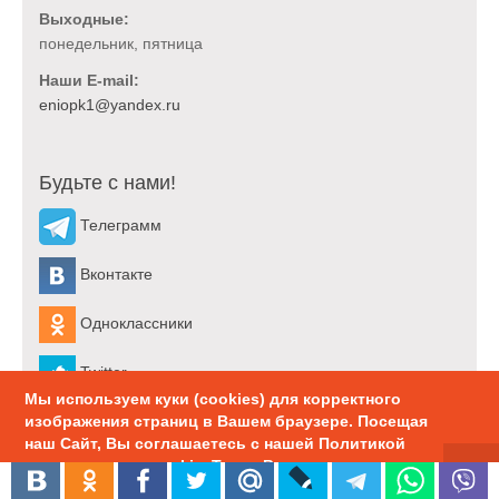
Выходные:
понедельник, пятница
Наши E-mail:
Будьте с нами!
Телеграмм
Вконтакте
Одноклассники
Twitter
Мы используем куки (cookies) для корректного
изображения страниц в Вашем браузере. Посещая
YouTube
наш Сайт, Вы соглашаетесь с нашей Политикой
использования cookie. Также Вы можете
RSS feeds
настроить использование куки в браузере.