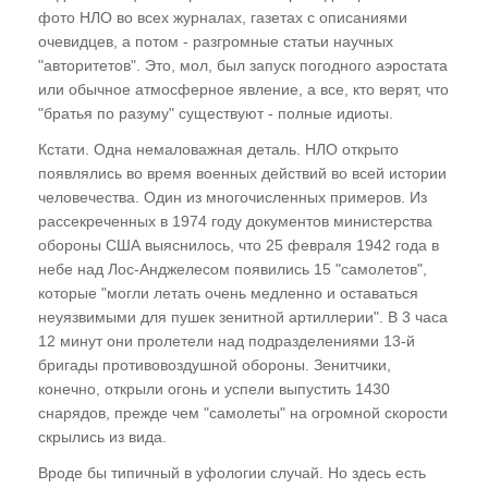
фото НЛО во всех журналах, газетах с описаниями
Мужчина и женщина. "Две тысячи лет война.
очевидцев, а потом - разгромные статьи научных
Война без особых причин...". Не записанные
"авторитетов". Это, мол, был запуск погодного аэростата
в Книге Судеб
или обычное атмосферное явление, а все, кто верят, что
"братья по разуму" существуют - полные идиоты.
Мальчик или девочка? Патологические и
сексуальные отклонения от нормы
Кстати. Одна немаловажная деталь. НЛО открыто
появлялись во время военных действий во всей истории
Программа Космического донорства.
человечества. Один из многочисленных примеров. Из
Почему у нас нет детей?. Коррекция
рассекреченных в 1974 году документов министерства
детородных функций.
обороны США выяснилось, что 25 февраля 1942 года в
небе над Лос-Анджелесом появились 15 "самолетов",
ГЛАВА ДВЕНАДЦАТАЯ
которые "могли летать очень медленно и оставаться
неуязвимыми для пушек зенитной артиллерии". В 3 часа
Если это есть, то кому-то это выгодно...
12 минут они пролетели над подразделениями 13-й
Алкоголизм и наркомания
бригады противовоздушной обороны. Зенитчики,
конечно, открыли огонь и успели выпустить 1430
Особенности коррекции
снарядов, прежде чем "самолеты" на огромной скорости
скрылись из вида.
ГЛАВА ТРИНАДЦАТАЯ
Вроде бы типичный в уфологии случай. Но здесь есть