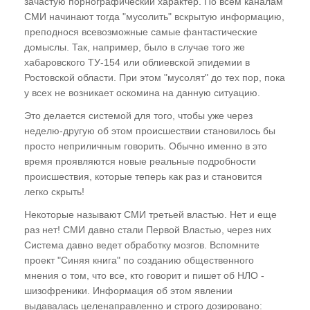
зачастую порнографический характер. По всем каналам
после лечения в больнице
СМИ начинают тогда "мусолить" вскрытую информацию,
преподнося всевозможные самые фантастические
ГЛАВА ДЕСЯТАЯ
домыслы. Так, например, было в случае того же
хабаровского ТУ-154 или облиевской эпидемии в
Причинно-следственные связи
Ростовской области. При этом "мусолят" до тех пор, пока
возникновения болезней и иных патогенных
у всех не возникает оскомина на данную ситуацию.
состояний
Это делается системой для того, чтобы уже через
Программа Внедрения и ее основные этапы
неделю-другую об этом происшествии становилось бы
просто неприличным говорить. Обычно именно в это
Аллергия
время проявляются новые реальные подробности
Онкология
происшествия, которые теперь как раз и становится
легко скрыть!
СПИД
Некоторые называют СМИ третьей властью. Нет и еще
Программы "А" и "Стелла"
раз нет! СМИ давно стали Первой Властью, через них
Система давно ведет обработку мозгов. Вспомните
ГЛАВА ОДИННАДЦАТАЯ
проект "Синяя книга" по созданию общественного
мнения о том, что все, кто говорит и пишет об НЛО -
"Астральные перехлесты". Оборотни -
шизофреники. Информация об этом явлении
вымысел или реальность?
выдавалась целенаправленно и строго дозировано: