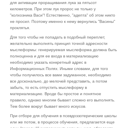
для активации проращивания лука за пятьсот
километров. При этом лук пророс не только у
"Восток - дело тонкое", или Почему
"колхозника Васи"! Естественно, "адепта" об этом никто
европейцу нельзя заниматься восточной
не просил. Поэтому именно к нему вернулись "Васины"
энергетикой
проклятья.
"Солярис" - эгрегориальная модель
Для того чтобы не попадать в подобный переплет,
ноосферы. Почему Америка обречена?
желательно выполнять принцип точной адресности
мыслеформы: генерируемая мыслеформа должна быть
"Как мужик двух генералов накормил", или
полноценна и для ее входа в материализацию
Российская изобретательность
необходимо указать конкретный адрес в
Почему Россия попала в кабалу? Выстрел из
Информационных Полях. Иными словами, для того
будущего, или Откуда прилетел двуглавый
чтобы получилось все вами задуманное, необходимо
орел
все досконально, до мелочей представить, а потом
забыть, то есть отпустить мыслеформу в
ГЛАВА ЧЕТВЁРТАЯ
материализацию. Вроде бы простое и понятное
правило, однако многим бывает сложно его выполнять.
Понятие "Поле Событий".
Тем более вокруг бывает много искусов.
Реинкарнационные циклы
При отборе для обучения в псевдоэзотерические школы
или же потом, в процессе обучения, предлагается еще
Время как субъективная реальность. Время