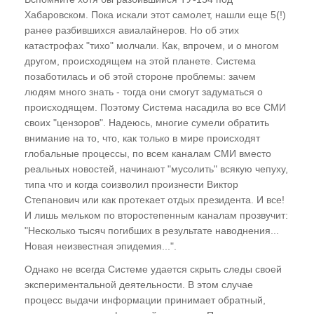
Энергоинформационное воздействие через
Хабаровском. Пока искали этот самолет, нашли еще 5(!)
средства массовой информации
ранее разбившихся авиалайнеров. Но об этих
катастрофах "тихо" молчали. Как, впрочем, и о многом
Практическое задание
другом, происходящем на этой планете. Система
Программа зомбирования
позаботилась и об этой стороне проблемы: зачем
людям много знать - тогда они смогут задуматься о
Бегом от инфаркта к инсульту. Спорт и
происходящем. Поэтому Система насадила во все СМИ
"братья по разуму"
своих "цензоров". Надеюсь, многие сумели обратить
Энергоинформационные аспекты в
внимание на то, что, как только в мире происходят
глобальные процессы, по всем каналам СМИ вместо
архитектуре и градостроительстве
реальных новостей, начинают "мусолить" всякую чепуху,
Полтергейстные явления в Ростове-на-Дону.
типа что и когда соизволил произнести Виктор
И не только... Взаимосвязь с УФО-
Степанович или как протекает отдых президента. И все!
проявлениями
И лишь мельком по второстепенным каналам прозвучит:
"Несколько тысяч погибших в результате наводнения...
Кармические преступления медицины. Что
Новая неизвестная эпидемия...".
скрывается за переливанием крови.
Однако не всегда Системе удается скрыть следы своей
Инкарнационные последствия
экспериментальной деятельности. В этом случае
хирургического вмешательства и
процесс выдачи информации принимает обратный,
медикаментозного лечения. Как выжить