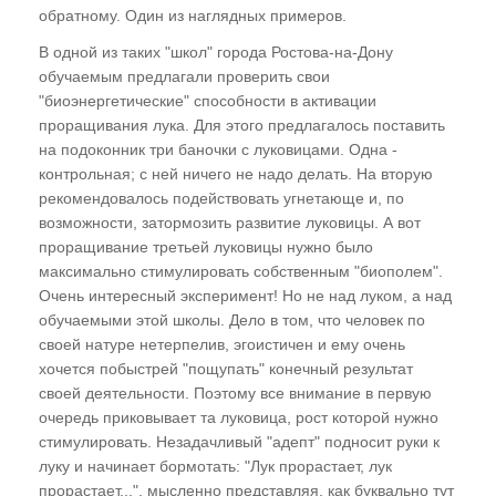
Многомерности". Основные носители
обратному. Один из наглядных примеров.
информации. Понятия "Космос" -
В одной из таких "школ" города Ростова-на-Дону
"Вселенная" -"Мироздание"
обучаемым предлагали проверить свои
Где хранится информация Мироздания?
"биоэнергетические" способности в активации
Понятие "Информационные Поля"
проращивания лука. Для этого предлагалось поставить
на подоконник три баночки с луковицами. Одна -
Мы не одиноки во Вселенной
контрольная; с ней ничего не надо делать. На вторую
Кто создал алгоритмы процессов эволюции?
рекомендовалось подействовать угнетающе и, по
возможности, затормозить развитие луковицы. А вот
"Алгоритм глупости"?
проращивание третьей луковицы нужно было
максимально стимулировать собственным "биополем".
Эффект "прошитых дат"
Очень интересный эксперимент! Но не над луком, а над
Кто придумал ДНК?
обучаемыми этой школы. Дело в том, что человек по
своей натуре нетерпелив, эгоистичен и ему очень
Мобильные диспергированные гены
хочется побыстрей "пощупать" конечный результат
Гелиоцентрическая система координат
своей деятельности. Поэтому все внимание в первую
очередь приковывает та луковица, рост которой нужно
Тунгусский феномен -
стимулировать. Незадачливый "адепт" подносит руки к
энергоинформационный вирус внедрения в
луку и начинает бормотать: "Лук прорастает, лук
Информационные Поля земной
прорастает...", мысленно представляя, как буквально тут