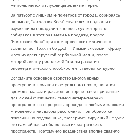
цивилизации
же появляются из луковицы зеленые перья.
Для чего рождаются цивилизации? Где
За пятьсот с лишним километров от города, собираясь
скрывается антиматерия? "Спираль
на рынок, "колхозник Вася" спустился в подвал и с
Многомерности". Кто нас "вывернул
изумлением обнаружил, что весь лук, который он
собирался в этот раз везти на продажу, пророс!
наизнанку"?
"Колхозник Вася" при этом произносит магическое
Многомерная иммунная система
заклинание "Трах ти бе дох!..". Иными словами - фразу
Мироздания, или Почему нас не любят
мата из древнерусской вербальной магии, после
"братья по разуму". Система Изъятия
которой адепту ростовской "школы развития
Потенциала земной цивилизации и
биоэнергетических способностей" становится дурно.
Программа Внедрения.
Вспомните основное свойство многомерных
пространств: начиная с астрального плана, понятия
ГЛАВА ТРЕТЬЯ
времени, массы и расстояния теряют свой привычный
для людей физический смысл четырехмерных
"Третий глаз", или Как видят ясновидящие
пространств: все процессы проходят с любыми массами
мгновенно и на любом расстоянии. При обработке
"Энергоинформационный каркас" человека.
луковицы на подоконнике, экспериментирующий не учел
Энергоинформационный поток и его
это важнейшее свойство высших метрических
поляризация. Европейский и восточный
пространств. Поэтому его воздействия вполне хватило
типы "энергетики". Энергоцентры и чакры.