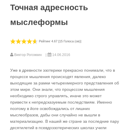
ГЛАВА ПЕРВАЯ
Точная адресность
Эниология - древнейшая наука
мыслеформы
современности
Почему закрыт для нас Райский сад?.. или
Коротко о главном
Рейтинг 4.67 [15 Голоса (ов)]
Мир, в котором мы живем. Современные
Виктор Рогожкин
14.06.2016
ортодоксальные воззрения
Субъективность и объективность пути
Уже в древности эзотерики прекрасно понимали, что в
познания. Добро и зло, созидание и
процессе мышления происходят явления, далеко
деструкция
выходящие за рамки четырехмерного представления об
этом мире. Они знали, что процессом мышления
ГЛАВА ВТОРАЯ
необходимо строго управлять, иначе это может
привести к непредсказуемым последствиям. Именно
Теория торсионных полей - попытка
поэтому в йоге освобождались от лишних
прорыва
мыслеобразов, дабы они случайно не вышли в
материализацию. В нашей же стране за последние пару
Многомерность Мироздания. "Пирамида
десятилетий в псевдоэзотерических школах учили