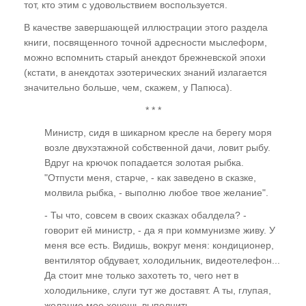
тот, кто этим с удовольствием воспользуется.
В качестве завершающей иллюстрации этого раздела
книги, посвященного точной адресности мыслеформ,
можно вспомнить старый анекдот брежневской эпохи
(кстати, в анекдотах эзотерических знаний излагается
значительно больше, чем, скажем, у Папюса).
* * *
Министр, сидя в шикарном кресле на берегу моря
возле двухэтажной собственной дачи, ловит рыбу.
Вдруг на крючок попадается золотая рыбка.
"Отпусти меня, старче, - как заведено в сказке,
молвила рыбка, - выполню любое твое желание".
- Ты что, совсем в своих сказках обалдела? -
говорит ей министр, - да я при коммунизме живу. У
меня все есть. Видишь, вокруг меня: кондиционер,
вентилятор обдувает, холодильник, видеотелефон...
Да стоит мне только захотеть то, чего нет в
холодильнике, слуги тут же доставят. А ты, глупая,
желание мое хочешь выполнить...