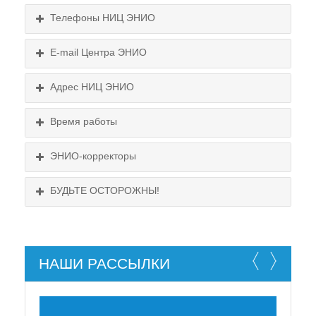
Телефоны НИЦ ЭНИО
E-mail Центра ЭНИО
Подробнее...
Схема проезда
Адрес НИЦ ЭНИО
Выходные:
Схема проезда
понедельник, пятница
Время работы
Выходные:
понедельник, пятница
Схема проезда
ЭНИО-корректоры
БУДЬТЕ ОСТОРОЖНЫ!
НАШИ РАССЫЛКИ
НЕ СУЩЕСТВУЕТ!