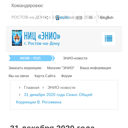
Командировки:
РОСТОВ-на-ДОНУ: с 14 по 20 августа 2026 г. Тел: 8-
English
938-151-44-21
Главная
ЭНИО-новости
О нас
Заказать коррекцию
Магазин "ЭНИО"
Ваша информация
Эниология
Мы на связи
Карта Сайта
Форум
Коррекция
Главная
ЭНИО-новости
Книга
31 декабря 2020 года Сеанс Общей
Коррекции В. Рогожкина
Обучение
Студия "ПК"
Представители