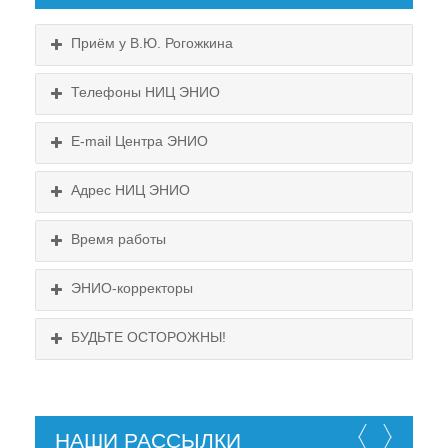
Приём у В.Ю. Рогожкина
Телефоны НИЦ ЭНИО
E-mail Центра ЭНИО
Подробнее...
Схема проезда
Адрес НИЦ ЭНИО
Выходные:
Схема проезда
понедельник, пятница
Время работы
Выходные:
понедельник, пятница
Схема проезда
ЭНИО-корректоры
БУДЬТЕ ОСТОРОЖНЫ!
НАШИ РАССЫЛКИ