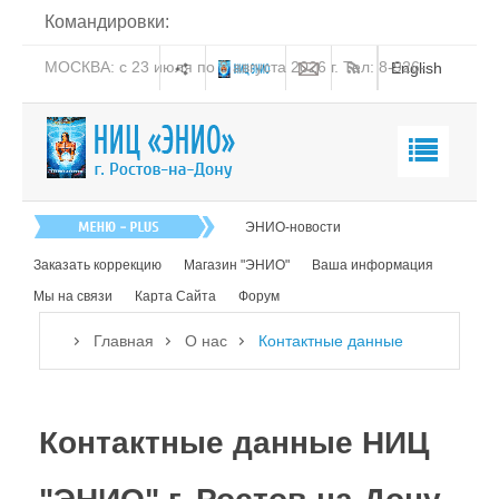
Командировки:
 8-926-
РОСТОВ-на-ДОНУ: с 14 по 20 августа 2026 г. Тел: 8-
English
938-151-44-21
Главная
ЭНИО-новости
О нас
Заказать коррекцию
Магазин "ЭНИО"
Ваша информация
Мы на связи
Карта Сайта
Форум
Деятельность НИЦ "ЭНИО"
Главная
О нас
Контактные данные
Чем можем помочь
Отзывы о НИЦ "ЭНИО"
Корректоры НИЦ "ЭНИО"
Контактные данные НИЦ
Командировки