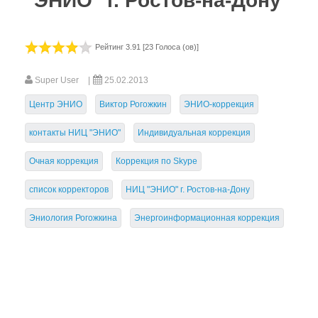
"ЭНИО" г. Ростов-на-Дону
Наши Представители
Сотрудничество
Рейтинг 3.91 [23 Голоса (ов)]
Магазин НИЦ "ЭНИО" г. Ростов-на-Дону
Super User
25.02.2013
Видео Дня
Центр ЭНИО
Виктор Рогожкин
ЭНИО-коррекция
Контактные данные
контакты НИЦ "ЭНИО"
Индивидуальная коррекция
Эниология
Очная коррекция
Коррекция по Skype
Коррекция
список корректоров
НИЦ "ЭНИО" г. Ростов-на-Дону
Книга
Обучение
Эниология Рогожкина
Энергоинформационная коррекция
Студия "ПК"
Представители