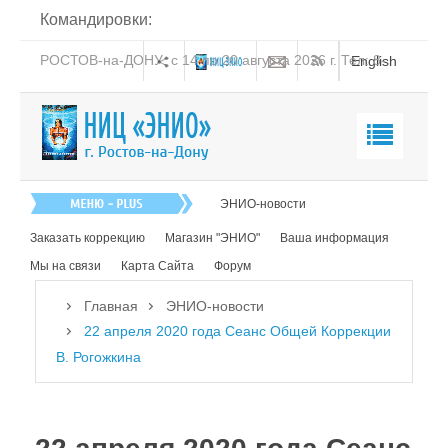
Командировки:
РОСТОВ-на-ДОНУ: с 14 по 20 августа 2026 г. Тел: 8-
English
938-151-44-21
Главная
ЭНИО-новости
О нас
Заказать коррекцию
Магазин "ЭНИО"
Ваша информация
Эниология
Мы на связи
Карта Сайта
Форум
Коррекция
Главная
ЭНИО-новости
Книга
22 апреля 2020 года Сеанс Общей Коррекции
В. Рогожкина
Обучение
Студия "ПК"
Представители