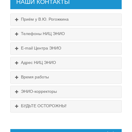
НАШИ КОНТАКТЫ
Приём у В.Ю. Рогожкина
Телефоны НИЦ ЭНИО
E-mail Центра ЭНИО
Подробнее...
Схема проезда
Адрес НИЦ ЭНИО
Выходные:
Схема проезда
понедельник, пятница
Время работы
Выходные:
понедельник, пятница
Схема проезда
ЭНИО-корректоры
БУДЬТЕ ОСТОРОЖНЫ!