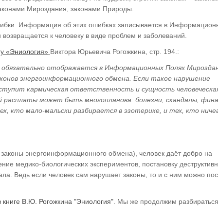
аконами Мироздания, законами Природы.
ошибки. Информация об этих ошибках записывается в Информацио
и возвращается к человеку в виде проблем и заболеваний.
гу «Эниология»
Виктора Юрьевича Рогожкина, стр. 194.:
е обязательно отображается в Информационных Полях Мироздан
аконов энергоинформационного обмена. Если такое нарушение
аступит кармическая ответственность и сущность человеческа
й расплаты может быть многопланова: болезни, скандалы, фина
х, кто мало-мальски разбирается в эзотерике, и тех, кто ничег
и законы энергоинформационного обмена), человек даёт добро на
ение медико-биологических экспериментов, постановку деструктив
ала. Ведь если человек сам нарушает законы, то и с ним можно пос
в книге В.Ю. Рогожкина "Эниология"
. Мы же продолжим разбираться