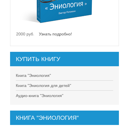
Купить книги В.Ю. Рогожкина
Книга "Эниология"
Книга "Эниология для детей"
2000 руб.
Узнать подробно!
Аудио-книга "Эниология"
Отзывы о книге "Эниология"
КУПИТЬ КНИГУ
Обучение
Книга "Эниология"
Студия "ПК"
Книга "Эниология для детей"
Представители
Аудио-книга "Эниология"
КНИГА "ЭНИОЛОГИЯ"