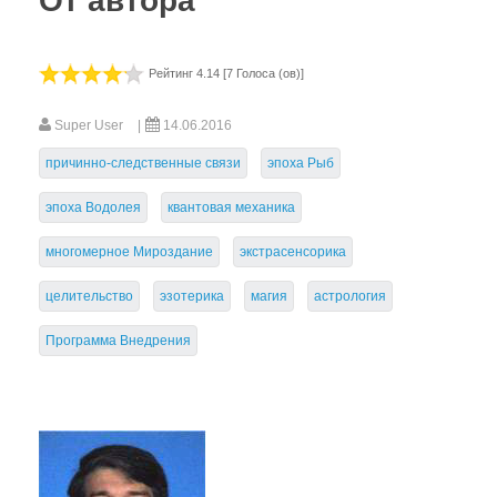
От автора
ГЛАВА ПЕРВАЯ
Эниология - древнейшая наука
Рейтинг 4.14 [7 Голоса (ов)]
современности
Почему закрыт для нас Райский сад?.. или
Super User
14.06.2016
Коротко о главном
причинно-следственные связи
эпоха Рыб
Мир, в котором мы живем. Современные
эпоха Водолея
квантовая механика
ортодоксальные воззрения
Субъективность и объективность пути
многомерное Мироздание
экстрасенсорика
познания. Добро и зло, созидание и
целительство
эзотерика
магия
астрология
деструкция
Программа Внедрения
ГЛАВА ВТОРАЯ
Теория торсионных полей - попытка
прорыва
Многомерность Мироздания. "Пирамида