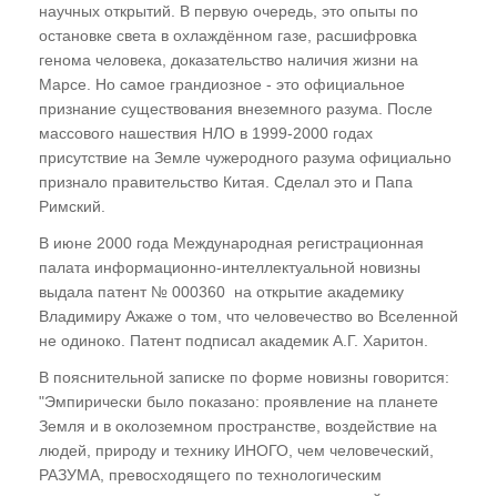
научных открытий. В первую очередь, это опыты по
Не умрем, но изменимся
остановке света в охлаждённом газе, расшифровка
"Ах, эта свадьба..."
генома человека, доказательство наличия жизни на
Марсе. Но самое грандиозное - это официальное
ГЛАВА ВОСЬМАЯ
признание существования внеземного разума. После
массового нашествия НЛО в 1999-2000 годах
присутствие на Земле чужеродного разума официально
"Крестоносцы". Религия и деструктивная
признало правительство Китая. Сделал это и Папа
магия. Религиозные обряды с точки зрения
Римский.
эниологии
В июне 2000 года Международная регистрационная
За что Бог проклял род Адама? Прочтем
палата информационно-интеллектуальной новизны
Библию "с карандашом в руке"
выдала патент № 000360 на открытие академику
Владимиру Ажаже о том, что человечество во Вселенной
ГЛАВА ДЕВЯТАЯ
не одиноко. Патент подписал академик А.Г. Харитон.
Техногенная магия
В пояснительной записке по форме новизны говорится:
"Эмпирически было показано: проявление на планете
"Святая рука" шлет привет. Роль воды в
Земля и в околоземном пространстве, воздействие на
энергоинформационном обмене. "Заряжаю
людей, природу и технику ИНОГО, чем человеческий,
воду, кремы, аккумуляторы..."
РАЗУМА, превосходящего по технологическим