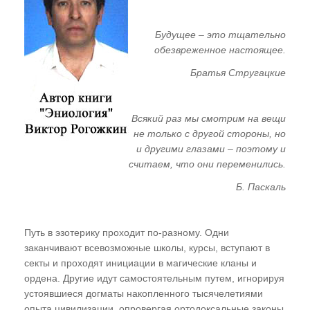
Многомерности". Основные носители
информации. Понятия "Космос" -
"Вселенная" -"Мироздание"
Будущее – это тщательно
обезвреженное настоящее.
Где хранится информация Мироздания?
Братья Стругацкие
Понятие "Информационные Поля"
Мы не одиноки во Вселенной
Всякий раз мы смотрим на вещи
Кто создал алгоритмы процессов эволюции?
не только с другой стороны, но
"Алгоритм глупости"?
и другими глазами – поэтому и
считаем, что они переменились.
Эффект "прошитых дат"
Б. Паскаль
Кто придумал ДНК?
Мобильные диспергированные гены
Путь в эзотерику проходит по-разному. Одни
Гелиоцентрическая система координат
заканчивают всевозможные школы, курсы, вступают в
секты и проходят инициации в магические кланы и
Тунгусский феномен -
ордена. Другие идут самостоятельным путем, игнорируя
энергоинформационный вирус внедрения в
устоявшиеся догматы накопленного тысячелетиями
Информационные Поля земной
опыта цивилизации, опровергая ортодоксальные законы