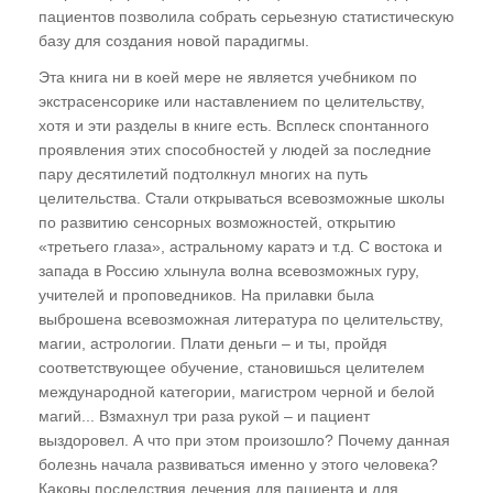
и многомерность
пациентов позволила собрать серьезную статистическую
базу для создания новой парадигмы.
ГЛАВА ПЯТАЯ
Эта книга ни в коей мере не является учебником по
экстрасенсорике или наставлением по целительству,
Эзотерика и магия. Многомерная градация
хотя и эти разделы в книге есть. Всплеск спонтанного
Понятия "судьба" и "карма". Основной закон
проявления этих способностей у людей за последние
Мироздания - "Неприкосновенность Воли"
пару десятилетий подтолкнул многих на путь
целительства. Стали открываться всевозможные школы
Кто придумал гадания? Гадания и
по развитию сенсорных возможностей, открытию
спиритизм - всеобщая глупость
«третьего глаза», астральному каратэ и т.д. С востока и
запада в Россию хлынула волна всевозможных гуру,
ГЛАВА ШЕСТАЯ
учителей и проповедников. На прилавки была
выброшена всевозможная литература по целительству,
"Техника безопасности" в эзотерике.
магии, астрологии. Плати деньги – и ты, пройдя
Основные принципы
соответствующее обучение, становишься целителем
международной категории, магистром черной и белой
Отождествление
магий... Взмахнул три раза рукой – и пациент
Точная адресность мыслеформы
выздоровел. А что при этом произошло? Почему данная
болезнь начала развиваться именно у этого человека?
Закон Сохранения
Каковы последствия лечения для пациента и для