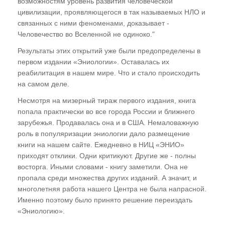
возможностям уровень развития человеческой
Энергоинформационное воздействие через
цивилизации, проявляющегося в так называемых НЛО и
средства массовой информации
связанных с ними феноменами, доказывает -
Человечество во Вселенной не одиноко."
Практическое задание
Результаты этих открытий уже были предопределены в
Программа зомбирования
первом издании «Эниологии». Оставалась их
Бегом от инфаркта к инсульту. Спорт и
реабилитация в нашем мире. Что и стало происходить
"братья по разуму"
на самом деле.
Энергоинформационные аспекты в
Несмотря на мизерный тираж первого издания, книга
архитектуре и градостроительстве
попала практически во все города России и ближнего
зарубежья. Продавалась она и в США. Немаловажную
Полтергейстные явления в Ростове-на-Дону.
роль в популяризации эниологии дало размещение
И не только... Взаимосвязь с УФО-
книги на нашем сайте. Ежедневно в НИЦ «ЭНИО»
проявлениями
приходят отклики. Одни критикуют. Другие же - полны
восторга. Иными словами - книгу заметили. Она не
Кармические преступления медицины. Что
пропала среди множества других изданий. А значит, и
скрывается за переливанием крови.
многолетняя работа нашего Центра не была напрасной.
Инкарнационные последствия
Именно поэтому было принято решение переиздать
хирургического вмешательства и
«Эниологию».
медикаментозного лечения. Как выжить