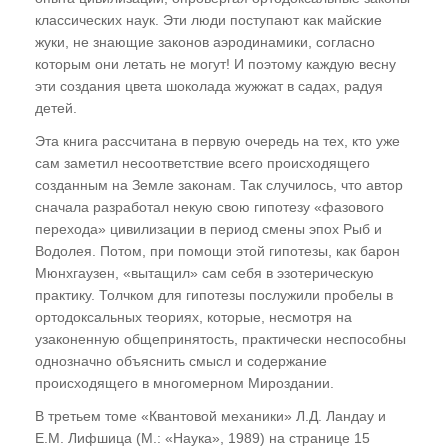
цивилизации
классических наук. Эти люди поступают как майские
жуки, не знающие законов аэродинамики, согласно
Для чего рождаются цивилизации? Где
которым они летать не могут! И поэтому каждую весну
скрывается антиматерия? "Спираль
эти создания цвета шоколада жужжат в садах, радуя
Многомерности". Кто нас "вывернул
детей.
наизнанку"?
Эта книга рассчитана в первую очередь на тех, кто уже
Многомерная иммунная система
сам заметил несоответствие всего происходящего
Мироздания, или Почему нас не любят
созданным на Земле законам. Так случилось, что автор
"братья по разуму". Система Изъятия
сначала разработал некую свою гипотезу «фазового
Потенциала земной цивилизации и
перехода» цивилизации в период смены эпох Рыб и
Программа Внедрения.
Водолея. Потом, при помощи этой гипотезы, как барон
Мюнхгаузен, «вытащил» сам себя в эзотерическую
ГЛАВА ТРЕТЬЯ
практику. Толчком для гипотезы послужили пробелы в
ортодоксальных теориях, которые, несмотря на
узаконенную общепринятость, практически неспособны
"Третий глаз", или Как видят ясновидящие
однозначно объяснить смысл и содержание
"Энергоинформационный каркас" человека.
происходящего в многомерном Мироздании.
Энергоинформационный поток и его
В третьем томе «Квантовой механики» Л.Д. Ландау и
поляризация. Европейский и восточный
Е.М. Лифшица (М.: «Наука», 1989) на странице 15
типы "энергетики". Энергоцентры и чакры.