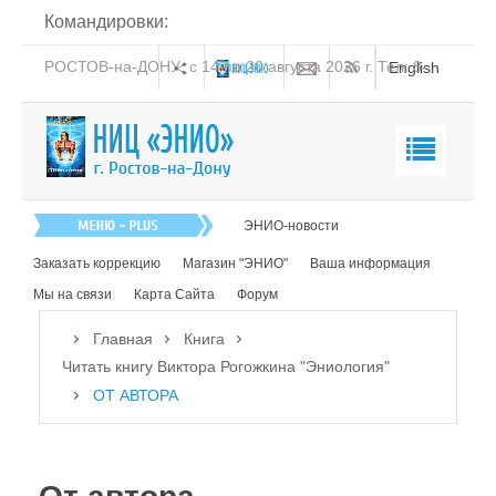
Командировки:
РОСТОВ-на-ДОНУ: с 14 по 20 августа 2026 г. Тел: 8-
English
938-151-44-21
Главная
ЭНИО-новости
О нас
Заказать коррекцию
Магазин "ЭНИО"
Ваша информация
Эниология
Мы на связи
Карта Сайта
Форум
Коррекция
Главная
Книга
Книга
Читать книгу Виктора Рогожкина "Эниология"
ОТ АВТОРА
Читать книгу Виктора Рогожкина "Эниология"
ОТ АВТОРА