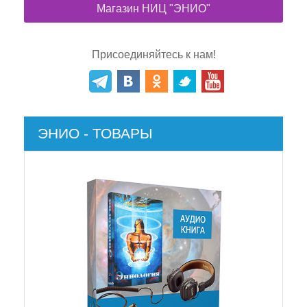
Индивидуальная коррекция Поля Событий
Магазин НИЦ "ЭНИО"
пациента
Дистанционные коррекции: работа по
Присоединяйтесь к нам!
фантому, фотографии и телефонному
звонку. Коррекция в обратном ходе времени
Влияние человека на ход физико-
химических процессов
ЭНИО - ТОВАРЫ
Можно ли изменить ход истории?
ГЛАВА ЧЕТЫРНАДЦАТАЯ
Кто нам может помочь стать людьми?
Морально-этические нормы проведения
энергоинформационных коррекций
ПОСЛЕСЛОВИЕ
Книга "Эниология"