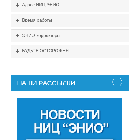
Адрес НИЦ ЭНИО
Выходные:
Схема проезда
понедельник, пятница
Время работы
Выходные:
понедельник, пятница
Схема проезда
ЭНИО-корректоры
БУДЬТЕ ОСТОРОЖНЫ!
НАШИ РАССЫЛКИ
НЕ СУЩЕСТВУЕТ!