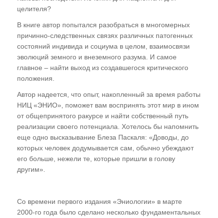
целителя?
Необходимость и достаточность
В книге автор попытался разобраться в многомерных
Принцип "неперсонификации"
причинно-следственных связях различных патогенных
Отвыкайте от "хватательных рефлексов",
состояний индивида и социума в целом, взаимосвязи
или Правило "свободной руки"
эволюций земного и внеземного разума. И самое
главное – найти выход из создавшегося критического
Куда девать астральный мусор?
положения.
Аннигиляция программ и ваш потенциал
Автор надеется, что опыт, накопленный за время работы
Практическое задание
НИЦ «ЭНИО», поможет вам воспринять этот мир в ином
от общепринятого ракурсе и найти собственный путь
ГЛАВА СЕДЬМАЯ
реализации своего потенциала. Хотелось бы напомнить
еще одно высказывание Блеза Паскаля: «Доводы, до
Язык общения, вербальная магия и
которых человек додумывается сам, обычно убеждают
нейролингвистическое программирование
его больше, нежели те, которые пришли в голову
сознания
другим».
"Ударим магией по эволюции", или Как
лучше вырыть себе могилу. Ритуальная
Со времени первого издания «Эниологии» в марте
магия
2000-го года было сделано несколько фундаментальных