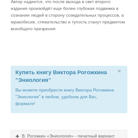
Автор надеется, что после выхода в свет второго
после лечения в больнице
издания произойдёт еще более глубокая подвижка в
сознании людей в сторону созидательных процессов, а
ГЛАВА ДЕСЯТАЯ
мракобесие, стяжательство и тупость станут предметом
всеобщего презрения.
Причинно-следственные связи
возникновения болезней и иных патогенных
состояний
Программа Внедрения и ее основные этапы
Аллергия
Купить книгу Виктора Рогожкина
Онкология
"Эниология"
СПИД
Вы можете приобрести книгу Виктора Рогожкина
"Эниология" в любом, удобном для Вас,
Программы "А" и "Стелла"
формате!
ГЛАВА ОДИННАДЦАТАЯ
"Астральные перехлесты". Оборотни -
вымысел или реальность?
В. Рогожкин «Эниология» - печатный вариант