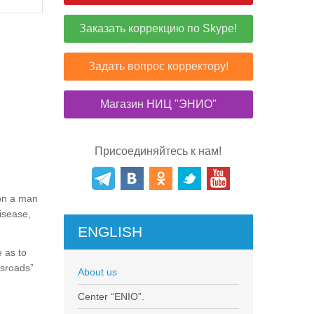
Заказать коррекцию по Skype!
Задать вопрос корректору!
Магазин НИЦ "ЭНИО"
Присоединяйтесь к нам!
pon a man
disease,
ENGLISH
e as to
ssroads”
About us
Center “ENIO”.