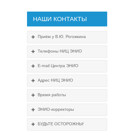
НАШИ КОНТАКТЫ
Приём у В.Ю. Рогожкина
Телефоны НИЦ ЭНИО
E-mail Центра ЭНИО
Схема проезда
Подробнее...
Выходные:
Адрес НИЦ ЭНИО
Схема проезда
понедельник, пятница
Время работы
Выходные:
понедельник, пятница
Схема проезда
ЭНИО-корректоры
БУДЬТЕ ОСТОРОЖНЫ!