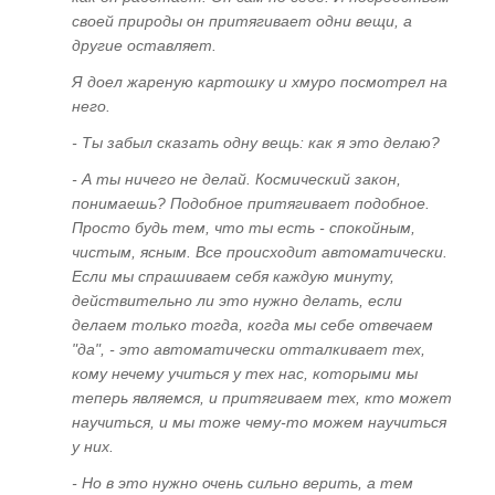
своей природы он притягивает одни вещи, а
"Восток - дело тонкое", или Почему
другие оставляет.
европейцу нельзя заниматься восточной
Я доел жареную картошку и хмуро посмотрел на
энергетикой
него.
"Солярис" - эгрегориальная модель
- Ты забыл сказать одну вещь: как я это делаю?
ноосферы. Почему Америка обречена?
- А ты ничего не делай. Космический закон,
"Как мужик двух генералов накормил", или
понимаешь? Подобное притягивает подобное.
Российская изобретательность
Просто будь тем, что ты есть - спокойным,
чистым, ясным. Все происходит автоматически.
Почему Россия попала в кабалу? Выстрел из
Если мы спрашиваем себя каждую минуту,
будущего, или Откуда прилетел двуглавый
действительно ли это нужно делать, если
орел
делаем только тогда, когда мы себе отвечаем
"да", - это автоматически отталкивает тех,
ГЛАВА ЧЕТВЁРТАЯ
кому нечему учиться у тех нас, которыми мы
теперь являемся, и притягиваем тех, кто может
Понятие "Поле Событий".
научиться, и мы тоже чему-то можем научиться
Реинкарнационные циклы
у них.
Время как субъективная реальность. Время
- Но в это нужно очень сильно верить, а тем