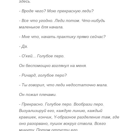
здесь.
Мужчина и женщина. "Две тысячи лет война.
- Вроде чего? Мою прекрасную леди?
Война без особых причин...". Не записанные
- Все что угодно. Леди потом. Что-нибудь
в Книге Судеб
маленькое для начала.
Мальчик или девочка? Патологические и
- Мне что, начать практику прямо сейчас?
сексуальные отклонения от нормы
- Да.
Программа Космического донорства.
Почему у нас нет детей?. Коррекция
- О'кей... Голубое перо.
детородных функций.
Он беспомощно взглянул на меня.
- Ричард, голубое перо?
ГЛАВА ДВЕНАДЦАТАЯ
- Ты говорил, что леди недостаточно мала.
Если это есть, то кому-то это выгодно...
Он пожал плечами.
Алкоголизм и наркомания
- Прекрасно. Голубое перо. Вообрази перо.
Особенности коррекции
Визуализируй его, каждую линию, каждый
краешек, кончик, Y-образное разделение там, где
ГЛАВА ТРИНАДЦАТАЯ
оно разорвано, пушок вокруг ствола. Всего
минуту. Потом отпусти его.