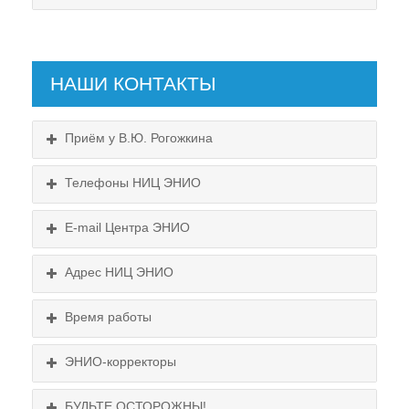
НАШИ КОНТАКТЫ
Приём у В.Ю. Рогожкина
Телефоны НИЦ ЭНИО
E-mail Центра ЭНИО
Подробнее...
Схема проезда
Адрес НИЦ ЭНИО
Выходные:
Схема проезда
понедельник, пятница
Время работы
Выходные:
понедельник, пятница
Схема проезда
ЭНИО-корректоры
БУДЬТЕ ОСТОРОЖНЫ!