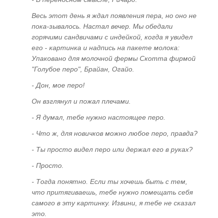
Весь этот день я ждал появления пера, но оно не
Купить книги В.Ю. Рогожкина
пока-зывалось. Настал вечер. Мы обедали
горячими сандвичами с индейкой, когда я увидел
Книга "Эниология"
его - картинка и надпись на пакете молока:
Книга "Эниология для детей"
Упаковано для молочной фермы Скотта фирмой
"Голубое перо", Брайан, Огайо.
Аудио-книга "Эниология"
- Дон, мое перо!
Отзывы о книге "Эниология"
Он взглянул и пожал плечами.
Обучение
- Я думал, тебе нужно настоящее перо.
Студия "ПК"
- Что ж, для новичков можно любое перо, правда?
- Ты просто видел перо или держал его в руках?
Представители
- Просто.
- Тогда понятно. Если ты хочешь быть с тем,
что притягиваешь, тебе нужно помещать себя
самого в эту картинку. Извини, я тебе не сказал
это.