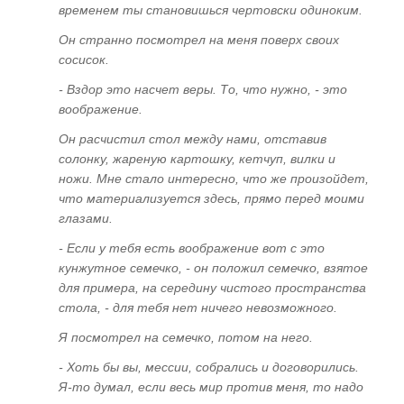
и многомерность
временем ты становишься чертовски одиноким.
Он странно посмотрел на меня поверх своих
ГЛАВА ПЯТАЯ
сосисок.
Эзотерика и магия. Многомерная градация
- Вздор это насчет веры. То, что нужно, - это
воображение.
Понятия "судьба" и "карма". Основной закон
Он расчистил стол между нами, отставив
Мироздания - "Неприкосновенность Воли"
солонку, жареную картошку, кетчуп, вилки и
Кто придумал гадания? Гадания и
ножи. Мне стало интересно, что же произойдет,
спиритизм - всеобщая глупость
что материализуется здесь, прямо перед моими
глазами.
ГЛАВА ШЕСТАЯ
- Если у тебя есть воображение вот с это
кунжутное семечко, - он положил семечко, взятое
"Техника безопасности" в эзотерике.
для примера, на середину чистого пространства
Основные принципы
стола, - для тебя нет ничего невозможного.
Отождествление
Я посмотрел на семечко, потом на него.
Точная адресность мыслеформы
- Хоть бы вы, мессии, собрались и договорились.
Я-то думал, если весь мир против меня, то надо
Закон Сохранения