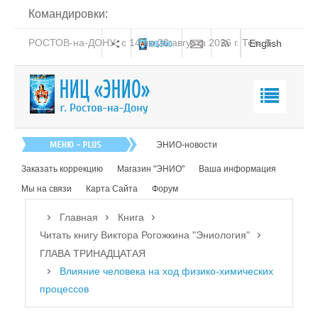
Командировки:
РОСТОВ-на-ДОНУ: с 14 по 20 августа 2026 г. Тел: 8-
English
938-151-44-21
Главная
ЭНИО-новости
О нас
Заказать коррекцию
Магазин "ЭНИО"
Ваша информация
Эниология
Мы на связи
Карта Сайта
Форум
Коррекция
Главная
Книга
Книга
Читать книгу Виктора Рогожкина "Эниология"
ГЛАВА ТРИНАДЦАТАЯ
Читать книгу Виктора Рогожкина "Эниология"
Влияние человека на ход физико-химических
процессов
ОТ АВТОРА