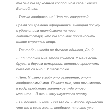
после лечения в больнице
ты был бы верховным господином своей жизни
Волшебника.
ГЛАВА ДЕСЯТАЯ
- Только воображение! Что ты говоришь?
Время от времени официантка, вытирая посуду,
Причинно-следственные связи
с удивлением поглядывала на него,
возникновения болезней и иных патогенных
любопытствуя, кто бы это мог произносить
состояний
такие странные вещи.
Программа Внедрения и ее основные этапы
- Так тебе никогда не бывает одиноко, Дон?
Аллергия
- Если только мне этого хочется. У меня есть
Онкология
друзья в другом измерении, которые временами
бывают со мной. У тебя тоже.
СПИД
- Нет. Я имею в виду это измерение, этот
Программы "А" и "Стелла"
воображаемый мир. Покажи мне, что ты имеешь
в виду, представь маленькое чудо этого
ГЛАВА ОДИННАДЦАТАЯ
магнита... Я очень хочу научиться этому...
- Ты покажешь мне, - сказал он. - Чтобы принести
"Астральные перехлесты". Оборотни -
что-то в свою жизнь, вообрази, что это уже
вымысел или реальность?