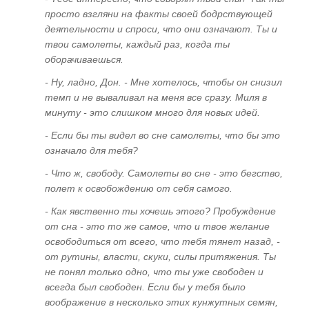
Энергоинформационное воздействие через
просто взгляни на факты своей бодрствующей
средства массовой информации
деятельности и спроси, что они означают. Ты и
твои самолеты, каждый раз, когда ты
Практическое задание
оборачиваешься.
Программа зомбирования
- Ну, ладно, Дон. - Мне хотелось, чтобы он снизил
Бегом от инфаркта к инсульту. Спорт и
темп и не вываливал на меня все сразу. Миля в
"братья по разуму"
минуту - это слишком много для новых идей.
- Если бы ты видел во сне самолеты, что бы это
Энергоинформационные аспекты в
означало для тебя?
архитектуре и градостроительстве
- Что ж, свободу. Самолеты во сне - это бегство,
Полтергейстные явления в Ростове-на-Дону.
полет к освобождению от себя самого.
И не только... Взаимосвязь с УФО-
проявлениями
- Как явственно ты хочешь этого? Пробуждение
от сна - это то же самое, что и твое желание
Кармические преступления медицины. Что
освободиться от всего, что тебя тянет назад, -
скрывается за переливанием крови.
от рутины, власти, скуки, силы притяжения. Ты
Инкарнационные последствия
не понял только одно, что ты уже свободен и
хирургического вмешательства и
всегда был свободен. Если бы у тебя было
медикаментозного лечения. Как выжить
воображение в несколько этих кунжутных семян,