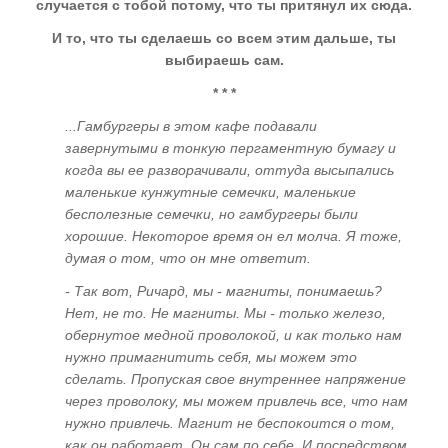
случается с тобой потому, что ты притянул их сюда.
цивилизации
И то, что ты сделаешь со всем этим дальше, ты
Для чего рождаются цивилизации? Где
выбираешь сам.
скрывается антиматерия? "Спираль
* * *
Многомерности". Кто нас "вывернул
наизнанку"?
...Гамбургеры в этом кафе подавали
завернутыми в тонкую пергаментную бумагу и
Многомерная иммунная система
когда вы ее разворачивали, оттуда высыпались
Мироздания, или Почему нас не любят
маленькие кунжутные семечки, маленькие
"братья по разуму". Система Изъятия
бесполезные семечки, но гамбургеры были
Потенциала земной цивилизации и
хорошие. Некоторое время он ел молча. Я тоже,
Программа Внедрения.
думая о том, что он мне ответит.
- Так вот, Ричард, мы - магниты, понимаешь?
ГЛАВА ТРЕТЬЯ
Нет, не то. Не магниты. Мы - только железо,
обернутое медной проволокой, и как только нам
"Третий глаз", или Как видят ясновидящие
нужно примагнитить себя, мы можем это
"Энергоинформационный каркас" человека.
сделать. Пропуская свое внутреннее напряжение
Энергоинформационный поток и его
через проволоку, мы можем привлечь все, что нам
поляризация. Европейский и восточный
нужно привлечь. Магнит не беспокоится о том,
как он работает. Он сам по себе. И посредством
типы "энергетики". Энергоцентры и чакры.