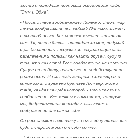
Не умрем, но изменимся
жести и холодным неоновым освещением кафе
"Эмм и Эдна".
"Ах, эта свадьба..."
- Просто твое воображение? Конечно. Этот мир
- твое воображение, ты забыл? Где твои мысли -
ГЛАВА ВОСЬМАЯ
там твой опыт. Как человек мыслит -таков он
сам. То, чего я боюсь - приходит ко мне; подумай
"Крестоносцы". Религия и деструктивная
и разбогатеешь; творческая визуализация ради
магия. Религиозные обряды с точки зрения
развлечения и пользы; как найти друзей, будучи
эниологии
тем, что ты есть! Твое воображение не изменит
За что Бог проклял род Адама? Прочтем
Сущее ни на йоту, нисколько не подействует на
реальность. Но мы ведь говорим о киномирах и
Библию "с карандашом в руке"
киножизни, о времени братьев Люмьер, жизни
тайн, каждая секунда которой - это иллюзия и
ГЛАВА ДЕВЯТАЯ
воображение. Все мечты с символами, которые
мы, бодрствующие сновидцы, вызываем в
Техногенная магия
воображении для самих себя.
"Святая рука" шлет привет. Роль воды в
Он расположил свою вилку и нож в одну линию, как
энергоинформационном обмене. "Заряжаю
будто строил мост от себя ко мне.
воду, кремы, аккумуляторы..."
- Тебе интересно, что говорят твои сны? Так ты