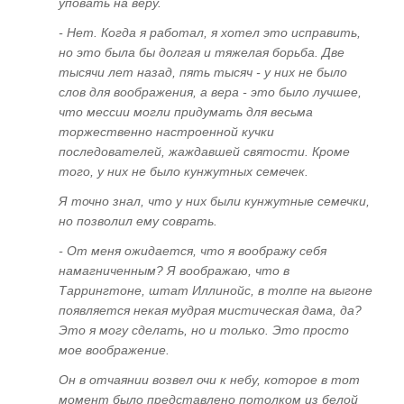
уповать на веру.
Необходимость и достаточность
- Нет. Когда я работал, я хотел это исправить,
Принцип "неперсонификации"
но это была бы долгая и тяжелая борьба. Две
тысячи лет назад, пять тысяч - у них не было
Отвыкайте от "хватательных рефлексов",
слов для воображения, а вера - это было лучшее,
или Правило "свободной руки"
что мессии могли придумать для весьма
торжественно настроенной кучки
Куда девать астральный мусор?
последователей, жаждавшей святости. Кроме
Аннигиляция программ и ваш потенциал
того, у них не было кунжутных семечек.
Практическое задание
Я точно знал, что у них были кунжутные семечки,
но позволил ему соврать.
ГЛАВА СЕДЬМАЯ
- От меня ожидается, что я воображу себя
Язык общения, вербальная магия и
намагниченным? Я воображаю, что в
Таррингтоне, штат Иллинойс, в толпе на выгоне
нейролингвистическое программирование
появляется некая мудрая мистическая дама, да?
сознания
Это я могу сделать, но и только. Это просто
"Ударим магией по эволюции", или Как
мое воображение.
лучше вырыть себе могилу. Ритуальная
Он в отчаянии возвел очи к небу, которое в тот
магия
момент было представлено потолком из белой