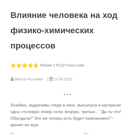
ГЛАВА ПЕРВАЯ
Влияние человека на ход
Эниология - древнейшая наука
современности
физико-химических
Почему закрыт для нас Райский сад?.. или
Коротко о главном
процессов
Мир, в котором мы живем. Современные
ортодоксальные воззрения
Рейтинг 4.75 [12 Голоса (ов)]
Субъективность и объективность пути
познания. Добро и зло, созидание и
Виктор Рогожкин
15.06.2016
деструкция
* * *
ГЛАВА ВТОРАЯ
Хозяйка, задумчиво глядя в окно, высыпала в кастрюлю
Теория торсионных полей - попытка
одну столовую ложку соли, вторую, третью... "Да ты что!
прорыва
Обалдела? Это же теперь есть будет невозможно!"-
кричит ее муж.
Многомерность Мироздания. "Пирамида