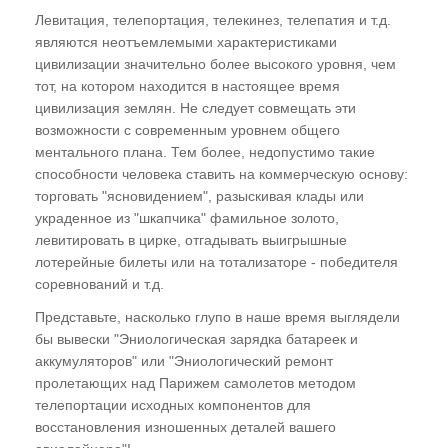
Левитация, телепортация, телекинез, телепатия и т.д.
являются неотъемлемыми характеристиками
цивилизации значительно более высокого уровня, чем
тот, на котором находится в настоящее время
цивилизация землян. Не следует совмещать эти
возможности с современным уровнем общего
ментального плана. Тем более, недопустимо такие
способности человека ставить на коммерческую основу:
торговать "ясновидением", разыскивая клады или
украденное из "шкапчика" фамильное золото,
левитировать в цирке, отгадывать выигрышные
лотерейные билеты или на тотализаторе - победителя
соревнований и т.д.
Представьте, насколько глупо в наше время выглядели
бы вывески "Эниологическая зарядка батареек и
аккумуляторов" или "Эниологический ремонт
пролетающих над Парижем самолетов методом
телепортации исходных компонентов для
восстановления изношенных деталей вашего