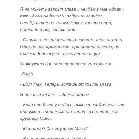
Индивидуальная коррекция Поля Событий
Я на минуту закрыл глаза и увидел в уме образ -
пациента
пять дюймов длиной, радужно-голубое,
Дистанционные коррекции: работа по
серебристое по краям. Яркое чистое перо,
фантому, фотографии и телефонному
парящее там, в темноте.
звонку. Коррекция в обратном ходе времени
- Окружи его золотистым светом, если хочешь.
Влияние человека на ход физико-
Обычно его применяют при целительстве, но
химических процессов
так же действует и в магнетизации.
Я окружил свое перо золотистым сиянием.
Можно ли изменить ход истории?
-О'кей.
ГЛАВА ЧЕТЫРНАДЦАТАЯ
- Вот так. Теперь можешь открыть глаза.
Кто нам может помочь стать людьми?
Я открыл глаза, - где мое перо?
Морально-этические нормы проведения
- Если оно было у тебя ясным в твоей мысли, то
энергоинформационных коррекций
оно уже в этот момент валится на тебя, как
грузовик Мака.
ПОСЛЕСЛОВИЕ
- Мое перо? Как грузовик Мака?
Книга "Эниология"
- В переносном смысле, Ричард.