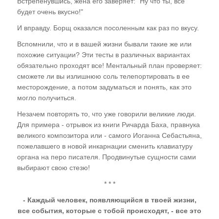
Многомерности". Основные носители
Встрепенувшись, жена его заверяет: "Ну что ты, все
информации. Понятия "Космос" -
будет очень вкусно!"
"Вселенная" -"Мироздание"
И вправду. Борщ оказался посоленным как раз по вкусу.
Где хранится информация Мироздания?
Вспомнили, что и в вашей жизни бывали такие же или
Понятие "Информационные Поля"
похожие ситуации? Эти тесты в различных вариантах
обязательно проходят все! Ментальный план проверяет:
Мы не одиноки во Вселенной
сможете ли вы излишнюю соль телепортировать в ее
Кто создал алгоритмы процессов эволюции?
месторождение, а потом задуматься и понять, как это
могло получиться.
"Алгоритм глупости"?
Незачем повторять то, что уже говорили великие люди.
Эффект "прошитых дат"
Для примера - отрывок из книги Ричарда Баха, правнука
великого композитора или - самого Иоганна Себастьяна,
Кто придумал ДНК?
пожелавшего в новой инкарнации сменить клавиатуру
Мобильные диспергированные гены
органа на перо писателя. Продвинутые сущности сами
выбирают свою стезю!
Гелиоцентрическая система координат
* * *
Тунгусский феномен -
- Каждый человек, появляющийся в твоей жизни,
энергоинформационный вирус внедрения в
все события, которые с тобой происходят, - все это
Информационные Поля земной