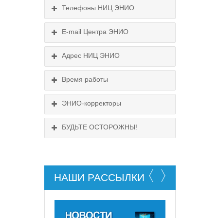
Телефоны НИЦ ЭНИО
E-mail Центра ЭНИО
Схема проезда
Подробнее...
Выходные:
Адрес НИЦ ЭНИО
Схема проезда
понедельник, пятница
Время работы
Выходные:
понедельник, пятница
Схема проезда
ЭНИО-корректоры
БУДЬТЕ ОСТОРОЖНЫ!
НАШИ РАССЫЛКИ
НЕ СУЩЕСТВУЕТ!