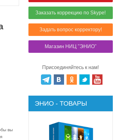
Заказать коррекцию по Skype!
а
Задать вопрос корректору!
Магазин НИЦ "ЭНИО"
Присоединяйтесь к нам!
ЭНИО - ТОВАРЫ
обы вы
ая