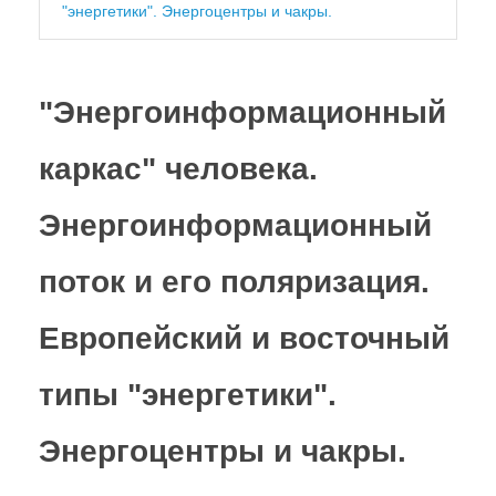
ГЛАВА ПЕРВАЯ
"энергетики". Энергоцентры и чакры.
Эниология - древнейшая наука
современности
"Энергоинформационный
Почему закрыт для нас Райский сад?.. или
Коротко о главном
каркас" человека.
Мир, в котором мы живем. Современные
ортодоксальные воззрения
Энергоинформационный
Субъективность и объективность пути
поток и его поляризация.
познания. Добро и зло, созидание и
деструкция
Европейский и восточный
ГЛАВА ВТОРАЯ
типы "энергетики".
Теория торсионных полей - попытка
прорыва
Энергоцентры и чакры.
Многомерность Мироздания. "Пирамида