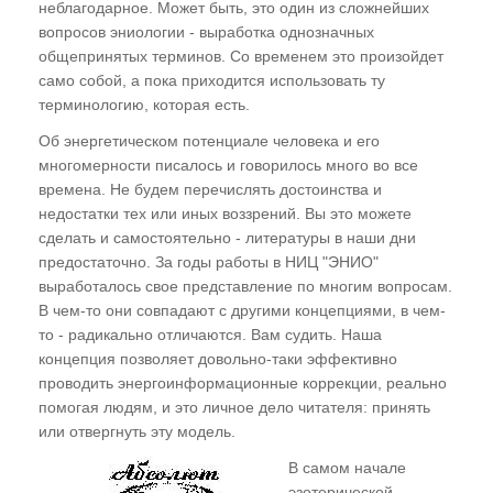
неблагодарное. Может быть, это один из сложнейших
цивилизации
вопросов эниологии - выработка однозначных
Для чего рождаются цивилизации? Где
общепринятых терминов. Со временем это произойдет
скрывается антиматерия? "Спираль
само собой, а пока приходится использовать ту
Многомерности". Кто нас "вывернул
терминологию, которая есть.
наизнанку"?
Об энергетическом потенциале человека и его
многомерности писалось и говорилось много во все
Многомерная иммунная система
времена. Не будем перечислять достоинства и
Мироздания, или Почему нас не любят
недостатки тех или иных воззрений. Вы это можете
"братья по разуму". Система Изъятия
сделать и самостоятельно - литературы в наши дни
Потенциала земной цивилизации и
предостаточно. За годы работы в НИЦ "ЭНИО"
Программа Внедрения.
выработалось свое представление по многим вопросам.
В чем-то они совпадают с другими концепциями, в чем-
ГЛАВА ТРЕТЬЯ
то - радикально отличаются. Вам судить. Наша
концепция позволяет довольно-таки эффективно
"Третий глаз", или Как видят ясновидящие
проводить энергоинформационные коррекции, реально
помогая людям, и это личное дело читателя: принять
"Энергоинформационный каркас" человека.
или отвергнуть эту модель.
Энергоинформационный поток и его
поляризация. Европейский и восточный
В самом начале
типы "энергетики". Энергоцентры и чакры.
эзотерической