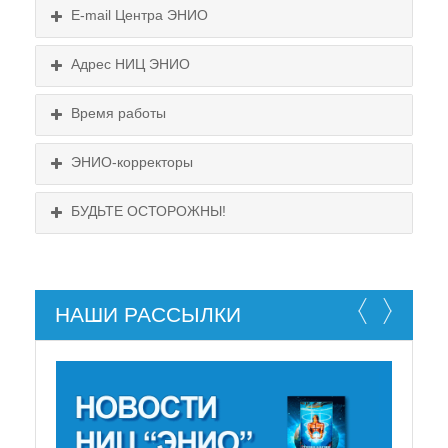
E-mail Центра ЭНИО
Подробнее...
Схема проезда
Адрес НИЦ ЭНИО
Выходные:
Схема проезда
понедельник, пятница
Время работы
Выходные:
понедельник, пятница
Схема проезда
ЭНИО-корректоры
БУДЬТЕ ОСТОРОЖНЫ!
НАШИ РАССЫЛКИ
НЕ СУЩЕСТВУЕТ!