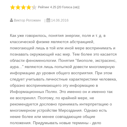
Многомерности". Основные носители
информации. Понятия "Космос" -
Рейтинг 4.25 [20 Голоса (ов)]
"Вселенная" -"Мироздание"
Виктор Рогожкин
14.06.2016
Где хранится информация Мироздания?
Понятие "Информационные Поля"
Как уже говорилось, понятия энергии, поля и т. д. в
Мы не одиноки во Вселенной
классической физике являются абстракцией,
помогающей лишь в той или иной мере воспринимать и
Кто создал алгоритмы процессов эволюции?
познавать окружающий нас мир. Тем более это касается
"Алгоритм глупости"?
области феноменологии. Понятия "биополе, экстрасенс,
аура..." являются лишь попыткой довести многомерную
Эффект "прошитых дат"
информацию до уровня общего восприятия. При этом
следует учитывать личностные характеристики человека,
Кто придумал ДНК?
образно воспринимающего эту информацию в
Мобильные диспергированные гены
Информационных Полях. Это именно он и именно так
ее воспринял. Поэтому, по крайней мере, не
Гелиоцентрическая система координат
рекомендуется дословно принимать интерпретацию о
Тунгусский феномен -
многомерном устройстве Мироздания. Однако есть
энергоинформационный вирус внедрения в
некие более или менее совпадающие общие
положения. Придумывать новые термины - дело
Информационные Поля земной