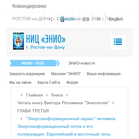
Командировки:
РОСТОВ-на-ДОНУ: с 14 по 20 августа 2026 г. Тел: 8-
English
938-151-44-21
Главная
ЭНИО-новости
О нас
Заказать коррекцию
Магазин "ЭНИО"
Ваша информация
Эниология
Мы на связи
Карта Сайта
Форум
Коррекция
Главная
Книга
Книга
Читать книгу Виктора Рогожкина "Эниология"
ГЛАВА ТРЕТЬЯ
Читать книгу Виктора Рогожкина "Эниология"
"Энергоинформационный каркас" человека.
Энергоинформационный поток и его
ОТ АВТОРА
поляризация. Европейский и восточный типы