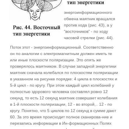
Энергоинформационное воздействие через
средства массовой информации
энергоинформационного
обмена маятник вращался
Практическое задание
против хода (рис. 43), а у
Программа зомбирования
"восточников" - по ходу
часовой стрелки (рис. 44).
Бегом от инфаркта к инсульту. Спорт и
"братья по разуму"
Поток этот - энергоинформационный. Соответственно
он по аналогии с электромагнитным должен иметь те
Энергоинформационные аспекты в
или иные плоскости поляризации. Это опять же
архитектуре и градостроительстве
проверялось маятником. В случае западной энергетики
маятник сначала колебался по плоскостям поляризации
Полтергейстные явления в Ростове-на-Дону.
в указанном на рисунке порядке: 4 цикла в плоскостях и
И не только... Взаимосвязь с УФО-
5-й цикл - по кругу. При этом каждый цикл колебаний у
проявлениями
полностью здорового человека составлял ровно 12
Кармические преступления медицины. Что
секунд, то есть 12 секунд маятник совершает колебания
в 1-й плоскости поляризации, 12 - во второй,.. 12 - по
скрывается за переливанием крови.
кругу. Понятно, что 5 циклов по 12 секунд в сумме дают
Инкарнационные последствия
60. За это время происходит полное сканирова-ние и
хирургического вмешательства и
перезапись информации в Ин-формационных Полях
медикаментозного лечения. Как выжить