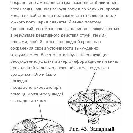
сохранения ламинарности (равномерности) движения
Не умрем, но изменимся
поток воды начинает закручиваться по ходу или против
"Ах, эта свадьба..."
хода часовой стрелки в зависимости от северного или
южного полушария планеты. Именно поэтому
брошенный на землю шланг и начинает раскручиваться
ГЛАВА ВОСЬМАЯ
в результате реактивного действия струи. Иными
словами, любой поток в инородной среде для
"Крестоносцы". Религия и деструктивная
сохранения своей устойчивости вынужденно
магия. Религиозные обряды с точки зрения
закручивается. Все это натолкнуло на следующее
эниологии
рассуждение: условный энергоинформационный канал,
За что Бог проклял род Адама? Прочтем
проходящий через человека, обязательно должен
Библию "с карандашом в руке"
вращаться.
Это и было
наглядно
ГЛАВА ДЕВЯТАЯ
продемонстрировано при
помощи маятника: у людей
с западным типом
Техногенная магия
"Святая рука" шлет привет. Роль воды в
энергоинформационном обмене. "Заряжаю
воду, кремы, аккумуляторы..."