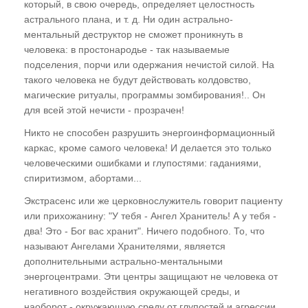
который, в свою очередь, определяет целостность
астрального плана, и т. д. Ни один астрально-
ментальный деструктор не сможет проникнуть в
человека: в простонародье - так называемые
подселения, порчи или одержания нечистой силой. На
такого человека не будут действовать колдовство,
магические ритуалы, программы зомбирования!.. Он
для всей этой нечисти - прозрачен!
Никто не способен разрушить энергоинформационный
каркас, кроме самого человека! И делается это только
человеческими ошибками и глупостями: гаданиями,
спиритизмом, абортами...
Экстрасенс или же церковнослужитель говорит пациенту
или прихожанину: "У тебя - Ангел Хранитель! А у тебя -
два! Это - Бог вас хранит". Ничего подобного. То, что
называют Ангелами Хранителями, является
дополнительными астрально-ментальными
энергоцентрами. Эти центры защищают не человека от
негативного воздействия окружающей среды, и
наоборот - окружающую среду от глупостей и агрессии