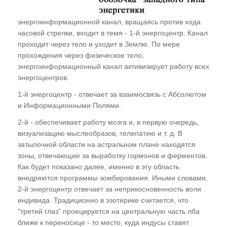
Купить книги В.Ю. Рогожкина
энергоинформационной канал, вращаясь против хода
часовой стрелки, входит в темя - 1-й энергоцентр. Канал
Книга "Эниология"
проходит через тело и уходит в Землю. По мере
прохождения через физическое тело,
Книга "Эниология для детей"
энергоинформационный канал активизирует работу всех
Аудио-книга "Эниология"
энергоцентров.
Отзывы о книге "Эниология"
1-й энергоцентр - отвечает за взаимосвязь с Абсолютом
и Информационными Полями.
Обучение
2-й - обеспечивает работу мозга и, в первую очередь,
визуализацию мыслеобразов, телепатию и т. д. В
Студия "ПК"
затылочной области на астральном плане находятся
зоны, отвечающие за выработку гормонов и ферментов.
Представители
Как будет показано далее, именно в эту область
внедряются программы зомбирования. Иными словами,
2-й энергоцентр отвечает за неприкосновенность воли
индивида. Традиционно в эзотерике считается, что
"третий глаз" проецируется на центральную часть лба
ближе к переносице - то место, куда индусы ставят