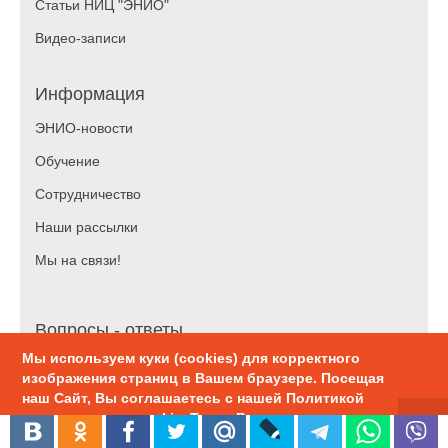
Статьи НИЦ "ЭНИО"
Видео-записи
Информация
ЭНИО-новости
Обучение
Сотрудничество
Наши рассылки
Мы на связи!
Вопросы - ответы
Мы используем куки (cookies) для корректного
Что такое Эниология Рогожкина?
изображения страниц в Вашем браузере. Посещая
Как работает коррекция?
наш Сайт, Вы соглашаетесь с нашей Политикой
использования cookie. Также Вы можете
5 основных ошибок человека
настроить использование куки в браузере.