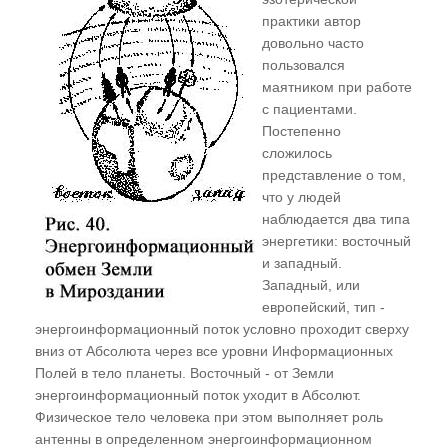
практики автор
"Восток - дело тонкое", или Почему
довольно часто
европейцу нельзя заниматься восточной
пользовался
энергетикой
маятником при работе
с пациентами.
"Солярис" - эгрегориальная модель
Постепенно
ноосферы. Почему Америка обречена?
сложилось
"Как мужик двух генералов накормил", или
представление о том,
что у людей
Российская изобретательность
наблюдается два типа
Почему Россия попала в кабалу? Выстрел из
энергетики: восточный
будущего, или Откуда прилетел двуглавый
и западный.
орел
Западный, или
европейский, тип -
ГЛАВА ЧЕТВЁРТАЯ
энергоинформационный поток условно проходит сверху
вниз от Абсолюта через все уровни Информационных
Понятие "Поле Событий".
Полей в тело планеты. Восточный - от Земли
энергоинформационный поток уходит в Абсолют.
Реинкарнационные циклы
Физическое тело человека при этом выполняет роль
Время как субъективная реальность. Время
антенны в определенном энергоинформационном