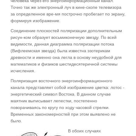
человека через его энергоинформационный канал.
после лечения в больнице
Точно так же электронный луч в кине-скопе телевизора
за определенное вре-мя построчно пробегает по экрану,
ГЛАВА ДЕСЯТАЯ
формируя изображение.
Причинно-следственные связи
Соединение плоскостей поляризации дополнительным
рисун-ком образует восьмиконечную звезду. По всей
возникновения болезней и иных патогенных
видимости, данная диаграмма поляризации потока
состояний
(Вифлеемская звезда) была известна эзотерикам
Программа Внедрения и ее основные этапы
древности и именно она легла в основу неудобной для
математиков и физиков шестидесятеричной системы
Аллергия
исчисления.
Онкология
Поляризация восточного энергоинформационного
канала представляет собой изображение цветка: лотос -
СПИД
энергетический символ Востока. В данном случае
Программы "А" и "Стелла"
маятник выписывает лепестки, постепенно
поворачиваясь по кругу по ходу часовой стрелки.
ГЛАВА ОДИННАДЦАТАЯ
Временных закономерностей при этом выявлено не
было.
"Астральные перехлесты". Оборотни -
В обоих случаях
вымысел или реальность?