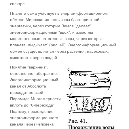
и многомерность
спектре.
Планета сама участвует в энергоинформационном
ГЛАВА ПЯТАЯ
обмене Мироздания: есть зоны благоприятной
энергетики, через которые Земля "делает"
Эзотерика и магия. Многомерная градация
энергоинформационный "вдох", и известны
Понятия "судьба" и "карма". Основной закон
множественные патогенные зоны, через которые
Мироздания - "Неприкосновенность Воли"
планета "выдыхает" (рис. 40). Энергоинформационный
обмен осуществляется через растения, насекомых,
Кто придумал гадания? Гадания и
животных и через людей.
спиритизм - всеобщая глупость
Понятие "верх-низ",
естественно, абстрактно.
ГЛАВА ШЕСТАЯ
Энергоинформационный
канал от Абсолюта
"Техника безопасности" в эзотерике.
проходит по всей
Основные принципы
Пирамиде Многомерности
Отождествление
вплоть до "0-перехода".
Поэтому, прохождение
Точная адресность мыслеформы
энергоинформационного
канала через человека
Закон Сохранения