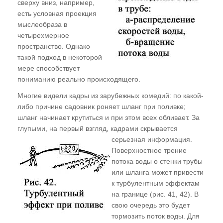
сверху вниз, например,
Необходимость и достаточность
есть условная проекция
мыслеобраза в
Принцип "неперсонификации"
четырехмерное
Отвыкайте от "хватательных рефлексов",
пространство. Однако
или Правило "свободной руки"
такой подход в некоторой
мере способствует
Куда девать астральный мусор?
пониманию реально происходящего.
Аннигиляция программ и ваш потенциал
Многие видели кадры из зарубежных комедий: по какой-
Практическое задание
либо причине садовник роняет шланг при поливке;
шланг начинает крутиться и при этом всех обливает. За
ГЛАВА СЕДЬМАЯ
глупыми, на первый взгляд, кадрами скрывается
серьезная информация.
Язык общения, вербальная магия и
Поверхностное трение
нейролингвистическое программирование
потока воды о стенки трубы
или шланга может привести
сознания
к турбулентным эффектам
"Ударим магией по эволюции", или Как
на границе (рис. 41, 42). В
лучше вырыть себе могилу. Ритуальная
свою очередь это будет
магия
тормозить поток воды. Для