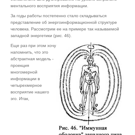
Индивидуальная коррекция Поля Событий
ментального восприятия информации.
пациента
За годы работы постепенно стало складываться
Дистанционные коррекции: работа по
представление об энергоинформационной структуре
фантому, фотографии и телефонному
человека. Рассмотрим ее на примере так называемой
звонку. Коррекция в обратном ходе времени
западной энергетики (рис. 46).
Влияние человека на ход физико-
Еще раз при этом хочу
химических процессов
напомнить, что это
абстрактная модель -
Можно ли изменить ход истории?
проекция
многомерной
ГЛАВА ЧЕТЫРНАДЦАТАЯ
информации в
четырехмерное
Кто нам может помочь стать людьми?
восприятие нашего
эго. Итак,
Морально-этические нормы проведения
энергоинформационных коррекций
ПОСЛЕСЛОВИЕ
Книга "Эниология"