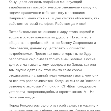
Кажущаяся легкость подобных манипуляций
цивилизации
вырабатывает потребительское отношение к миру и с
Для чего рождаются цивилизации? Где
годами практически отбивает тягу к познаниям.
скрывается антиматерия? "Спираль
Например, мало кто в наши дни сможет объяснить, как
Многомерности". Кто нас "вывернул
работает сотовый телефон. Работает да и все!
наизнанку"?
Потребительское отношение к миру стало нормой и
вошло в основу политики государств. Но если есть
Многомерная иммунная система
общество потребителей, то, по Закону Сохранения и
Мироздания, или Почему нас не любят
Равновесия, должно существовать и общество
"братья по разуму". Система Изъятия
потребляемых! Просто так никого кормить не будут -
Потенциала земной цивилизации и
бесплатный сыр бывает только в мышеловке. Россия
Программа Внедрения.
долго, сгла-тывая слюну, смотрела на Запад: как они
там вкусно едят. При этом как-то само собой
ГЛАВА ТРЕТЬЯ
отодвигалось на задний план желание узнать, чем они
за все это расплачиваются. Когда же мы сами "влезли в
"Третий глаз", или Как видят ясновидящие
рыночную экономику" - поняли: СПИДом, синдромом
усталости, гангреноподобным стрептококком-А... Но
"Энергоинформационный каркас" человека.
было уже поздно.
Энергоинформационный поток и его
поляризация. Европейский и восточный
Перед Рождеством одного из гусей сажают в корзину и
типы "энергетики". Энергоцентры и чакры.
начинают кормить отборными орехами. Другие гуси ему