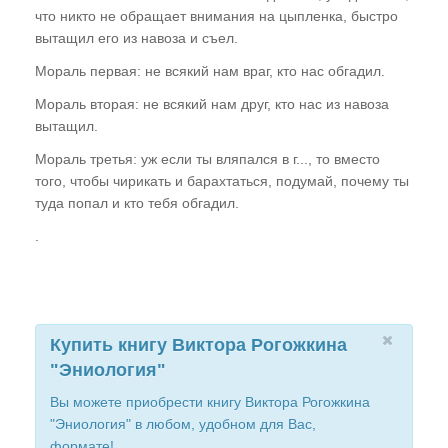
что никто не обращает внимания на цыпленка, быстро
Необходимость и достаточность
вытащил его из навоза и съел.
Принцип "неперсонификации"
Мораль первая: не всякий нам враг, кто нас обгадил.
Отвыкайте от "хватательных рефлексов",
Мораль вторая: не всякий нам друг, кто нас из навоза
или Правило "свободной руки"
вытащил.
Куда девать астральный мусор?
Мораль третья: уж если ты вляпался в г..., то вместо
Аннигиляция программ и ваш потенциал
того, чтобы чирикать и барахтаться, подумай, почему ты
туда попал и кто тебя обгадил.
Практическое задание
.
ГЛАВА СЕДЬМАЯ
Язык общения, вербальная магия и
нейролингвистическое программирование
Купить книгу Виктора Рогожкина
сознания
"Эниология"
"Ударим магией по эволюции", или Как
Вы можете приобрести книгу Виктора Рогожкина
лучше вырыть себе могилу. Ритуальная
"Эниология" в любом, удобном для Вас,
магия
формате!