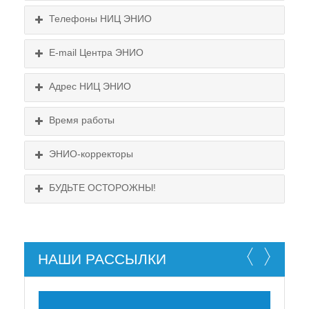
Телефоны НИЦ ЭНИО
E-mail Центра ЭНИО
Подробнее...
Схема проезда
Адрес НИЦ ЭНИО
Выходные:
Схема проезда
понедельник, пятница
Время работы
Выходные:
понедельник, пятница
Схема проезда
ЭНИО-корректоры
БУДЬТЕ ОСТОРОЖНЫ!
НАШИ РАССЫЛКИ
НЕ СУЩЕСТВУЕТ!