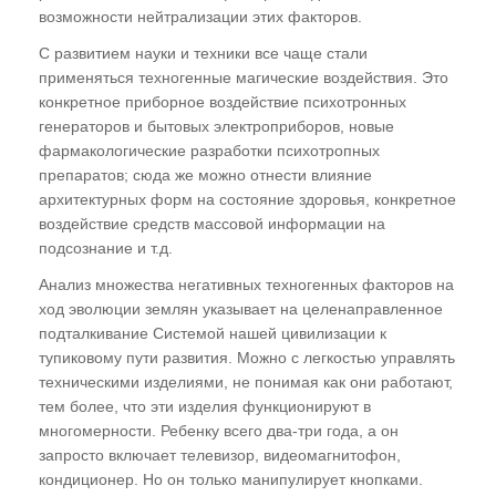
Многомерности". Основные носители
возможности нейтрализации этих факторов.
информации. Понятия "Космос" -
С развитием науки и техники все чаще стали
"Вселенная" -"Мироздание"
применяться техногенные магические воздействия. Это
Где хранится информация Мироздания?
конкретное приборное воздействие психотронных
Понятие "Информационные Поля"
генераторов и бытовых электроприборов, новые
фармакологические разработки психотропных
Мы не одиноки во Вселенной
препаратов; сюда же можно отнести влияние
Кто создал алгоритмы процессов эволюции?
архитектурных форм на состояние здоровья, конкретное
воздействие средств массовой информации на
"Алгоритм глупости"?
подсознание и т.д.
Эффект "прошитых дат"
Анализ множества негативных техногенных факторов на
ход эволюции землян указывает на целенаправленное
Кто придумал ДНК?
подталкивание Системой нашей цивилизации к
Мобильные диспергированные гены
тупиковому пути развития. Можно с легкостью управлять
техническими изделиями, не понимая как они работают,
Гелиоцентрическая система координат
тем более, что эти изделия функционируют в
Тунгусский феномен -
многомерности. Ребенку всего два-три года, а он
запросто включает телевизор, видеомагнитофон,
энергоинформационный вирус внедрения в
кондиционер. Но он только манипулирует кнопками.
Информационные Поля земной