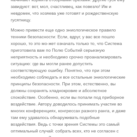
завидуют: вот, мол, счастливец, как повезло! Им и
"Восток - дело тонкое", или Почему
невдомек, что хозяева уже готовят и рождественскую
европейцу нельзя заниматься восточной
гусятницу.
энергетикой
Можно привести еще одно эниологическое правило
"Солярис" - эгрегориальная модель
техники безопасности: Если, вдруг, у вас все пошло
ноосферы. Почему Америка обречена?
хорошо, то это мо-жет означать только то, что Система
приготовила вам по Полю Событий серьезную
"Как мужик двух генералов накормил", или
неприятность и необходимо срочно проанализировать
Российская изобретательность
ситуацию: где вы могли ранее допустить
соответствующую ошибку. Понятно, что при этом
Почему Россия попала в кабалу? Выстрел из
необходимо соблюдать и все остальные эниологические
будущего, или Откуда прилетел двуглавый
принципы безопасности. При этом, естественно, вы
орел
должны сохранять хладнокровие и абсолютное
спокойствие. Особенно, если вы попали под приборное
ГЛАВА ЧЕТВЁРТАЯ
воздействие. Автору доводилось принимать участие во
многих конференциях, конгрессах разного ранга, и даже
Понятие "Поле Событий".
там ему удавалось обнаруживать подобные
Реинкарнационные циклы
воздействия. Ведь с точки зрения Системы это самый
оптимальный случай: собрать всех, кто не согласен с
Время как субъективная реальность. Время