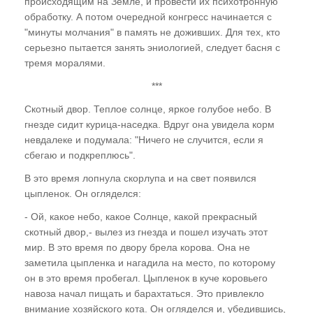
происходящим на Земле, и провести их психотронную
и многомерность
обработку. А потом очередной конгресс начинается с
"минуты молчания" в память не доживших. Для тех, кто
ГЛАВА ПЯТАЯ
серьезно пытается занять эниологией, следует басня с
тремя моралями.
Эзотерика и магия. Многомерная градация
***
Понятия "судьба" и "карма". Основной закон
Скотный двор. Теплое солнце, яркое голубое небо. В
Мироздания - "Неприкосновенность Воли"
гнезде сидит курица-наседка. Вдруг она увидела корм
Кто придумал гадания? Гадания и
невдалеке и подумала: "Ничего не случится, если я
спиритизм - всеобщая глупость
сбегаю и подкреплюсь".
В это время лопнула скорлупа и на свет появился
ГЛАВА ШЕСТАЯ
цыпленок. Он огляделся:
"Техника безопасности" в эзотерике.
- Ой, какое небо, какое Солнце, какой прекрасный
Основные принципы
скотный двор,- вылез из гнезда и пошел изучать этот
мир. В это время по двору брела корова. Она не
Отождествление
заметила цыпленка и нагадила на место, по которому
он в это время пробегал. Цыпленок в куче коровьего
Точная адресность мыслеформы
навоза начал пищать и барахтаться. Это привлекло
Закон Сохранения
внимание хозяйского кота. Он огляделся и, убедившись,