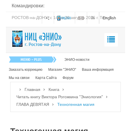
Командировки:
РОСТОВ-на-ДОНУ: с 14 по 20 августа 2026 г. Тел: 8-
English
938-151-44-21
Главная
ЭНИО-новости
О нас
Заказать коррекцию
Магазин "ЭНИО"
Ваша информация
Эниология
Мы на связи
Карта Сайта
Форум
Коррекция
Главная
Книга
Книга
Читать книгу Виктора Рогожкина "Эниология"
ГЛАВА ДЕВЯТАЯ
Техногенная магия
Читать книгу Виктора Рогожкина "Эниология"
ОТ АВТОРА