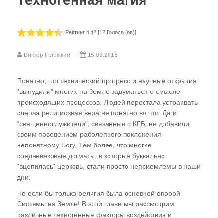
Техногенная магия
ГЛАВА ПЕРВАЯ
Эниология - древнейшая наука
Рейтинг 4.42 [12 Голоса (ов)]
современности
Почему закрыт для нас Райский сад?.. или
Виктор Рогожкин
15.06.2016
Коротко о главном
Понятно, что технический прогресс и научные открытия
Мир, в котором мы живем. Современные
"вынудили" многих на Земле задуматься о смысле
ортодоксальные воззрения
происходящих процессов. Людей перестала устраивать
Субъективность и объективность пути
слепая религиозная вера не понятно во что. Да и
познания. Добро и зло, созидание и
"священнослужители", связанные с КГБ, не добавили
деструкция
своим поведением раболепного поклонения
непонятному Богу. Тем более, что многие
средневековые догматы, в которые буквально
ГЛАВА ВТОРАЯ
"вцепилась" церковь, стали просто неприемлемы в наши
дни.
Теория торсионных полей - попытка
прорыва
Но если бы только религия была основной опорой
Системы на Земле! В этой главе мы рассмотрим
Многомерность Мироздания. "Пирамида
различные техногенные факторы воздействия и