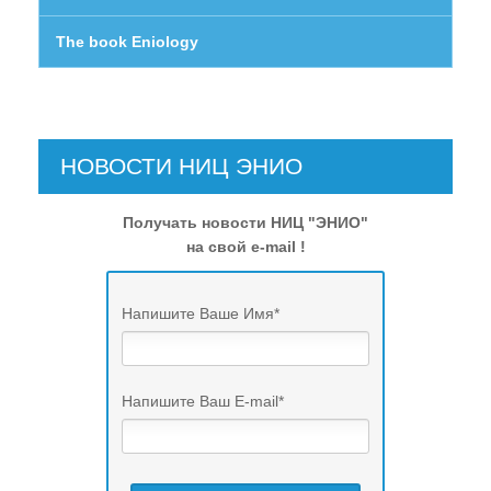
Купить книги В.Ю. Рогожкина
The book Eniology
Книга "Эниология"
Книга "Эниология для детей"
Аудио-книга "Эниология"
НОВОСТИ НИЦ ЭНИО
Отзывы о книге "Эниология"
Получать новости НИЦ "ЭНИО"
на свой e-mail !
Обучение
Студия "ПК"
Напишите Ваше Имя
*
Представители
Напишите Ваш E-mail
*