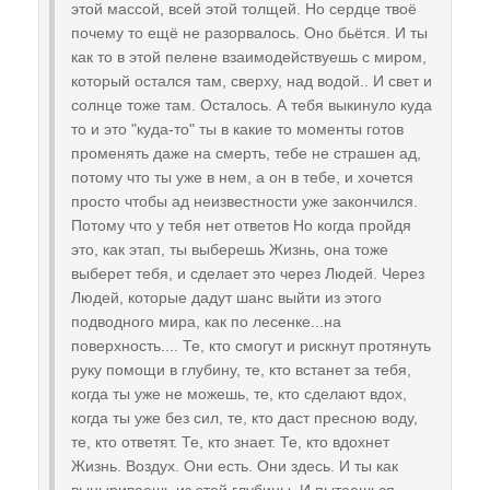
этой массой, всей этой толщей. Но сердце твоё
почему то ещё не разорвалось. Оно бьётся. И ты
как то в этой пелене взаимодействуешь с миром,
который остался там, сверху, над водой.. И свет и
солнце тоже там. Осталось. А тебя выкинуло куда
то и это "куда-то" ты в какие то моменты готов
променять даже на смерть, тебе не страшен ад,
потому что ты уже в нем, а он в тебе, и хочется
просто чтобы ад неизвестности уже закончился.
Потому что у тебя нет ответов Но когда пройдя
это, как этап, ты выберешь Жизнь, она тоже
выберет тебя, и сделает это через Людей. Через
Людей, которые дадут шанс выйти из этого
подводного мира, как по лесенке...на
поверхность.... Те, кто смогут и рискнут протянуть
руку помощи в глубину, те, кто встанет за тебя,
когда ты уже не можешь, те, кто сделают вдох,
когда ты уже без сил, те, кто даст пресною воду,
те, кто ответят. Те, кто знает. Те, кто вдохнет
Жизнь. Воздух. Они есть. Они здесь. И ты как
выныриваешь из этой глубины. И пытаешься