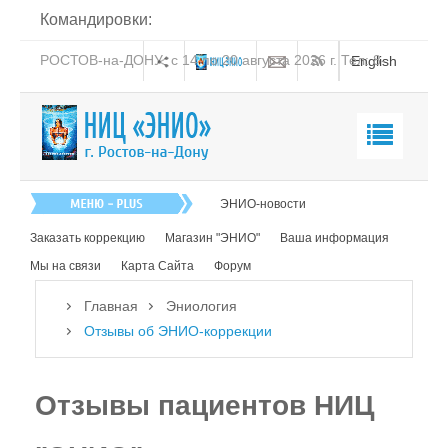
Командировки:
РОСТОВ-на-ДОНУ: с 14 по 20 августа 2026 г. Тел: 8-
English
938-151-44-21
Главная
ЭНИО-новости
О нас
Заказать коррекцию
Магазин "ЭНИО"
Ваша информация
Эниология
Мы на связи
Карта Сайта
Форум
Об эниологии Виктора Рогожкина
Главная
Эниология
Отзывы об ЭНИО-коррекции
Что такое эниология
Добро и зло
Отзывы пациентов НИЦ
Информационные Поля