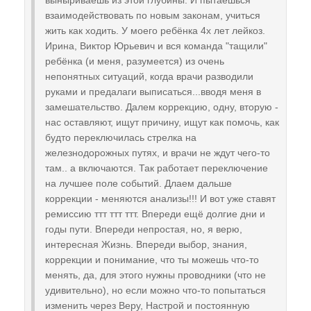
взаимодействовать по новым законам, учиться
жить как ходить. У моего ребёнка 4х лет лейкоз.
Ирина, Виктор Юрьевич и вся команда "тащили"
ребёнка (и меня, разумеется) из очень
непонятных ситуаций, когда врачи разводили
руками и предалаги выписаться...вводя меня в
замешательство. Далем коррекцию, одну, вторую -
нас оставляют, ищут причину, ищут как помочь, как
будто переключилась стрелка на
железнодорожных путях, и врачи не ждут чего-то
там.. а включаются. Так работает переключение
на лучшее поле событий. Длаем дальше
коррекции - меняются анализы!!! И вот уже ставят
ремиссию ттт ттт ттт. Впереди ещё долгие дни и
годы пути. Впереди непростая, но, я верю,
интересная Жизнь. Впереди выбор, знания,
коррекции и понимание, что ты можешь что-то
менять, да, для этого нужны проводники (что не
удивительно), но если можно что-то попытаться
изменить через Веру, Настрой и постоянную