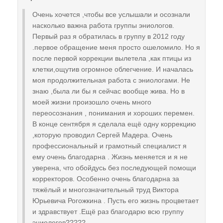
Очень хочется ,чтобы все услышали и осознали
насколько важна работа группы эниологов.
Первый раз я обратилась в группу в 2012 году
.первое обращение меня просто ошеломило. Но я
после первой коррекции вылетела ,как птицы из
клетки,ощутив огромное облегчение. И началась
моя продолжительная работа с эниологами. Не
знаю ,была ли бы я сейчас вообще жива. Но в
моей жизни произошло очень много
переосознания , понимания и хороших перемен.
В конце сентября я сделала ещё одну коррекцию
,которую проводил Сергей Мадера. Очень
профессиональный и грамотный специалист я
ему очень благодарна . Жизнь меняется и я не
уверена, что обойдусь без последующей помощи
корректоров. Особенно очень благодарна за
тяжёлый и многозначительный труд Виктора
Юрьевича Рогожкина . Пусть его жизнь процветает
и здравствует .Ещё раз благодарю всю группу
эниологов?????