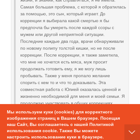
Самая большая проблема, с которой я обратилась
за помощью, это сын, который играет. До
коррекции я выбирала какой смертью я бы
предпочла бы умереть после каждой ссоры с
мужем или другой неприятной ситуации.
Последние каждые два года, врачи обнаруживали
по новому полипу толстой кишки, но не после
коррекции. После коррекции, я также заметила,
что мне не хочется есть мяса, муж просит
продолжать готовить ему, я же могу лишь
пробывать. Также у меня пропало желание
спорить с кем то и что то доказывать. Эта
совместная работа с Юлией оказалась ценной и
жизненно необходимой для меня и моей семьи. Я
продолжаю участвовать в общих коррекциях
Виктора Рогожкина, я также заказала и изучила
Мы используем куки (cookies) для корректного
натальные гороскопы на себя, сына, которые
изображения страниц в Вашем браузере. Посещая
оказались полезными в решении проблемы с
наш Сайт, Вы соглашаетесь с нашей Политикой
сыном, а контакты астролога нашла здесь на
использования cookie. Также Вы можете
настроить использование куки в браузере.
сайте. У меня стало больше оптимизма и