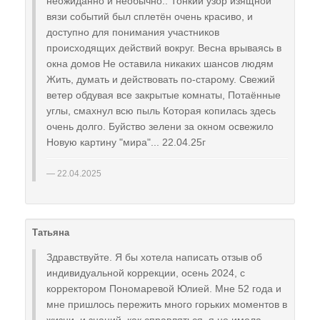
неожиданно и необычно.. Тонкий узор изящной
вязи событий был сплетëн очень красиво, и
доступно для понимания участников
происходящих действий вокруг. Весна врываясь в
окна домов Не оставила никаких шансов людям
Жить, думать и действовать по-старому. Свежий
ветер обдувая все закрытые комнаты, Потаëнные
углы, смахнул всю пыль Которая копилась здесь
очень долго. Буйство зелени за окном освежило
Новую картину "мира"... 22.04.25г
22.04.2025
Татьяна
Здравствуйте. Я бы хотела написать отзыв об
индивидуальной коррекции, осень 2024, с
корректором Пономаревой Юлией. Мне 52 года и
мне пришлось пережить много горьких моментов в
жизни, и знаний, как справляться, я не имела.