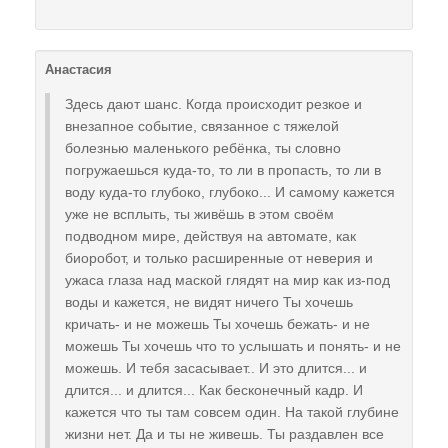
Анастасия
Здесь дают шанс. Когда происходит резкое и
внезапное событие, связанное с тяжелой
болезнью маленького ребёнка, ты словно
погружаешься куда-то, то ли в пропасть, то ли в
воду куда-то глубоко, глубоко... И самому кажется
уже не всплыть, ты живёшь в этом своём
подводном мире, действуя на автомате, как
биоробот, и только расширенные от неверия и
ужаса глаза над маской глядят на мир как из-под
воды и кажется, не видят ничего Ты хочешь
кричать- и не можешь Ты хочешь бежать- и не
можешь Ты хочешь что то услышать и понять- и не
можешь. И тебя засасывает.. И это длится... и
длится... и длится... Как бесконечный кадр. И
кажется что ты там совсем один. На такой глубине
жизни нет. Да и ты не живешь. Ты раздавлен все