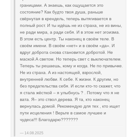
границами. А знаешь, как ощущается это
состояние? Как будто твоя душа, раньше
свёрнутая в крендель, теперь вытягивается в
полный рост. И ты идёшь не из страха, не из вины,
не ради мира, а ради себя. И в этом нет эгоизма.
В этом есть центр. Ты наконец в своём теле. В
своём имени. В своём «нет» и в своём «да». И
вдруг доброта снова становится добротой. Не
маской.А светом. Но теперь свет с выключателем.
Теперь ты решаешь, кому и когда. Не по привычке.
Не из страха. А из настоящей, взрослой,
внутренней любви. К себе. К жизни. К другим, но
без предательства себя. И если кто-то скажет, что
я стала жёсткой – я улыбнусь ? . Потому что я не
вата. Я– это ствол дерева. Я та, кто наконец
вернулась домой. Рекомендую для тех , кто ищет
пути исцеления ! Верьте в самое лучшее и
чудеса!!! Благодарю???????
14.08.2025