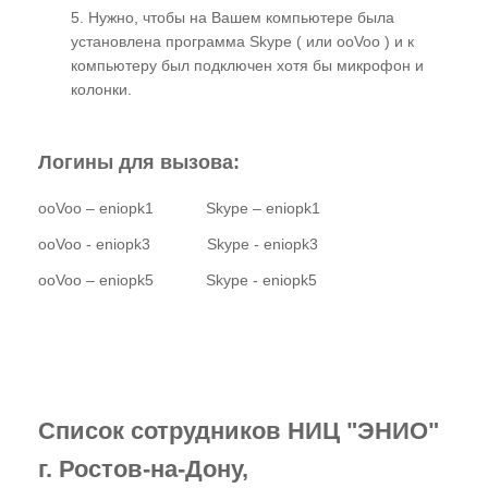
5. Нужно, чтобы на Вашем компьютере была
установлена программа Skype ( или ooVoo ) и к
компьютеру был подключен хотя бы микрофон и
колонки.
Логины для вызова:
ooVoo – eniopk1 Skype – eniopk1
ooVoo - eniopk3 Skype - eniopk3
ooVoo – eniopk5 Skype - eniopk5
Список сотрудников НИЦ "ЭНИО"
г. Ростов-на-Дону,