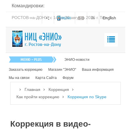
Командировки:
РОСТОВ-на-ДОНУ: с 14 по 20 августа 2026 г. Тел: 8-
English
938-151-44-21
Главная
ЭНИО-новости
О нас
Заказать коррекцию
Магазин "ЭНИО"
Ваша информация
Эниология
Мы на связи
Карта Сайта
Форум
Коррекция
Главная
Коррекция
Как пройти коррекцию
Коррекция по Skype
Суть ЭНИО-коррекции
Как работает ЭНИО-коррекция
Коррекция в видео-
Как проходит коррекция