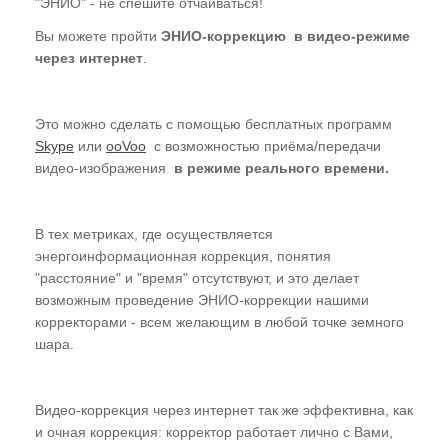
"ЭНИО" - не спешите отчаиваться!
---- Осознание своих ошибок
Вы можете пройти
ЭНИО-коррекцию в видео-режиме
через интернет
.
---- Раскаяние и Прощение
Как пройти коррекцию
Это можно сделать с помощью бесплатных программ
Skype
или
ooVoo
с возможностью приёма/передачи
Общий сеанс коррекции
видео-изображения
в режиме реального времени.
Индивидуальная коррекция
Очная коррекция в Ростове
В тех метриках, где осуществляется
энергоинформационная коррекция, понятия
Коррекция по Skype
"расстояние" и "время" отсутствуют, и это делает
Отзывы пациентов о коррекции
возможным проведение ЭНИО-коррекции нашими
корректорами - всем желающим в любой точке земного
Заказать коррекцию по Skype
шара.
Книга
Видео-коррекция через интернет так же эффективна, как
Обучение
и очная коррекция: корректор работает лично с Вами,