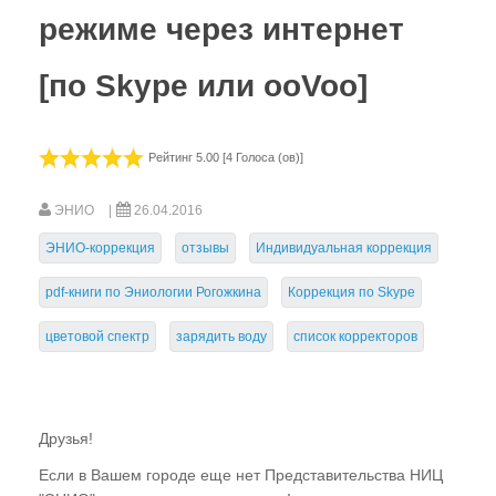
Цветовой спектр. Значение.
режиме через интернет
"Зарядка" воды
[по Skype или ooVoo]
После коррекции
Что нужно знать
Рейтинг 5.00 [4 Голоса (ов)]
Корректоры НИЦ "ЭНИО"
Пять основных ошибок человека
ЭНИО
26.04.2016
ЭНИО-коррекция
отзывы
Индивидуальная коррекция
Энергетика человека.
pdf-книги по Эниологии Рогожкина
Коррекция по Skype
---- Гадание. Спиритизм. Магия.
цветовой спектр
зарядить воду
список корректоров
---- Сожаление об умерших
---- Обиды. Привязки. Стрессы.
---- Аборты. Выкидыши.
Друзья!
---- Сочувствие. Сожаление.
Если в Вашем городе еще нет Представительства НИЦ
Как исправить свои ошибки