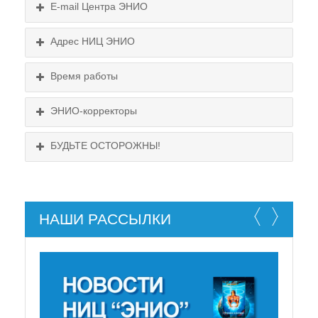
E-mail Центра ЭНИО
Подробнее...
Схема проезда
Адрес НИЦ ЭНИО
Выходные:
Схема проезда
понедельник, пятница
Время работы
Выходные:
понедельник, пятница
Схема проезда
ЭНИО-корректоры
БУДЬТЕ ОСТОРОЖНЫ!
НАШИ РАССЫЛКИ
НЕ СУЩЕСТВУЕТ!