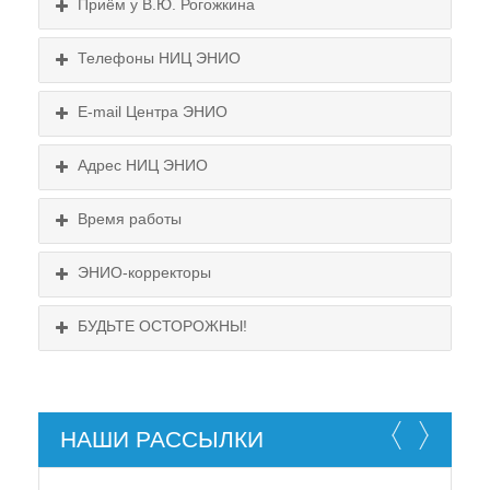
Приём у В.Ю. Рогожкина
Телефоны НИЦ ЭНИО
E-mail Центра ЭНИО
Подробнее...
Схема проезда
Адрес НИЦ ЭНИО
Выходные:
Схема проезда
понедельник, пятница
Время работы
Выходные:
понедельник, пятница
Схема проезда
ЭНИО-корректоры
БУДЬТЕ ОСТОРОЖНЫ!
НАШИ РАССЫЛКИ
НЕ СУЩЕСТВУЕТ!