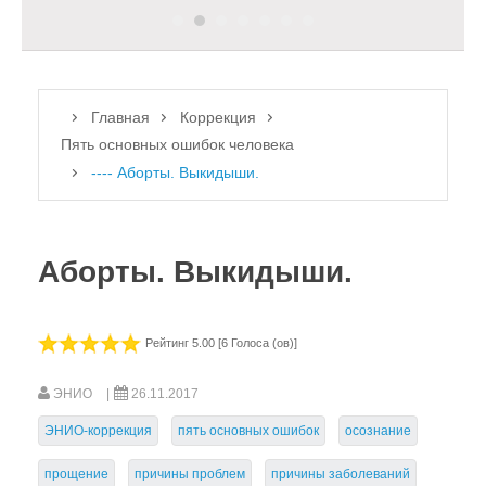
Цветовой спектр. Значение.
"Зарядка" воды
После коррекции
Главная
Коррекция
Что нужно знать
Пять основных ошибок человека
Корректоры НИЦ "ЭНИО"
---- Аборты. Выкидыши.
Пять основных ошибок человека
Энергетика человека.
Аборты. Выкидыши.
---- Гадание. Спиритизм. Магия.
---- Сожаление об умерших
Рейтинг 5.00 [6 Голоса (ов)]
---- Обиды. Привязки. Стрессы.
ЭНИО
26.11.2017
---- Аборты. Выкидыши.
ЭНИО-коррекция
пять основных ошибок
осознание
---- Сочувствие. Сожаление.
прощение
причины проблем
причины заболеваний
Как исправить свои ошибки