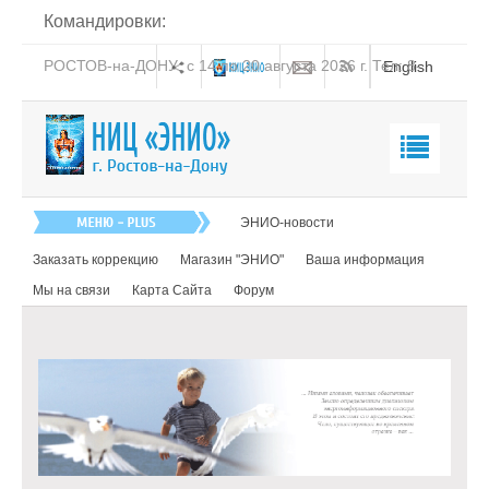
Командировки:
РОСТОВ-на-ДОНУ: с 14 по 20 августа 2026 г. Тел: 8-
English
938-151-44-21
Главная
ЭНИО-новости
О нас
Заказать коррекцию
Магазин "ЭНИО"
Ваша информация
Эниология
Мы на связи
Карта Сайта
Форум
Коррекция
Суть ЭНИО-коррекции
Как работает ЭНИО-коррекция
Как проходит коррекция