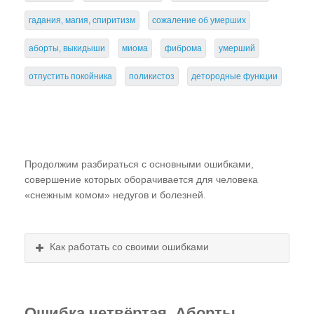
гадания, магия, спиритизм
сожаление об умерших
---- Осознание своих ошибок
---- Раскаяние и Прощение
аборты, выкидыши
миома
фиброма
умерший
отпустить покойника
поликистоз
детородные функции
Как пройти коррекцию
Общий сеанс коррекции
Индивидуальная коррекция
Очная коррекция в Ростове
Продолжим разбираться с основными ошибками,
совершение которых оборачивается для человека
Коррекция по Skype
«снежным комом» недугов и болезней.
Отзывы пациентов о коррекции
Заказать коррекцию по Skype
Как работать со своими ошибками
Книга
Обучение
Ошибка четвёртая. Аборты.