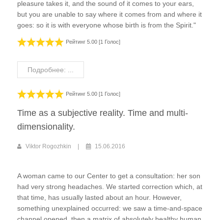
pleasure takes it, and the sound of it comes to your ears,
but you are unable to say where it comes from and where it
goes: so it is with everyone whose birth is from the Spirit."
Рейтинг 5.00 [1 Голос]
Подробнее: ...
Рейтинг 5.00 [1 Голос]
Time as a subjective reality. Time and multi-
dimensionality.
Viktor Rogozhkin
15.06.2016
A woman came to our Center to get a consultation: her son
had very strong headaches. We started correction which, at
that time, has usually lasted about an hour. However,
something unexplained occurred: we saw a time-and-space
channel opened, then a matrix of absolutely healthy human