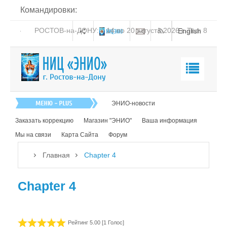
Командировки:
РОСТОВ-на-ДОНУ: с 14 по 20 августа 2026 г. Тел: 8-
English
938-151-44-21
Главная
ЭНИО-новости
О нас
Заказать коррекцию
Магазин "ЭНИО"
Ваша информация
Эниология
Мы на связи
Карта Сайта
Форум
Коррекция
Главная
Chapter 4
Книга
Chapter 4
Обучение
Студия "ПК"
Представители
Рейтинг 5.00 [1 Голос]