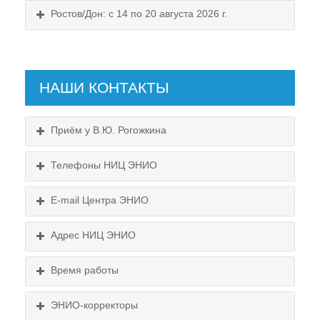
Ростов/Дон: с 14 по 20 августа 2026 г.
НАШИ КОНТАКТЫ
Приём у В.Ю. Рогожкина
Телефоны НИЦ ЭНИО
E-mail Центра ЭНИО
Подробнее...
Схема проезда
Адрес НИЦ ЭНИО
Выходные:
Схема проезда
понедельник, пятница
Время работы
Выходные:
понедельник, пятница
Схема проезда
ЭНИО-корректоры