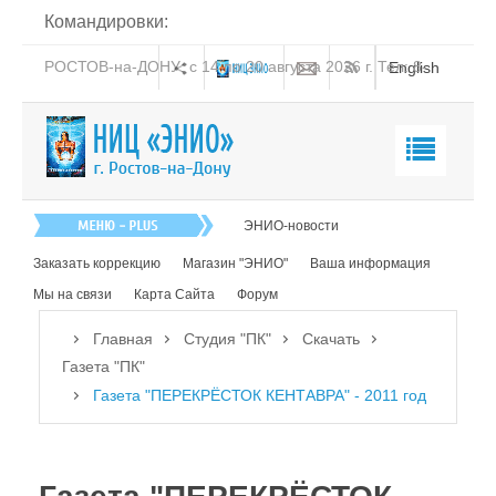
Командировки:
РОСТОВ-на-ДОНУ: с 14 по 20 августа 2026 г. Тел: 8-
English
938-151-44-21
Главная
ЭНИО-новости
О нас
Заказать коррекцию
Магазин "ЭНИО"
Ваша информация
Эниология
Мы на связи
Карта Сайта
Форум
Коррекция
Главная
Студия "ПК"
Скачать
Книга
Газета "ПК"
Газета "ПЕРЕКРЁСТОК КЕНТАВРА" - 2011 год
Обучение
Студия "ПК"
Посмотреть