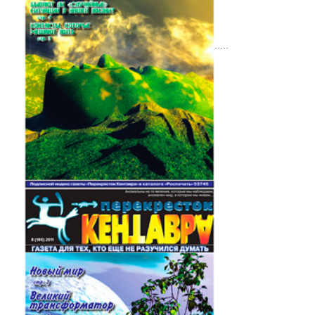
.....