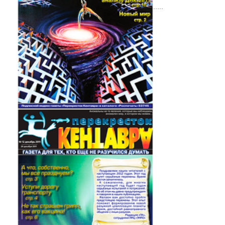
.....