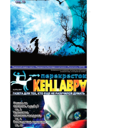
Газета "ПК"
...
Видео-записи НИЦ "ЭНИО"
Записи семинаров Рогожкина
Виктор Рогожкин. Коротко о важном
Запрещённые видео НИЦ "ЭНИО"
Советские учебники
Купить
Представители