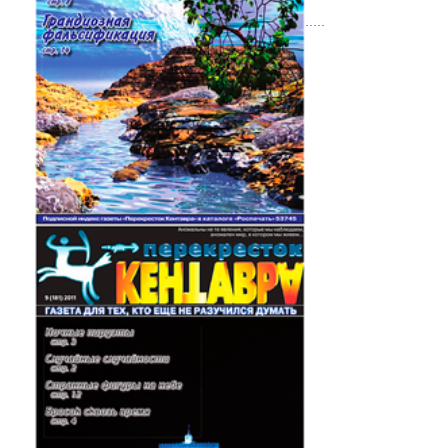
.....