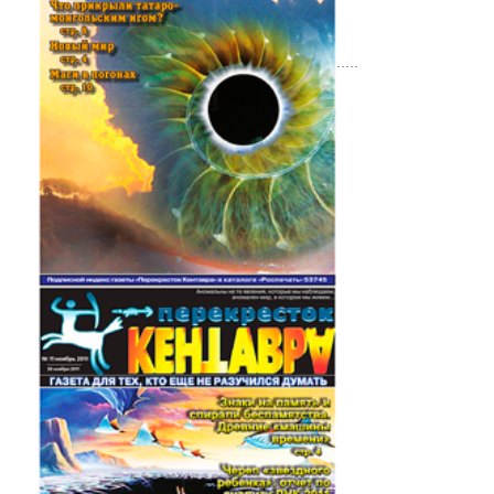
.....