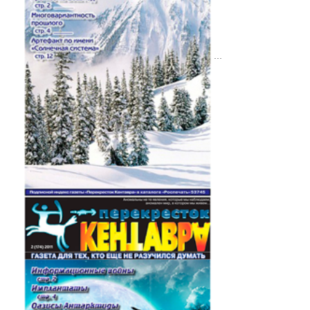
Случаи из практики
Нам пишут!
...
Территория Древних
Читаем "Эниологию"...
Это интересно
Новости Планеты ( ссылки )
Послушать
"Время перемен"
В. Рогожкин для СМИ
Скачать
Школа В. Рогожкина