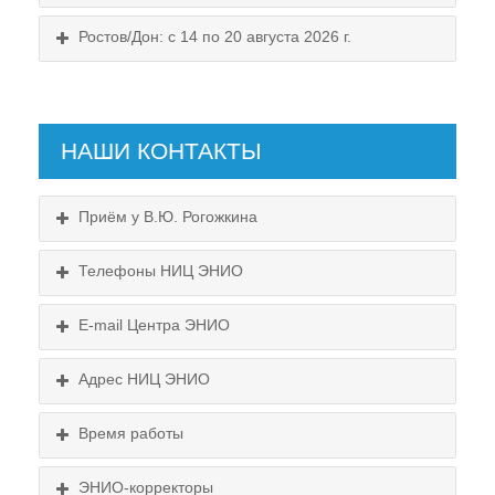
Ростов/Дон: с 14 по 20 августа 2026 г.
НАШИ КОНТАКТЫ
Приём у В.Ю. Рогожкина
Телефоны НИЦ ЭНИО
E-mail Центра ЭНИО
Подробнее...
Схема проезда
Адрес НИЦ ЭНИО
Выходные:
Схема проезда
понедельник, пятница
Время работы
Выходные:
понедельник, пятница
Схема проезда
ЭНИО-корректоры