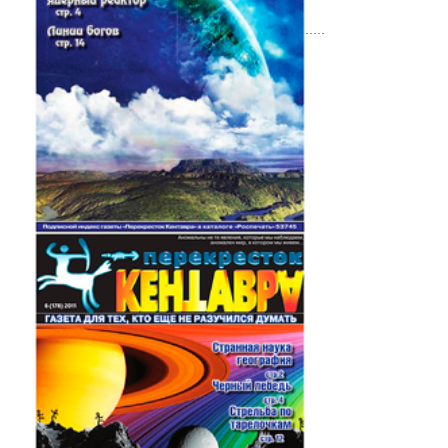
.....