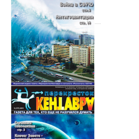
.....