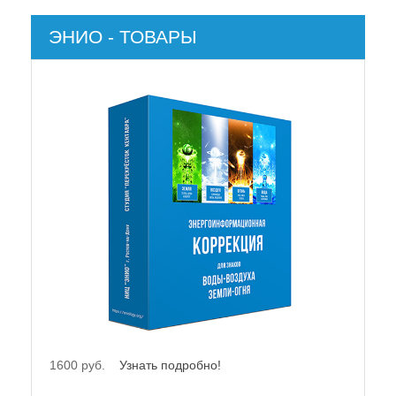
ЭНИО - ТОВАРЫ
руб.
Узнать подробно!
21500 руб.
Узнать под