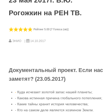
23 мая 2017г. В.Ю.
Видео-газета НИЦ «ЭНИО»
Рогожкин на РЕН ТВ.
Фильм Рогожкина
В. Рогожкин для СМИ
Рейтинг 5.00 [7 Голоса (ов)]
Школа В. Рогожкина
ЭНИО
14.10.2017
Рогожкин о коррекции
Семинары Рогожкина
Рогожкин: коротко о важном
Документальный проект. Если нас
Сеансы Общей Коррекции
заметят? (23.05.2017)
Видео-Архив НИЦ "ЭНИО"
Прочитать
-
Куда исчезает золотой запас нашей планеты;
- Какова истинная причина глобального потепления;
Статьи В.Ю. Рогожкина
- Какие тайны хранит история человечества;
- Кто на самом деле является хозяином Земли.
Статьи НИЦ "ЭНИО"