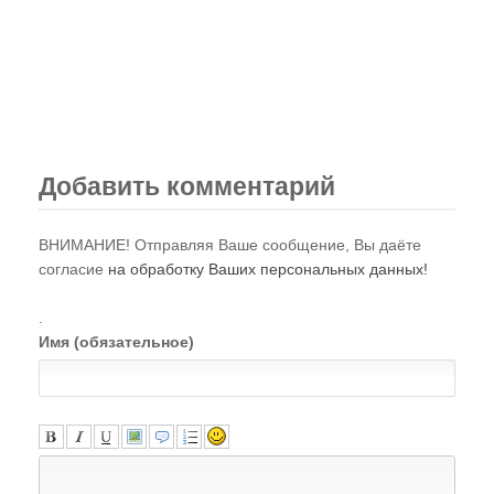
Газета "ПК"
Видео-записи НИЦ "ЭНИО"
Записи семинаров Рогожкина
Виктор Рогожкин. Коротко о важном
Добавить комментарий
Запрещённые видео НИЦ "ЭНИО"
ВНИМАНИЕ! Отправляя Ваше сообщение, Вы даёте
Советские учебники
согласие
на обработку Ваших персональных данных!
Купить
.
Имя (обязательное)
Представители