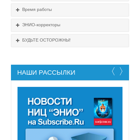
Схема проезда
понедельник, пятница
Время работы
Выходные:
понедельник, пятница
Схема проезда
ЭНИО-корректоры
БУДЬТЕ ОСТОРОЖНЫ!
НАШИ РАССЫЛКИ
НЕ СУЩЕСТВУЕТ!