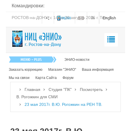
Командировки:
РОСТОВ-на-ДОНУ: с 14 по 20 августа 2026 г. Тел: 8-
English
938-151-44-21
Главная
ЭНИО-новости
О нас
Заказать коррекцию
Магазин "ЭНИО"
Ваша информация
Эниология
Мы на связи
Карта Сайта
Форум
Коррекция
Главная
Студия "ПК"
Посмотреть
Книга
В. Рогожкин для СМИ
23 мая 2017г. В.Ю. Рогожкин на РЕН ТВ.
Обучение
Студия "ПК"
Посмотреть