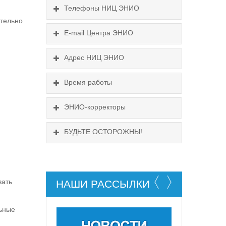
Телефоны НИЦ ЭНИО
ятельно
E-mail Центра ЭНИО
Схема проезда
Подробнее...
Выходные:
Адрес НИЦ ЭНИО
Схема проезда
понедельник, пятница
Время работы
Выходные:
понедельник, пятница
Схема проезда
ЭНИО-корректоры
БУДЬТЕ ОСТОРОЖНЫ!
вать
НАШИ РАССЫЛКИ
НЕ СУЩЕСТВУЕТ!
льные