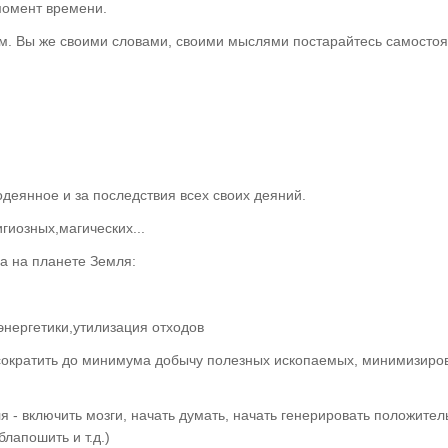
момент времени.
. Вы же своими словами, своими мыслями постарайтесь самосто
одеянное и за последствия всех своих деяний.
гиозных,магических...
 на планете Земля:
нергетики,утилизация отходов
 сократить до минимума добычу полезных ископаемых, минимизиро
- включить мозги, начать думать, начать генерировать положите
блапошить и т.д.)