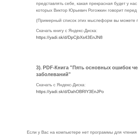
представлять себе, какая прекрасная будет у нас
которых Виктор Юрьевич Рогожкин говорит пере
(Примерный список этих мыслеформ вы можете п
Скачать книгу с Яндекс-Диска:
https://yadi.sk/d/DpCjbXs43EnJN8
3). PDF-Книга "Пять основных ошибок ч
заболеваний"
Скачать с Яндекс-Диска:
https://yadi.sk/d/DahOBRlY3EnJPo
Если у Вас на компьютере нет программы для чтения 