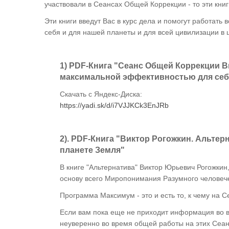
участвовали в Сеансах Общей Коррекции - то эти книг
Эти книги введут Вас в курс дела и помогут работа
себя и для нашей планеты и для всей цивилизации в 
1) PDF-Книга "Сеанс Общей Коррекции Ви
максимальной эффективностью для себя
Скачать с Яндекс-Диска:
https://yadi.sk/d/i7VJJKCk3EnJRb
2). PDF-Книга "Виктор Рогожкин. Альтер
планете Земля"
В книге "Альтернатива" Виктор Юрьевич Рогожкин
основу всего Миропонимания Разумного человеч
Программа Максимум - это и есть то, к чему на
Если вам пока еще не приходит информация во 
неуверенно во время общей работы на этих Сеан