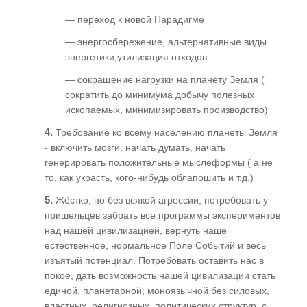
— переход к новой Парадигме
— энергосбережение, альтернативные виды
энергетики,утилизация отходов
— сокращение нагрузки на планету Земля (
сократить до минимума добычу полезных
ископаемых, минимизировать производство)
4.
Требование ко всему населению планеты Земля
- включить мозги, начать думать, начать
генерировать положительные мыслеформы ( а не
то, как украсть, кого-нибудь облапошить и т.д.)
5.
Жёстко, но без всякой агрессии, потребовать у
пришельцев забрать все программы экспериментов
над нашей цивилизацией, вернуть наше
естественное, нормальное Поле Событий и весь
изъятый потенциал. Потребовать оставить нас в
покое, дать возможность нашей цивилизации стать
единой, планетарной, моноязычной без силовых,
властных, религиозных, политических структур, с