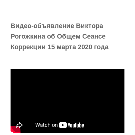
Случаи из практики
Нам пишут!
Видео-объявление Виктора
Территория Древних
Рогожкина об Общем Сеансе
Коррекции 15 марта 2020 года
Читаем "Эниологию"...
Это интересно
Новости Планеты ( ссылки )
Послушать
"Время перемен"
В. Рогожкин для СМИ
Скачать
Школа В. Рогожкина