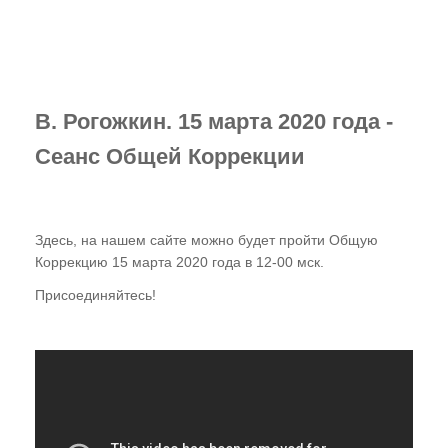
Газета "ПК"
Видео-записи НИЦ "ЭНИО"
Записи семинаров Рогожкина
В. Рогожкин. 15 марта 2020 года -
Виктор Рогожкин. Коротко о важном
Сеанс Общей Коррекции
Запрещённые видео НИЦ "ЭНИО"
Советские учебники
Здесь, на нашем сайте можно будет пройти Общую
Коррекцию 15 марта 2020 года в 12-00 мск.
Купить
Присоединяйтесь!
Представители