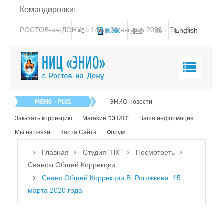
Командировки:
РОСТОВ-на-ДОНУ: с 14 по 20 августа 2026 г. Тел: 8-
English
938-151-44-21
Главная
ЭНИО-новости
О нас
Заказать коррекцию
Магазин "ЭНИО"
Ваша информация
Эниология
Мы на связи
Карта Сайта
Форум
Коррекция
Главная
Студия "ПК"
Посмотреть
Книга
Сеансы Общей Коррекции
Сеанс Общей Коррекции В. Рогожкина. 15
Обучение
марта 2020 года
Студия "ПК"
Посмотреть