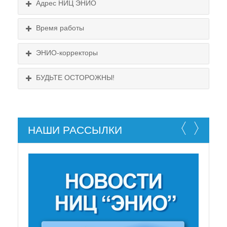
Адрес НИЦ ЭНИО
Выходные:
Схема проезда
понедельник, пятница
Время работы
Выходные:
понедельник, пятница
Схема проезда
ЭНИО-корректоры
БУДЬТЕ ОСТОРОЖНЫ!
НАШИ РАССЫЛКИ
НЕ СУЩЕСТВУЕТ!