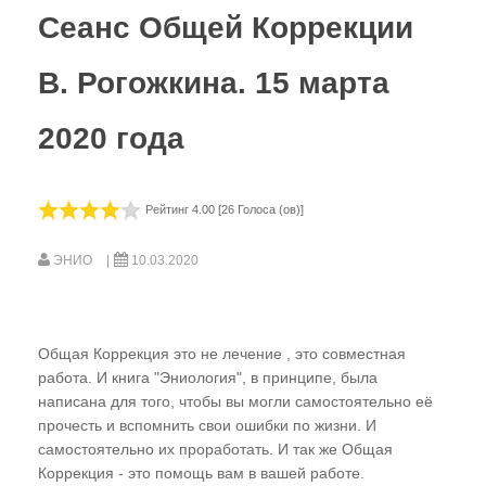
Сеанс Общей Коррекции
Видео-газета НИЦ «ЭНИО»
В. Рогожкина. 15 марта
Фильм Рогожкина
В. Рогожкин для СМИ
2020 года
Школа В. Рогожкина
Рогожкин о коррекции
Рейтинг 4.00 [26 Голоса (ов)]
Семинары Рогожкина
ЭНИО
10.03.2020
Рогожкин: коротко о важном
Сеансы Общей Коррекции
Видео-Архив НИЦ "ЭНИО"
Общая Коррекция это не лечение , это совместная
работа. И книга "Эниология", в принципе, была
Прочитать
написана для того, чтобы вы могли самостоятельно её
прочесть и вспомнить свои ошибки по жизни. И
Статьи В.Ю. Рогожкина
самостоятельно их проработать. И так же Общая
Коррекция - это помощь вам в вашей работе.
Статьи НИЦ "ЭНИО"