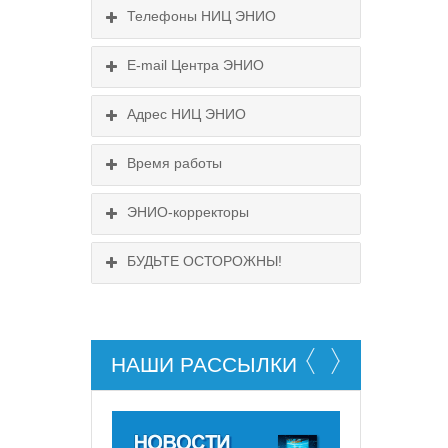
Телефоны НИЦ ЭНИО
E-mail Центра ЭНИО
Схема проезда
Подробнее...
Выходные:
Адрес НИЦ ЭНИО
Схема проезда
понедельник, пятница
Время работы
Выходные:
понедельник, пятница
Схема проезда
ЭНИО-корректоры
БУДЬТЕ ОСТОРОЖНЫ!
НАШИ РАССЫЛКИ
НЕ СУЩЕСТВУЕТ!