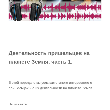
Случаи из практики
Нам пишут!
Территория Древних
Читаем "Эниологию"...
Это интересно
Деятельность пришельцев на
Новости Планеты ( ссылки )
планете Земля, часть 1.
Послушать
"Время перемен"
В этой передаче вы услышите много интересного о
В. Рогожкин для СМИ
пришельцах и о их деятельности на планете Земля.
Скачать
Вы узнаете:
Школа В. Рогожкина