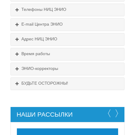
Телефоны НИЦ ЭНИО
E-mail Центра ЭНИО
Подробнее...
Схема проезда
Адрес НИЦ ЭНИО
Выходные:
Схема проезда
понедельник, пятница
Время работы
Выходные:
понедельник, пятница
Схема проезда
ЭНИО-корректоры
БУДЬТЕ ОСТОРОЖНЫ!
НАШИ РАССЫЛКИ
НЕ СУЩЕСТВУЕТ!