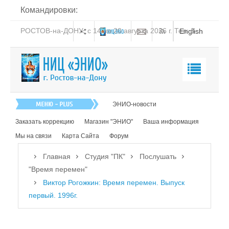
Командировки:
РОСТОВ-на-ДОНУ: с 14 по 20 августа 2026 г. Тел: 8-
English
938-151-44-21
Главная
ЭНИО-новости
О нас
Заказать коррекцию
Магазин "ЭНИО"
Ваша информация
Эниология
Мы на связи
Карта Сайта
Форум
Коррекция
Главная
Студия "ПК"
Послушать
Книга
"Время перемен"
Виктор Рогожкин: Время перемен. Выпуск
Обучение
первый. 1996г.
Студия "ПК"
Посмотреть