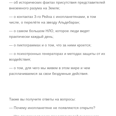
— об исторических фактах присутствия представителей
Газета "ПК"
внеземного разума на Земле;
— о контактах 3-го Рейха с инопланетянами, в том
Видео-записи НИЦ "ЭНИО"
числе, о перелёте на звезду Альдебаран;
Записи семинаров Рогожкина
— о самом большом НЛО, которое люди видят
практически каждый день;
Виктор Рогожкин. Коротко о важном
— о пиктограммах и о том, что за ними кроется;
Запрещённые видео НИЦ "ЭНИО"
— о психотронных генераторах и методах защиты от их
Советские учебники
воздействия;
— о том, для чего мы живем в этом мире и чем
Купить
расплачиваемся за свои бездумные действия.
Представители
Также вы получите ответы на вопросы:
— Почему инопланетяне не появляются открыто?