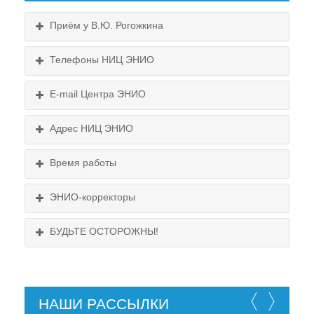
Приём у В.Ю. Рогожкина
Телефоны НИЦ ЭНИО
E-mail Центра ЭНИО
Подробнее...
Схема проезда
Адрес НИЦ ЭНИО
Выходные:
Схема проезда
понедельник, пятница
Время работы
Выходные:
понедельник, пятница
Схема проезда
ЭНИО-корректоры
БУДЬТЕ ОСТОРОЖНЫ!
НАШИ РАССЫЛКИ