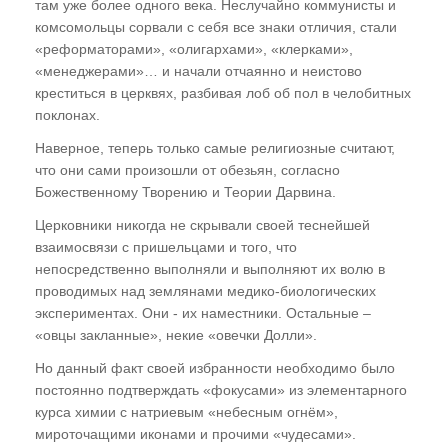
там уже более одного века. Неслучайно коммунисты и
комсомольцы сорвали с себя все знаки отличия, стали
Газета "ПК"
«реформаторами», «олигархами», «клерками»,
Видео-записи НИЦ "ЭНИО"
«менеджерами»… и начали отчаянно и неистово
креститься в церквях, разбивая лоб об пол в челобитных
Записи семинаров Рогожкина
поклонах.
Виктор Рогожкин. Коротко о важном
Наверное, теперь только самые религиозные считают,
что они сами произошли от обезьян, согласно
Запрещённые видео НИЦ "ЭНИО"
Божественному Творению и Теории Дарвина.
Советские учебники
Церковники никогда не скрывали своей теснейшей
взаимосвязи с пришельцами и того, что
непосредственно выполняли и выполняют их волю в
Купить
проводимых над землянами медико-биологических
экспериментах. Они - их наместники. Остальные –
Представители
«овцы закланные», некие «овечки Долли».
Но данный факт своей избранности необходимо было
постоянно подтверждать «фокусами» из элементарного
курса химии с натриевым «небесным огнём»,
мироточащими иконами и прочими «чудесами».