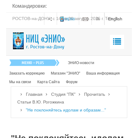
Командировки:
РОСТОВ-на-ДОНУ: с 14 по 20 августа 2026 г. Тел: 8-
English
938-151-44-21
Главная
ЭНИО-новости
О нас
Заказать коррекцию
Магазин "ЭНИО"
Ваша информация
Эниология
Мы на связи
Карта Сайта
Форум
Коррекция
Главная
Студия "ПК"
Прочитать
Книга
Статьи В.Ю. Рогожкина
"Не поклоняйтесь идолам и образам..."
Обучение
Студия "ПК"
Посмотреть