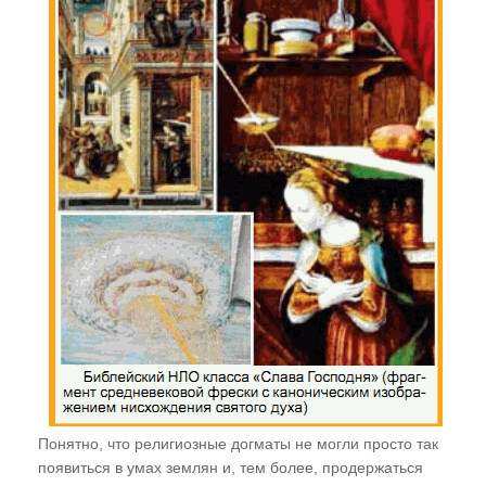
Случаи из практики
Нам пишут!
Территория Древних
Читаем "Эниологию"...
Это интересно
Новости Планеты ( ссылки )
Послушать
"Время перемен"
В. Рогожкин для СМИ
Скачать
Понятно, что религиозные догматы не могли просто так
появиться в умах землян и, тем более, продержаться
Школа В. Рогожкина