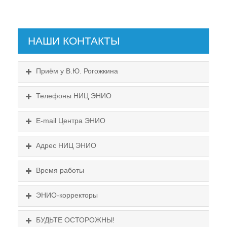
НАШИ КОНТАКТЫ
Приём у В.Ю. Рогожкина
Телефоны НИЦ ЭНИО
E-mail Центра ЭНИО
Подробнее...
Схема проезда
Адрес НИЦ ЭНИО
Выходные:
Схема проезда
понедельник, пятница
Время работы
Выходные:
понедельник, пятница
Схема проезда
ЭНИО-корректоры
БУДЬТЕ ОСТОРОЖНЫ!