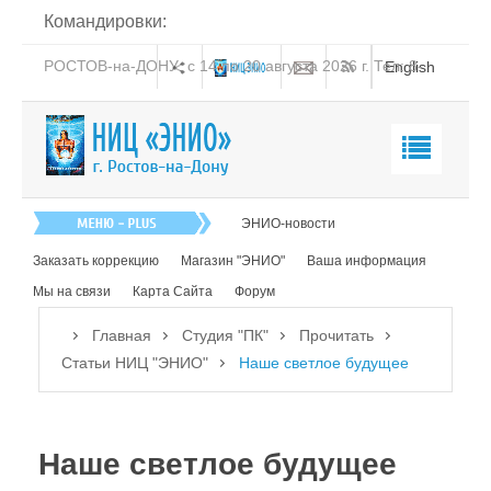
Командировки:
РОСТОВ-на-ДОНУ: с 14 по 20 августа 2026 г. Тел: 8-
English
938-151-44-21
Главная
ЭНИО-новости
О нас
Заказать коррекцию
Магазин "ЭНИО"
Ваша информация
Эниология
Мы на связи
Карта Сайта
Форум
Коррекция
Главная
Студия "ПК"
Прочитать
Книга
Статьи НИЦ "ЭНИО"
Наше светлое будущее
Обучение
Студия "ПК"
Наше светлое будущее
Посмотреть