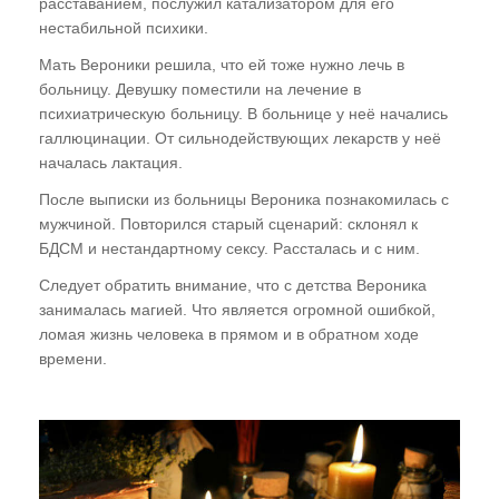
расставанием, послужил катализатором для его
нестабильной психики.
Случаи из практики
Мать Вероники решила, что ей тоже нужно лечь в
Нам пишут!
больницу. Девушку поместили на лечение в
психиатрическую больницу. В больнице у неё начались
Территория Древних
галлюцинации. От сильнодействующих лекарств у неё
началась лактация.
Читаем "Эниологию"...
После выписки из больницы Вероника познакомилась с
Это интересно
мужчиной. Повторился старый сценарий: склонял к
БДСМ и нестандартному сексу. Рассталась и с ним.
Новости Планеты ( ссылки )
Следует обратить внимание, что с детства Вероника
Послушать
занималась магией. Что является огромной ошибкой,
ломая жизнь человека в прямом и в обратном ходе
"Время перемен"
времени.
В. Рогожкин для СМИ
Скачать
Школа В. Рогожкина