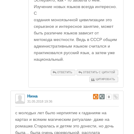
Эсперанто, как - то забыла о нем.
Изучение новых языков всегда интересно.
С
оздания моноязычной цивилизации это
серьезное и интересное занятие, может
быть различие языков зависит от
метокода местности. Ведь в СССР общим
административным языком считался и
практиковался русский язык, а затем уже
национальный.
ОТВЕТИТЬ
ОТВЕТИТЬ С ЦИТАТОЙ
ЦИТИРОВАТЬ
Нина
#
0
31.05.2018 19:36
с молодых лет было нерпиятие к гаданиям на
картах и всяким магическим ритуалам- даже на
ромашке.Старалась и детям это донести, но дочь
была... была очень своевольной, расплата