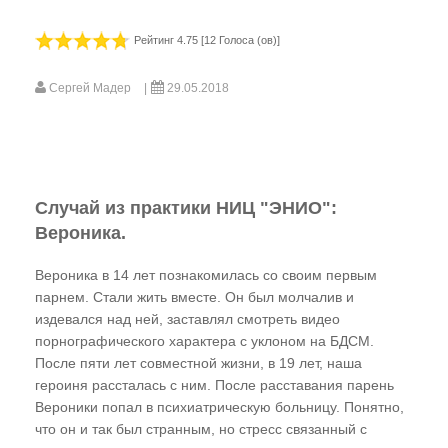
Видео-газета НИЦ «ЭНИО»
Рейтинг 4.75 [12 Голоса (ов)]
Фильм Рогожкина
Сергей Мадер
29.05.2018
В. Рогожкин для СМИ
Школа В. Рогожкина
Рогожкин о коррекции
Случай из практики НИЦ "ЭНИО":
Семинары Рогожкина
Вероника.
Рогожкин: коротко о важном
Вероника в 14 лет познакомилась со своим первым
Сеансы Общей Коррекции
парнем. Стали жить вместе. Он был молчалив и
издевался над ней, заставлял смотреть видео
Видео-Архив НИЦ "ЭНИО"
порнографического характера с уклоном на БДСМ.
После пяти лет совместной жизни, в 19 лет, наша
Прочитать
героиня рассталась с ним. После расставания парень
Вероники попал в психиатрическую больницу. Понятно,
Статьи В.Ю. Рогожкина
что он и так был странным, но стресс связанный с
Статьи НИЦ "ЭНИО"