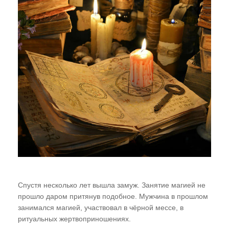
Газета "ПК"
Видео-записи НИЦ "ЭНИО"
Записи семинаров Рогожкина
Виктор Рогожкин. Коротко о важном
Запрещённые видео НИЦ "ЭНИО"
Советские учебники
Купить
Представители
Спустя несколько лет вышла замуж. Занятие магией не
прошло даром притянув подобное. Мужчина в прошлом
занимался магией, участвовал в чёрной мессе, в
ритуальных жертвоприношениях.