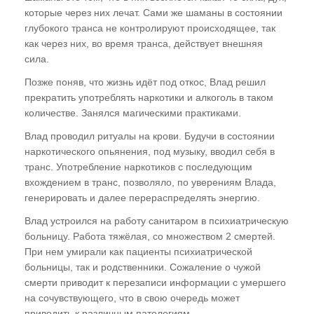
которые через них лечат. Сами же шаманы в состоянии
глубокого транса не контролируют происходящее, так
как через них, во время транса, действует внешняя
сила.
Позже поняв, что жизнь идёт под откос, Влад решил
прекратить употреблять наркотики и алкоголь в таком
количестве. Занялся магическими практиками.
Влад проводил ритуалы на крови. Будучи в состоянии
наркотического опьянения, под музыку, вводил себя в
транс. Употребление наркотиков с последующим
вхождением в транс, позволяло, по уверениям Влада,
генерировать и далее перераспределять энергию.
Влад устроился на работу санитаром в психиатрическую
больницу. Работа тяжёлая, со множеством 2 смертей.
При нем умирали как пациенты психиатрической
больницы, так и родственники. Сожаление о чужой
смерти приводит к перезаписи информации с умершего
на сочувствующего, что в свою очередь может
приводить к различным патологиям.