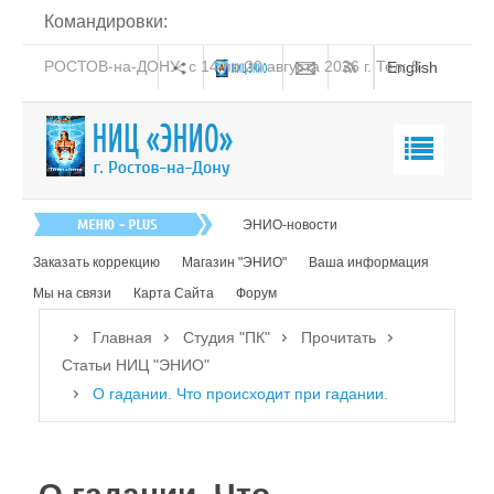
Командировки:
РОСТОВ-на-ДОНУ: с 14 по 20 августа 2026 г. Тел: 8-
English
938-151-44-21
Главная
ЭНИО-новости
О нас
Заказать коррекцию
Магазин "ЭНИО"
Ваша информация
Эниология
Мы на связи
Карта Сайта
Форум
Коррекция
Главная
Студия "ПК"
Прочитать
Книга
Статьи НИЦ "ЭНИО"
О гадании. Что происходит при гадании.
Обучение
Студия "ПК"
Посмотреть