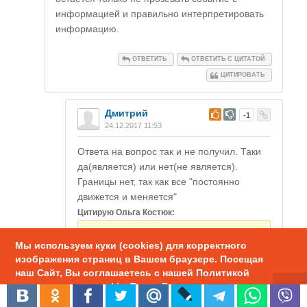
информацией и правильно интерпретировать
информацию.
ОТВЕТИТЬ
ОТВЕТИТЬ С ЦИТАТОЙ
ЦИТИРОВАТЬ
Дмитрий
#
-1
24.12.2017 11:53
Ответа на вопрос так и не получил. Таки
да(является) или нет(не является).
Границы нет, так как все "постоянно
движется и меняется"
Цитирую Ольга Костюк:
Мы используем куки (cookies) для корректного
Сотрудники НИЦ "ЭНИО" давно
изображения страниц в Вашем браузере. Посещая
отказались от маятников, рамок и
наш Сайт, Вы соглашаетесь с нашей Политикой
проч. инструментов.
использования cookie. Также Вы можете
настроить использование куки в браузере.