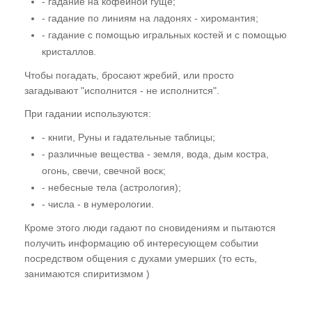
- гадание на кофейной гуще;
- гадание по линиям на ладонях - хиромантия;
- гадание с помощью игральных костей и с помощью
кристаллов.
Чтобы погадать, бросают жребий, или просто
загадывают "исполнится - не исполнится".
При гадании используются:
- книги, Руны и гадательные таблицы;
- различные вещества - земля, вода, дым костра,
огонь, свечи, свечной воск;
- небесные тела (астрология);
- числа - в нумерологии.
Кроме этого люди гадают по сновидениям и пытаются
получить информацию об интересующем событии
посредством общения с духами умерших (то есть,
занимаются спиритизмом )