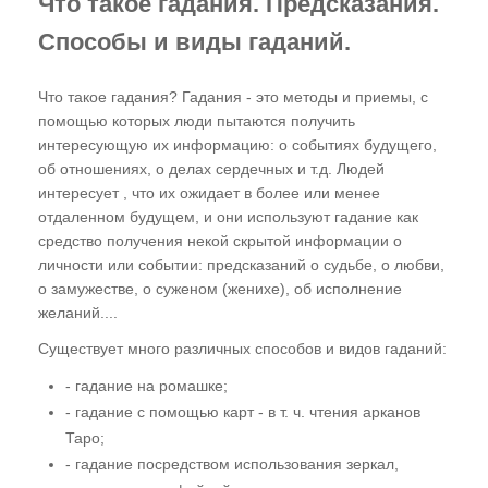
Что такое гадания. Предсказания.
Газета "ПК"
Способы и виды гаданий.
Видео-записи НИЦ "ЭНИО"
Что такое гадания? Гадания - это методы и приемы, с
Записи семинаров Рогожкина
помощью которых люди пытаются получить
интересующую их информацию: о событиях будущего,
Виктор Рогожкин. Коротко о важном
об отношениях, о делах сердечных и т.д. Людей
интересует , что их ожидает в более или менее
Запрещённые видео НИЦ "ЭНИО"
отдаленном будущем, и они используют гадание как
средство получения некой скрытой информации о
Советские учебники
личности или событии: предсказаний о судьбе, о любви,
о замужестве, о суженом (женихе), об исполнение
Купить
желаний....
Представители
Существует много различных способов и видов гаданий:
- гадание на ромашке;
- гадание с помощью карт - в т. ч. чтения арканов
Таро;
- гадание посредством использования зеркал,