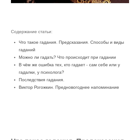
Случаи из практики
Нам пишут!
Содержание статьи:
Территория Древних
Что такое гадания. Предсказания. Способы и виды
Читаем "Эниологию"...
гаданий
Можно ли гадать? Что происходит при гадании
Это интересно
В чём же ошибка тех, кто гадает - сам себе или у
Новости Планеты ( ссылки )
гадалки, у психолога?
Последствия гадания.
Послушать
Виктор Рогожкин. Предновогоднее напоминание
"Время перемен"
В. Рогожкин для СМИ
Скачать
Школа В. Рогожкина