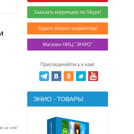
Заказать коррекцию по Skype!
Задать вопрос корректору!
и
Магазин НИЦ "ЭНИО"
Присоединяйтесь к нам!
ЭНИО - ТОВАРЫ
к из зла”