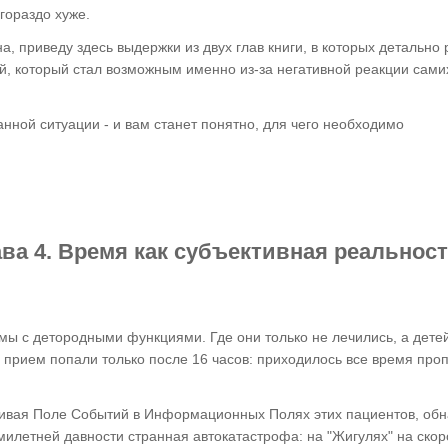
гораздо хуже.
а, приведу здесь выдержки из двух глав книги, в которых детально
й, который стал возможным именно из-за негативной реакции сами
анной ситуации - и вам станет понятно, для чего необходимо
ава 4. Время как субъективная реальност
ы с детородными функциями. Где они только не лечились, а детей
 прием попали только после 16 часов: приходилось все время проп
ривая Поле Событий в Информационных Полях этих пациентов, об
илетней давности странная автокатастрофа: на "Жигулях" на скор