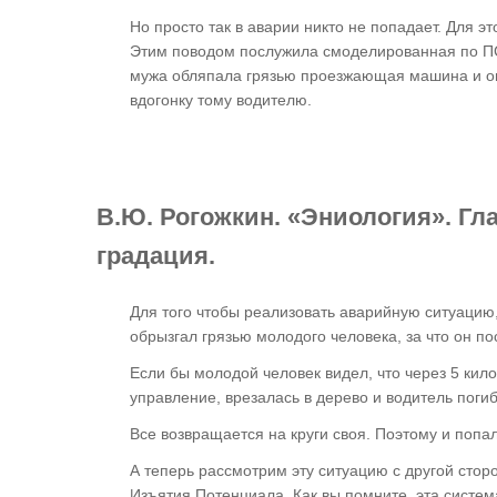
Но просто так в аварии никто не попадает. Для э
Этим поводом послужила смоделированная по ПС
мужа обляпала грязью проезжающая машина и о
вдогонку тому водителю.
В.Ю. Рогожкин. «Эниология». Гла
градация.
Для того чтобы реализовать аварийную ситуаци
обрызгал грязью молодого человека, за что он п
Если бы молодой человек видел, что через 5 кил
управление, врезалась в дерево и водитель погиб
Все возвращается на круги своя. Поэтому и попа
А теперь рассмотрим эту ситуацию с другой сто
Изъятия Потенциала. Как вы помните, эта систем