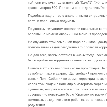
км/ч они влетели под встречный "КамАЗ". "Жигули
трассе метров 300. При этом они отделались "лег
Подобных пациентов с аналогичными ситуациями 
сесть и хорошенько подумать.
По данным ситуациям составили натальные карты
аспекты на момент аварии и на момент проведен
Не случайно этой семейной паре пришлось дожида
позволивший из дня сегодняшнего провести корре
Но для того, чтобы остаться в живых тогда, восем
были прийти на коррекцию именно в этот день и ч
Ничего в этой жизни случайно не происходит. Не 
семейная пара в аварию. Дальнейший просмотр 
связей Поля Событий во время коррекции позво
через этих людей в наш мир в материализацию 
сущность, которая многое могла понять и измени
совершенно невыгодно было "братьям по разуму"
помешать рождению этого ребенка, организовав
родителям.