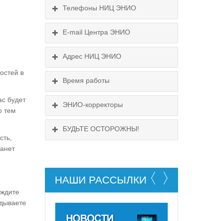
Телефоны НИЦ ЭНИО
E-mail Центра ЭНИО
Схема проезда
Подробнее...
Выходные:
Адрес НИЦ ЭНИО
Схема проезда
понедельник, пятница
остей в
Время работы
Выходные:
понедельник, пятница
ас будет
Схема проезда
ЭНИО-корректоры
о тем
БУДЬТЕ ОСТОРОЖНЫ!
сть,
танет
НАШИ РАССЫЛКИ
НЕ СУЩЕСТВУЕТ!
 ждите
адываете