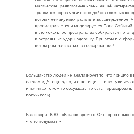
магические, религиозные кланы нашей четырехмер
транзитом через магическое действо земных кол
потом - неминуемая расплата за совершенное. Ч
просматривается и моделируется Поле Событий.
в это локальное пространство собираются потенци
и астральные удары вдогонку. При этом в Инфор
потом расплачиваться за совершенное!
Большинство людей не анализирует то, что пришло в г
следом идёт еще одна, и еще, еще …. и вот уже челов
и начинает с кем то обсуждать, то есть, тиражироват
получилось)
Как говорит В.Ю.: «В наше время стОит хорошенько по
что то подумать.»