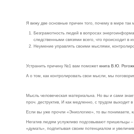
Я вижу две основные причин того, почему в мире так м
Безграмотность людей в вопросах энергоинформац
следственными связями всего, что происходит в и
Неумение управлять своими мыслями, контролиро
Устранить причину №1 вам поможет
книга В.Ю. Рого
А о том, как контролировать свои мысли, мы поговорим
Мысль человеческая материальна. Но вы и сами знает
проч. деструктив, И как медленно, с трудом выходит 
Если вы уже прочли «Эниологию», то вы понимаете, к
Негатив людям услужливо подсовывают пришельцы – но
«думать», подпитывая своим потенциалом и увеличив