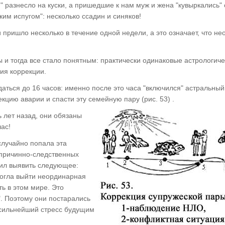
" разнесло на куски, а пришедшие к нам муж и жена "кувыркались"
ким испугом": несколько ссадин и синяков!
пришло несколько в течение одной недели, а это означает, что н
 и тогда все стало понятным: практически одинаковые астрологич
ия коррекции.
ться до 16 часов: именно после это часа "включился" астральный
кцию аварии и спасти эту семейную пару (рис. 53) .
ь лет назад, они обязаны
ас!
случайно попала эта
причинно-следственных
лил выявить следующее:
могла выйти неординарная
ть в этом мире. Это
. Поэтому они постарались
 сильнейший стресс будущим