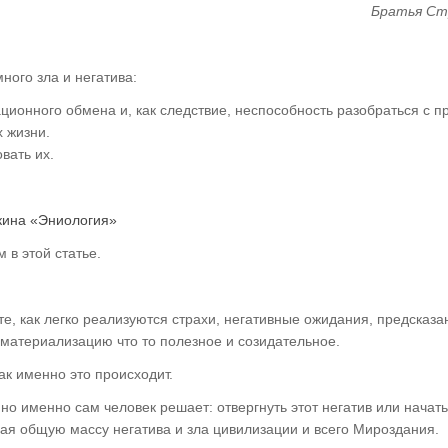
Братья Ст
ного зла и негатива:
ионного обмена и, как следствие, неспособность разобраться с п
х жизни.
вать их.
жкина «Эниология»
 в этой статье.
е, как легко реализуются страхи, негативные ожидания, предсказа
в материализацию что то полезное и созидательное.
ак именно это происходит.
 именно сам человек решает: отвергнуть этот негатив или начать
ая общую массу негатива и зла цивилизации и всего Мироздания.