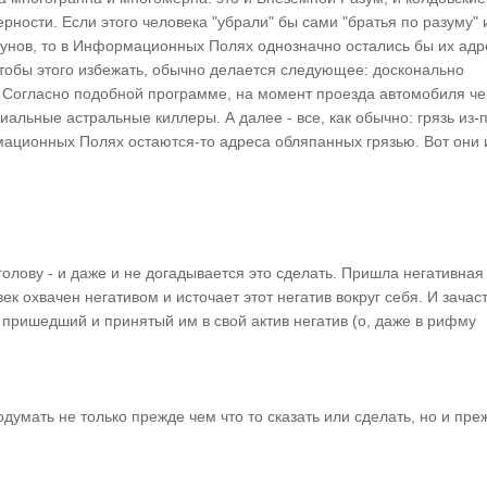
ности. Если этого человека "убрали" бы сами "братья по разуму" 
дунов, то в Информационных Полях однозначно остались бы их адр
тобы этого избежать, обычно делается следующее: досконально
 Согласно подобной программе, на момент проезда автомобиля че
альные астральные киллеры. А далее - все, как обычно: грязь из-
мационных Полях остаются-то адреса обляпанных грязью. Вот они 
олову - и даже и не догадывается это сделать. Пришла негативная
ек охвачен негативом и источает этот негатив вокруг себя. И зача
ь, пришедший и принятый им в свой актив негатив (о, даже в рифму
думать не только прежде чем что то сказать или сделать, но и пре