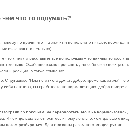
 чем что то подумать?
ы никому не причините – а значит и не получите никаких неожиданн
ших из-за вашего негатива)
е что к чему и расставите всё по полочкам – то данный вопрос у в
танет меньше. Особенно важно прояснить для себя свою позицию п
сли и реакции, а также сомнения.
 Стругацких: “Нам не из чего делать добро, кроме как из зла” То е
у себя негатива, вы сработаете на нормализацию: добра в мире с
 разобрали по полочкам, не переработали его и не нормализовали,
ова. И чем дольше вы относитесь к нему лояльно, чем дольше откл
ним потом разбираться. Да и с каждым разом негатив-деструктив