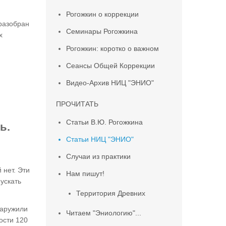
Рогожкин о коррекции
 разобран
Семинары Рогожкина
х
Рогожкин: коротко о важном
Сеансы Общей Коррекции
Видео-Архив НИЦ "ЭНИО"
ПРОЧИТАТЬ
Статьи В.Ю. Рогожкина
ь.
Статьи НИЦ "ЭНИО"
Случаи из практики
 нет. Эти
Нам пишут!
ускать
Территория Древних
наружили
Читаем "Эниологию"...
ости 120