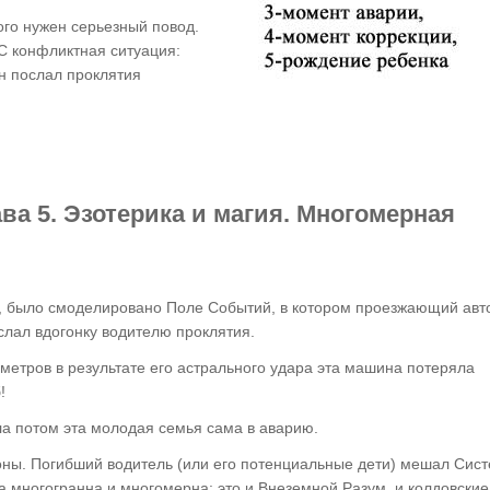
того нужен серьезный повод.
 конфликтная ситуация:
н послал проклятия
ва 5. Эзотерика и магия. Многомерная
ю, было смоделировано Поле Событий, в котором проезжающий ав
ослал вдогонку водителю проклятия.
ометров в результате его астрального удара эта машина потеряла
!
ла потом эта молодая семья сама в аварию.
роны. Погибший водитель (или его потенциальные дети) мешал Сис
а многогранна и многомерна: это и Внеземной Разум, и колдовские