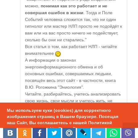
можно,
понимая как это работает и не
совершая ошибок в жизни
. Тогда и Поле
Событий человека сложится так, что ни один
гипнолог или мастер НЛП просто не подойдёт к
вам или на вас просто ничего не подействует,
сколько бы они ни старались."
Вся статья о том, как работает НЛП - читайте
внимательнее
А информации о законах
энергоинформационного обмена и об
основных ошибках, совершаемых людьми,
посвящён весь этот сайт - в частности, книга
В.Ю. Рогожкина "Эниология".
Читайте, разбирайтесь, учитесь анализировать
свою жизнь, свои мысли и учитесь жить, не
совершая ошибки. Инструкций - делай раз,
Мы используем куки (cookies) для корректного
делай два... - на сайте нет, ведь эниология
изображения страниц в Вашем браузере. Посещая
В.Ю. Рогожкина (как и весь этот сайт, и, в том
наш Сайт, Вы соглашаетесь с нашей Политикой
числе, данная статья) только для тех, кто еще
использования cookie. Также Вы можете
не разучился думать самостоятельно)
настроить использование куки в браузере.