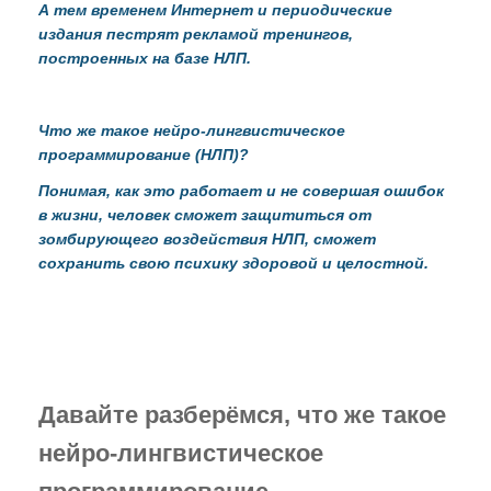
А тем временем Интернет и периодические
Газета "ПК"
издания пестрят рекламой тренингов,
построенных на базе НЛП.
Видео-записи НИЦ "ЭНИО"
Записи семинаров Рогожкина
Что же такое нейро-лингвистическое
программирование (НЛП)?
Виктор Рогожкин. Коротко о важном
Понимая, как это работает и не совершая ошибок
Запрещённые видео НИЦ "ЭНИО"
в жизни, человек сможет защититься от
зомбирующего воздействия НЛП, сможет
Советские учебники
сохранить свою психику здоровой и целостной.
Купить
Представители
Давайте разберёмся, что же такое
нейро-лингвистическое