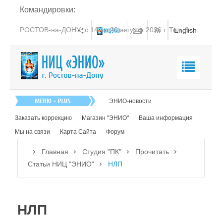
Командировки:
РОСТОВ-на-ДОНУ: с 14 по 20 августа 2026 г. Тел: 8-
English
938-151-44-21
Главная
ЭНИО-новости
О нас
Заказать коррекцию
Магазин "ЭНИО"
Ваша информация
Эниология
Мы на связи
Карта Сайта
Форум
Коррекция
Главная
Студия "ПК"
Прочитать
Книга
Статьи НИЦ "ЭНИО"
НЛП
Обучение
Студия "ПК"
НЛП
Посмотреть