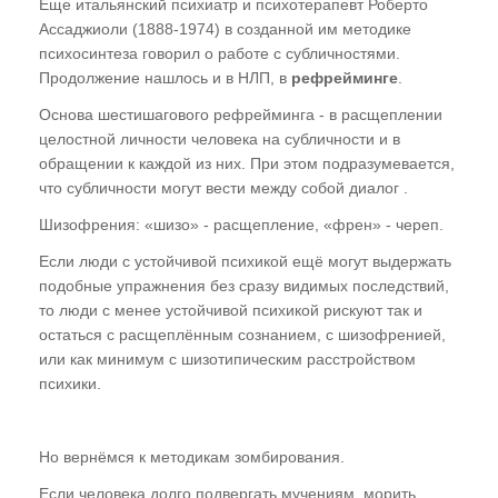
Еще итальянский психиатр и психотерапевт Роберто
Ассаджиоли (1888-1974) в созданной им методике
психосинтеза говорил о работе с субличностями.
Продолжение нашлось и в НЛП, в
рефрейминге
.
Основа шестишагового рефрейминга - в расщеплении
целостной личности человека на субличности и в
обращении к каждой из них. При этом подразумевается,
что субличности могут вести между собой диалог .
Шизофрения: «шизо» - расщепление, «френ» - череп.
Если люди с устойчивой психикой ещё могут выдержать
подобные упражнения без сразу видимых последствий,
то люди с менее устойчивой психикой рискуют так и
остаться с расщеплённым сознанием, с шизофренией,
или как минимум с шизотипическим расстройством
психики.
Но вернёмся к методикам зомбирования.
Если человека долго подвергать мучениям, морить