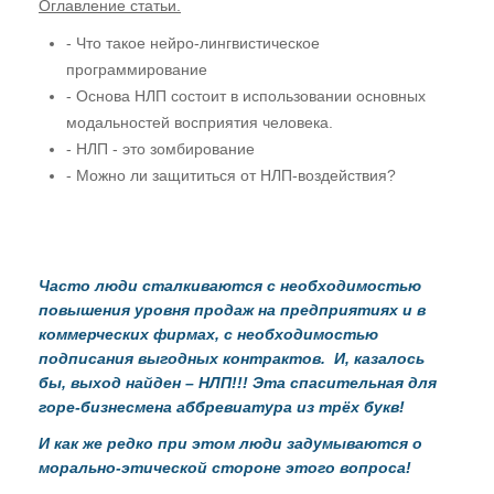
Оглавление статьи.
Случаи из практики
- Что такое нейро-лингвистическое
программирование
Нам пишут!
- Основа НЛП состоит в использовании основных
модальностей восприятия человека.
Территория Древних
- НЛП - это зомбирование
Читаем "Эниологию"...
- Можно ли защититься от НЛП-воздействия?
Это интересно
Новости Планеты ( ссылки )
Часто люди сталкиваются с необходимостью
Послушать
повышения уровня продаж на предприятиях и в
коммерческих фирмах, с необходимостью
"Время перемен"
подписания выгодных контрактов. И, казалось
бы, выход найден – НЛП!!! Эта спасительная для
В. Рогожкин для СМИ
горе-бизнесмена аббревиатура из трёх букв!
Скачать
И как же редко при этом люди задумываются о
морально-этической стороне этого вопроса!
Школа В. Рогожкина