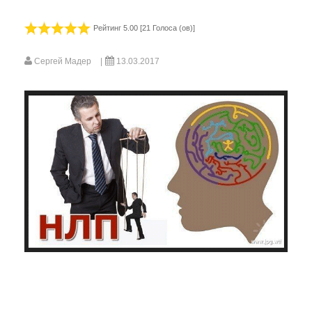
Видео-газета НИЦ «ЭНИО»
Рейтинг 5.00 [21 Голоса (ов)]
Фильм Рогожкина
Сергей Мадер
13.03.2017
В. Рогожкин для СМИ
Школа В. Рогожкина
Рогожкин о коррекции
Семинары Рогожкина
Рогожкин: коротко о важном
Сеансы Общей Коррекции
Видео-Архив НИЦ "ЭНИО"
Прочитать
Статьи В.Ю. Рогожкина
Статьи НИЦ "ЭНИО"