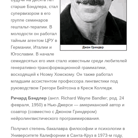
старше Бэндлера, стал
супервизором в его
группе семинаров
гештальт-терапии. В
молодости он работал
тайным агентом ЦРУ в
Германии, Италии и
Югославии. В начале
семидесятых его имя стало известным среди любителей
генеративно-трансформационной грамматики,
восходящей к Ноэму Хомскому. Он также работал
младшим ассистентом профессора лингвистики под
руководством Грегори Бейтсона в Кресж Колледж.
Ричард Бэндлер
(англ. Richard Wayne Bandler; род. 24
февраля, 1950) в Нью-Джерси — американский автор и
соавтор (совместно с Джоном Гриндером)
нейролингвистического программирования.
Получил степень бакалавра философии и психологии в
Университете Калифорнии в Санта-Круз в 1973-м году,