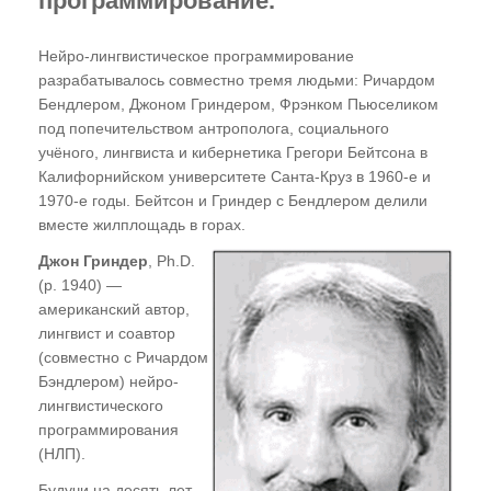
программирование.
Нейро-лингвистическое программирование
разрабатывалось совместно тремя людьми: Ричардом
Бендлером, Джоном Гриндером, Фрэнком Пьюселиком
под попечительством антрополога, социального
учёного, лингвиста и кибернетика Грегори Бейтсона в
Калифорнийском университете Санта-Круз в 1960-е и
1970-е годы. Бейтсон и Гриндер с Бендлером делили
вместе жилплощадь в горах.
Джон Гриндер
, Ph.D.
(р. 1940) —
американский автор,
лингвист и соавтор
(совместно с Ричардом
Бэндлером) нейро-
лингвистического
программирования
(НЛП).
Будучи на десять лет