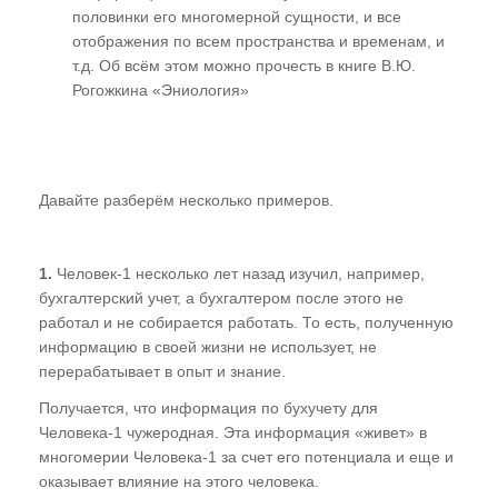
половинки его многомерной сущности, и все
Случаи из практики
отображения по всем пространства и временам, и
т.д. Об всём этом можно прочесть в книге В.Ю.
Нам пишут!
Рогожкина «Эниология»
Территория Древних
Читаем "Эниологию"...
Давайте разберём несколько примеров.
Это интересно
Новости Планеты ( ссылки )
1.
Человек-1 несколько лет назад изучил, например,
бухгалтерский учет, а бухгалтером после этого не
Послушать
работал и не собирается работать. То есть, полученную
информацию в своей жизни не использует, не
"Время перемен"
перерабатывает в опыт и знание.
В. Рогожкин для СМИ
Получается, что информация по бухучету для
Человека-1 чужеродная. Эта информация «живет» в
Скачать
многомерии Человека-1 за счет его потенциала и еще и
оказывает влияние на этого человека.
Школа В. Рогожкина