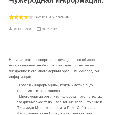
Чужеродная информация.
Видео-газета НИЦ «ЭНИО»
Рейтинг 4.33 [6 Голоса (ов)]
Фильм Рогожкина
В. Рогожкин для СМИ
Ольга Костюк
28.05.2016
Школа В. Рогожкина
Рогожкин о коррекции
Семинары Рогожкина
Нарушая законы энергоинформационного обмена, то
Рогожкин: коротко о важном
есть, совершая ошибки, человек даёт согласие на
внедрение в его многомерный организм чужеродной
Сеансы Общей Коррекции
информации.
Видео-Архив НИЦ "ЭНИО"
- Говоря «информация», будем иметь в виду
«энергия + информация».
Прочитать
- Многомерный организм человека – это не только
его физическое тело + все тонкие тела. Это еще и
Статьи В.Ю. Рогожкина
Пирамида Многомерности, и Поле Событий, и
Информационные Поля, и мужская-женская
Статьи НИЦ "ЭНИО"