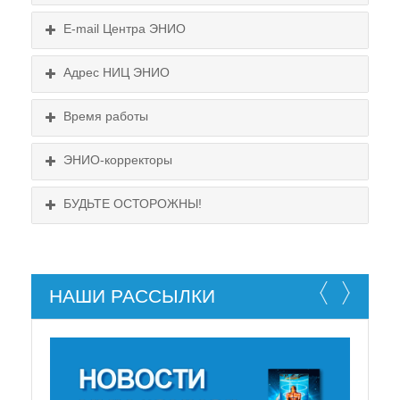
E-mail Центра ЭНИО
Подробнее...
Схема проезда
Адрес НИЦ ЭНИО
Выходные:
Схема проезда
понедельник, пятница
Время работы
Выходные:
понедельник, пятница
Схема проезда
ЭНИО-корректоры
БУДЬТЕ ОСТОРОЖНЫ!
НАШИ РАССЫЛКИ
НЕ СУЩЕСТВУЕТ!