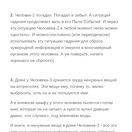
Газета "ПК"
2.
Человек-2 погадал. Погадал и забыл. А ситуация
Видео-записи НИЦ "ЭНИО"
гадания продолжает жить в его Поле Событий. И через
эту ситуацию Человека-2 в любой момент легко можно
Записи семинаров Рогожкина
«достать». И можно постоянно (или периодически)
использовать эту ситуацию гадания для сброса
Виктор Рогожкин. Коротко о важном
чужеродной информации и энергии в многомерный
Запрещённые видео НИЦ "ЭНИО"
организм этого человека. А уж поверьте, ничего
хорошего не сбросят))
Советские учебники
Купить
3.
Дома у Человека-3 хранится груда ненужных вещей
на антресолях. Эти вещи ему, почему то, жалко
Представители
выбросить, хоть он и не пользуется ими.
А в книжном шкафу у этого человека пылятся стопки
книг, которые он не читает, а просто купил давным-
давно, «по случаю», под влиянием моды.
И книги, и ненужные вещи в доме Человека-3 - всё это
для него чужеродная информация, которая забирает