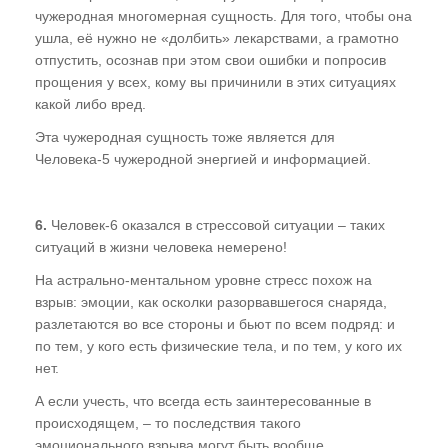
чужеродная многомерная сущность. Для того, чтобы она
ушла, её нужно не «долбить» лекарствами, а грамотно
отпустить, осознав при этом свои ошибки и попросив
прощения у всех, кому вы причинили в этих ситуациях
какой либо вред.
Эта чужеродная сущность тоже является для
Человека-5 чужеродной энергией и информацией.
6.
Человек-6 оказался в стрессовой ситуации – таких
ситуаций в жизни человека немерено!
На астрально-ментальном уровне стресс похож на
взрыв: эмоции, как осколки разорвавшегося снаряда,
разлетаются во все стороны и бьют по всем подряд: и
по тем, у кого есть физические тела, и по тем, у кого их
нет.
А если учесть, что всегда есть заинтересованные в
происходящем, – то последствия такого
эмоционального взрыва могут быть вообще