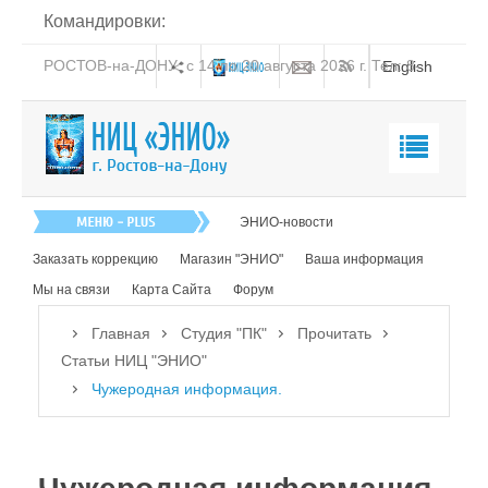
Командировки:
РОСТОВ-на-ДОНУ: с 14 по 20 августа 2026 г. Тел: 8-
English
938-151-44-21
Главная
ЭНИО-новости
О нас
Заказать коррекцию
Магазин "ЭНИО"
Ваша информация
Эниология
Мы на связи
Карта Сайта
Форум
Коррекция
Главная
Студия "ПК"
Прочитать
Книга
Статьи НИЦ "ЭНИО"
Чужеродная информация.
Обучение
Студия "ПК"
Посмотреть