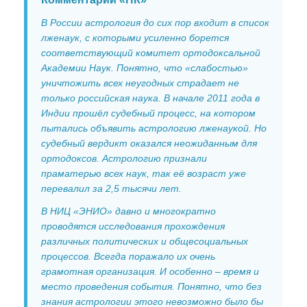
Газета "ПК"
В России астрология до сих пор входит в список
лженаук, с которыми усиленно борется
Видео-записи НИЦ "ЭНИО"
соответствующий комитет ортодоксальной
Академии Наук. Понятно, что «слабостью»
Записи семинаров Рогожкина
уничтожить всех неугодных страдает не
только российская наука. В начале 2011 года в
Виктор Рогожкин. Коротко о важном
Индии прошёл судебный процесс, на котором
Запрещённые видео НИЦ "ЭНИО"
пытались объявить астрологию лженаукой. Но
судебный вердикт оказался неожиданным для
Советские учебники
ортодоксов. Астрологию признали
праматерью всех наук, так её возраст уже
Купить
перевалил за 2,5 тысячи лет.
В НИЦ «ЭНИО» давно и многократно
Представители
проводятся исследования прохождения
различных политических и общесоциальных
процессов. Всегда поражало их очень
грамотная организация. И особенно – время и
место проведения события. Понятно, что без
знания астрологии этого невозможно было бы