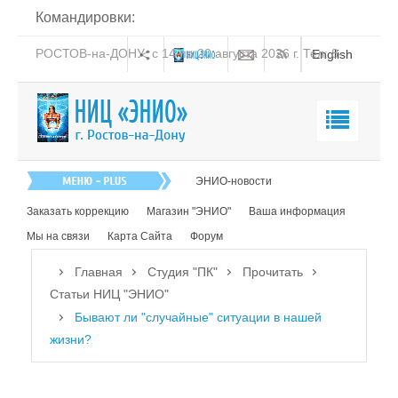
Командировки:
РОСТОВ-на-ДОНУ: с 14 по 20 августа 2026 г. Тел: 8-
English
938-151-44-21
Главная
ЭНИО-новости
О нас
Заказать коррекцию
Магазин "ЭНИО"
Ваша информация
Эниология
Мы на связи
Карта Сайта
Форум
Коррекция
Главная
Студия "ПК"
Прочитать
Книга
Статьи НИЦ "ЭНИО"
Бывают ли "случайные" ситуации в нашей
Обучение
жизни?
Студия "ПК"
Посмотреть