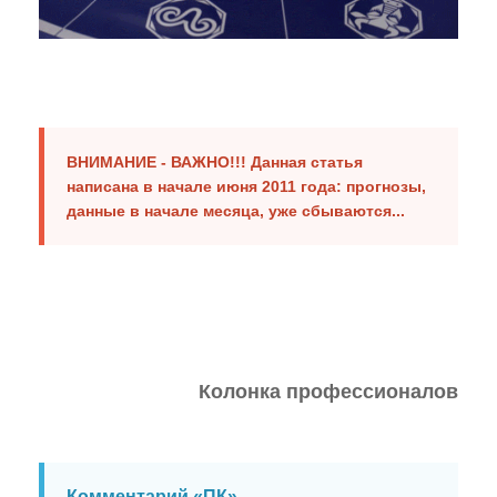
Случаи из практики
Нам пишут!
Территория Древних
ВНИМАНИЕ - ВАЖНО!!!
Данная статья
Читаем "Эниологию"...
написана в начале июня 2011 года: прогнозы,
данные в начале месяца, уже сбываются...
Это интересно
Новости Планеты ( ссылки )
Послушать
"Время перемен"
Колонка профессионалов
В. Рогожкин для СМИ
Скачать
Школа В. Рогожкина
Комментарий «ПК»