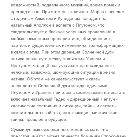
возможностей, подавленного мужчину, время помех и
преград извне. При этом ось годичного Марса в аспекте
с годичным Адметом и Купидоном попадает на
натальный Аполлон в аспекте с Плутоном, что
свидетельствует о блокаде успешных проявлений в
любых совместных предприятиях, объединениях,
партиях и существенных изменениях, трансформациях
в связи с этим. При этом дирекция Солнечной дуги
натива равна дуге между годичными Ураном и
Нептуном, что ещё раз указывает на неожиданные,
неясные, возможно, шокирующие ситуации в жизни
натива. Об этом же свидетельствует и связь
посредством Солнечной дуги между годичными
Плутоном и Ураном, при этом в космограмме натива это
включает натальный Гадес и дирекционный Нептун -
хаотические состояния и ситуации, тайны и секреты
сомнительного свойства, интоксикация, мистические
тайны, прошлое и будущее.
Суммируя вышеизложенное, можно сказать, что
предстоящий год может принести Доминику Стросс-Кану