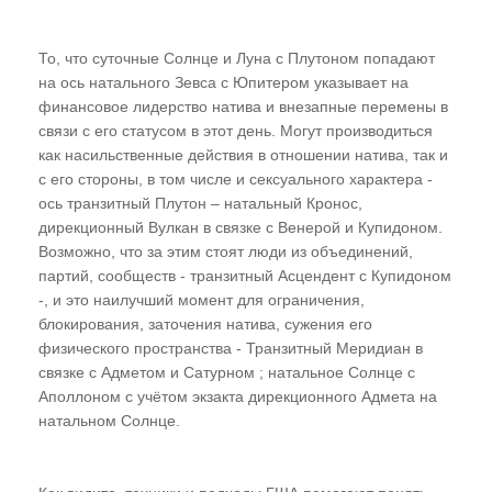
То, что суточные Солнце и Луна с Плутоном попадают
на ось натального Зевса с Юпитером указывает на
финансовое лидерство натива и внезапные перемены в
связи с его статусом в этот день. Могут производиться
как насильственные действия в отношении натива, так и
с его стороны, в том числе и сексуального характера -
ось транзитный Плутон – натальный Кронос,
дирекционный Вулкан в связке с Венерой и Купидоном.
Возможно, что за этим стоят люди из объединений,
партий, сообществ - транзитный Асцендент с Купидоном
-, и это наилучший момент для ограничения,
блокирования, заточения натива, сужения его
физического пространства - Транзитный Меридиан в
связке с Адметом и Сатурном ; натальное Солнце с
Аполлоном с учётом экзакта дирекционного Адмета на
натальном Солнце.