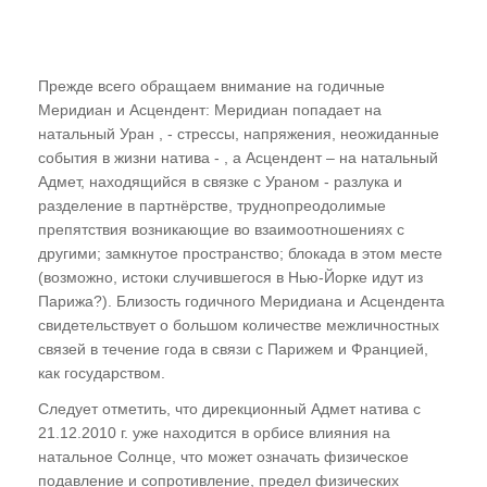
Прежде всего обращаем внимание на годичные
Меридиан и Асцендент: Меридиан попадает на
натальный Уран , - стрессы, напряжения, неожиданные
события в жизни натива - , а Асцендент – на натальный
Адмет, находящийся в связке с Ураном - разлука и
разделение в партнёрстве, труднопреодолимые
препятствия возникающие во взаимоотношениях с
другими; замкнутое пространство; блокада в этом месте
(возможно, истоки случившегося в Нью-Йорке идут из
Парижа?). Близость годичного Меридиана и Асцендента
свидетельствует о большом количестве межличностных
связей в течение года в связи с Парижем и Францией,
как государством.
Следует отметить, что дирекционный Адмет натива с
21.12.2010 г. уже находится в орбисе влияния на
натальное Солнце, что может означать физическое
подавление и сопротивление, предел физических