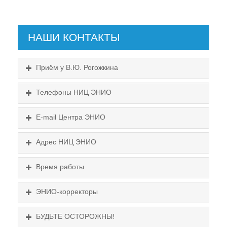
НАШИ КОНТАКТЫ
Приём у В.Ю. Рогожкина
Телефоны НИЦ ЭНИО
E-mail Центра ЭНИО
Подробнее...
Схема проезда
Адрес НИЦ ЭНИО
Выходные:
Схема проезда
понедельник, пятница
Время работы
Выходные:
понедельник, пятница
Схема проезда
ЭНИО-корректоры
БУДЬТЕ ОСТОРОЖНЫ!