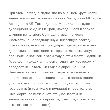
При этом наглядно видно, что во внешнем круге карты
меняются только угловые оси - ось Меридиана МС и ось
Асцендента AS. Так, годичный Меридиан попадает на
дирекционные Адмет и Уран, находящиеся в орбисе
влияния натального Солнца натива, что может
указывать на непредвиденную, внезапную блокаду и
ограничения, шокирующие удары судьбы, гибель или
депрессивное состояние, которые физически могут
произойти с нативом в этом году в этом месте. Годичный
Асцендент находится на оси с годичным Кроносом и
попадает на натальный Гадес с дирекционным
Нептуном натива, что может свидетельствовать о
неприятностях, приносящих печаль и непонимание,
уязвимость и слабость в связи с представителями
госструктур (в том числе и полиции) в пространстве
Нью-Йорка (возможно, что это указывает и на
заинтересованность в происшедшем представителей
высшего эшелона власти).