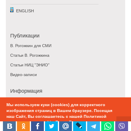
ENGLISH
Публикации
В. Рогожкин для СМИ
Статьи В. Рогожкина
Статьи НИЦ "ЭНИО"
Видео-записи
Информация
ЭНИО-новости
Мы используем куки (cookies) для корректного
Обучение
изображения страниц в Вашем браузере. Посещая
наш Сайт, Вы соглашаетесь с нашей Политикой
Сотрудничество
использования cookie. Также Вы можете
настроить использование куки в браузере.
Наши рассылки