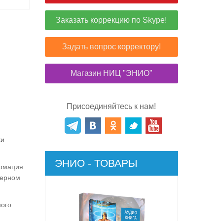
Заказать коррекцию по Skype!
Задать вопрос корректору!
Магазин НИЦ "ЭНИО"
Присоединяйтесь к нам!
ки
ЭНИО - ТОВАРЫ
ормация
мерном
ного