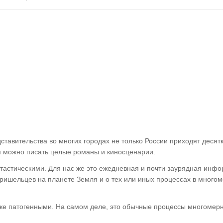
тавительства во многих городах не только России приходят десят
м можно писать целые романы и киносценарии.
нтастическими. Для нас же это ежедневная и почти заурядная инф
ришельцев на планете Земля и о тех или иных процессах в много
же патогенными. На самом деле, это обычные процессы многомер