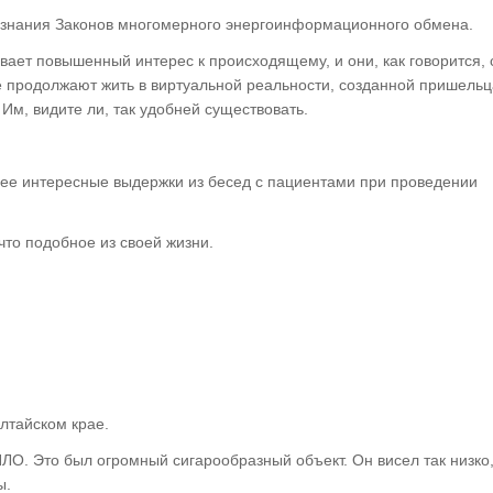
езнания Законов многомерного энергоинформационного обмена.
вает повышенный интерес к происходящему, и они, как говорится, 
же продолжают жить в виртуальной реальности, созданной пришель
Им, видите ли, так удобней существовать.
лее интересные выдержки из бесед с пациентами при проведении
что подобное из своей жизни.
Алтайском крае.
ЛО. Это был огромный сигарообразный объект. Он висел так низко,
ы.