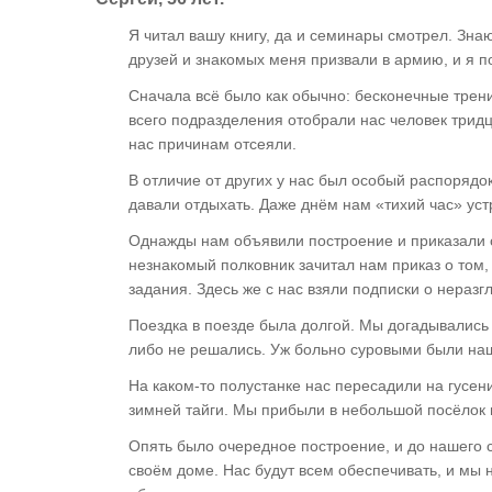
Я читал вашу книгу, да и семинары смотрел. Знаю
друзей и знакомых меня призвали в армию, и я п
Сначала всё было как обычно: бесконечные трен
всего подразделения отобрали нас человек тридц
нас причинам отсеяли.
В отличие от других у нас был особый распорядок
давали отдыхать. Даже днём нам «тихий час» ус
Однажды нам объявили построение и приказали с
незнакомый полковник зачитал нам приказ о том
задания. Здесь же с нас взяли подписки о неразг
Поездка в поезде была долгой. Мы догадывались о
либо не решались. Уж больно суровыми были н
На каком-то полустанке нас пересадили на гусен
зимней тайги. Мы прибыли в небольшой посёлок 
Опять было очередное построение, и до нашего 
своём доме. Нас будут всем обеспечивать, и мы 