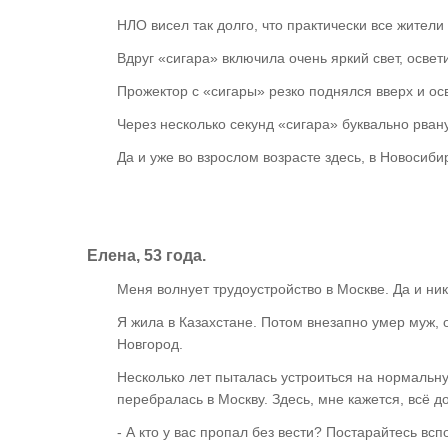
НЛО висел так долго, что практически все жители
Вдруг «сигара» включила очень яркий свет, освети
Прожектор с «сигары» резко поднялся вверх и осв
Через несколько секунд «сигара» буквально рван
Да и уже во взрослом возрасте здесь, в Новосиби
Елена, 53 года.
Меня волнует трудоустройство в Москве. Да и н
Я жила в Казахстане. Потом внезапно умер муж, 
Новгород.
Несколько лет пыталась устроиться на нормальную
перебралась в Москву. Здесь, мне кажется, всё д
- А кто у вас пропал без вести? Постарайтесь всп