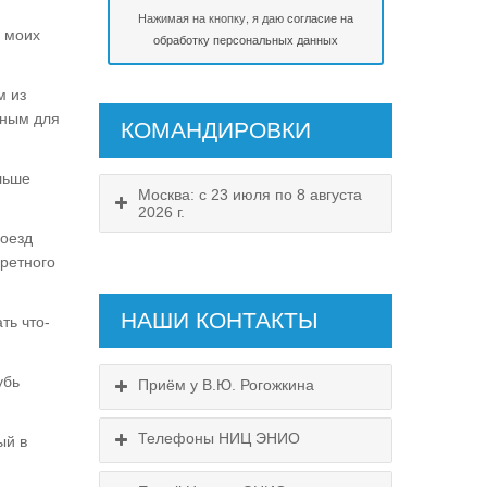
Нажимая на кнопку, я даю
согласие на
х моих
обработку персональных данных
м из
тным для
КОМАНДИРОВКИ
льше
Москва: с 23 июля по 8 августа
2026 г.
поезд
кретного
НАШИ КОНТАКТЫ
ть что-
убь
Приём у В.Ю. Рогожкина
Телефоны НИЦ ЭНИО
ый в