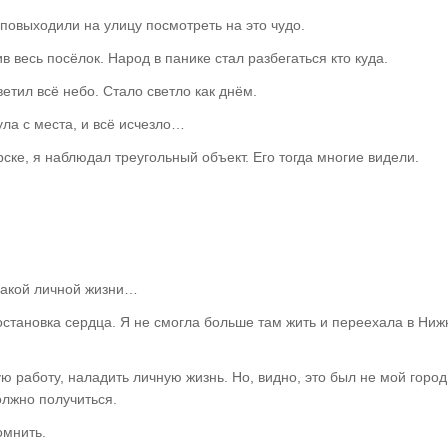
 повыходили на улицу посмотреть на это чудо.
в весь посёлок. Народ в панике стал разбегаться кто куда.
етил всё небо. Стало светло как днём.
ула с места, и всё исчезло…
рске, я наблюдал треугольный объект. Его тогда многие видели.
икакой личной жизни…
остановка сердца. Я не смогла больше там жить и переехала в Ниж
 работу, наладить личную жизнь. Но, видно, это был не мой город.
олжно получиться.
омнить.