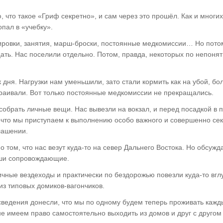
, что такое «Гриф секретно», и сам через это прошёл. Как и многи
опал в «учебку».
ировки, занятия, марш-броски, постоянные медкомиссии… Но пото
ать. Нас поселили отдельно. Потом, правда, некоторых по непоня
 дня. Нагрузки нам уменьшили, зато стали кормить как на убой, бо
траивали. Вот только постоянные медкомиссии не прекращались.
обрать личные вещи. Нас вывезли на вокзал, и перед посадкой в 
, что мы приступаем к выполнению особо важного и совершенно се
лашении.
 том, что нас везут куда-то на север Дальнего Востока. Но обсужда
аши сопровождающие.
ичные вездеходы и практически по бездорожью повезли куда-то вгл
из типовых домиков-вагончиков.
сведения донесли, что мы по одному будем теперь проживать кажд
не имеем право самостоятельно выходить из домов и друг с другом