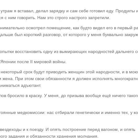
рам я вставал, делал зарядку и сам себе готовил еду. Продукты 
 с ним говорить. Нам это строго настрого запретили.
нимательно осмотрел помещение, как будто видел его в первый ра
альше был короткий разговор, от которого у меня буквально закру
попытки восстановить одну из вымирающих народностей дальнего с
Японии после II мировой войны.
 некоторый срок будут приводить женщин этой народности, и в мою
 и жена. При этом свои обязанности я должен исполнять многократн
аниматься адъютант.
слов бросило в краску. У меня, до призыва вообще ещё ничего таког
оянные медкомиссии: нас отбирали генетически и именно тех, у к
 вездеходы и к поезду. И опять построение перед вагоном, и опять
ого задания и обязанности хранения молчания.