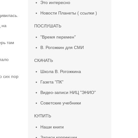
Это интересно
Новости Планеты ( ссылки )
дивилась.
д на
ПОСЛУШАТЬ
"Время перемен"
ерь там
В. Рогожкин для СМИ
опало
СКАЧАТЬ
Школа В. Рогожкина
о сих пор
Газета "ПК"
Видео-записи НИЦ "ЭНИО"
Советские учебники
КУПИТЬ
Наши книги
Записи коррекции