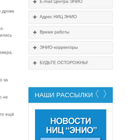
E-mail Центра ЭНИО
и дрова
Подробнее...
Адрес НИЦ ЭНИО
Схема проезда
з.
Время работы
Выходные:
жилась
понедельник, пятница
Схема проезда
ЭНИО-корректоры
евера.
БУДЬТЕ ОСТОРОЖНЫ!
о за
НАШИ РАССЫЛКИ
о не
НЕ СУЩЕСТВУЕТ!
ого ещё