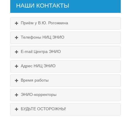
НАШИ КОНТАКТЫ
Приём у В.Ю. Рогожкина
Телефоны НИЦ ЭНИО
E-mail Центра ЭНИО
Подробнее...
Адрес НИЦ ЭНИО
Схема проезда
Время работы
Выходные:
понедельник, пятница
Схема проезда
ЭНИО-корректоры
БУДЬТЕ ОСТОРОЖНЫ!