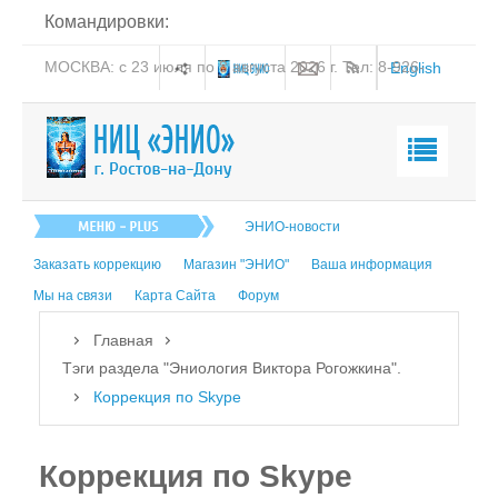
Командировки:
МОСКВА: с 23 июля по 8 августа 2026 г. Тел: 8-926-
English
206-19-58
Главная
ЭНИО-новости
О нас
Заказать коррекцию
Магазин "ЭНИО"
Ваша информация
Эниология
Мы на связи
Карта Сайта
Форум
Коррекция
Главная
Книга
Тэги раздела "Эниология Виктора Рогожкина".
Коррекция по Skype
Обучение
Студия "ПК"
Коррекция по Skype
Представители