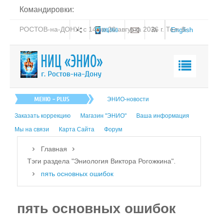
Командировки:
РОСТОВ-на-ДОНУ: с 14 по 20 августа 2026 г. Тел: 8-
English
938-151-44-21
Главная
ЭНИО-новости
О нас
Заказать коррекцию
Магазин "ЭНИО"
Ваша информация
Эниология
Мы на связи
Карта Сайта
Форум
Коррекция
Главная
Книга
Тэги раздела "Эниология Виктора Рогожкина".
пять основных ошибок
Обучение
Студия "ПК"
пять основных ошибок
Представители