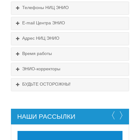
Телефоны НИЦ ЭНИО
E-mail Центра ЭНИО
Подробнее...
Схема проезда
Адрес НИЦ ЭНИО
Выходные:
Схема проезда
понедельник, пятница
Время работы
Выходные:
понедельник, пятница
Схема проезда
ЭНИО-корректоры
БУДЬТЕ ОСТОРОЖНЫ!
НАШИ РАССЫЛКИ
НЕ СУЩЕСТВУЕТ!