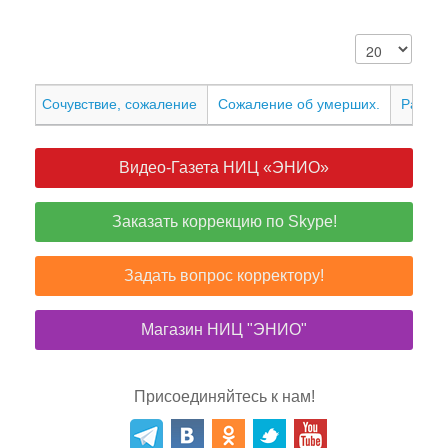
Сочувствие, сожаление
Сожаление об умерших.
Раская
Видео-Газета НИЦ «ЭНИО»
Заказать коррекцию по Skype!
Задать вопрос корректору!
Магазин НИЦ "ЭНИО"
Присоединяйтесь к нам!