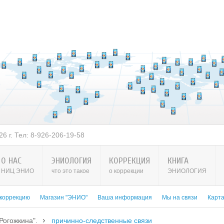
 2026 г. Тел: 8-938-151-44-21
О НАС
ЭНИОЛОГИЯ
КОРРЕКЦИЯ
КНИГА
НИЦ ЭНИО
что это такое
о коррекции
ЭНИОЛОГИЯ
 коррекцию
Магазин "ЭНИО"
Ваша информация
Мы на связи
Карт
Рогожкина".
причинно-следственные связи