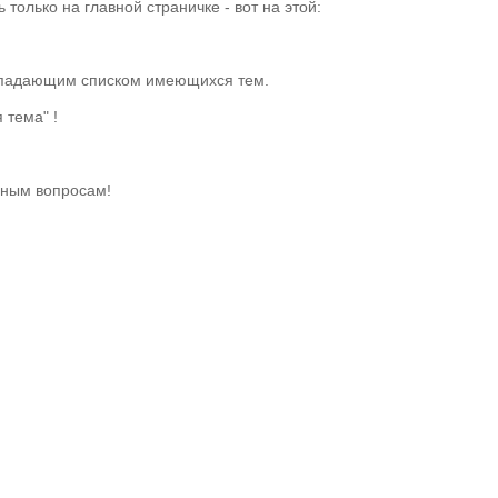
олько на главной страничке - вот на этой:
выпадающим списком имеющихся тем.
 тема" !
сным вопросам!