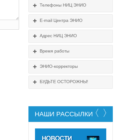
Телефоны НИЦ ЭНИО
E-mail Центра ЭНИО
Схема проезда
Подробнее...
Выходные:
Адрес НИЦ ЭНИО
Схема проезда
понедельник, пятница
Время работы
Выходные:
понедельник, пятница
Схема проезда
ЭНИО-корректоры
БУДЬТЕ ОСТОРОЖНЫ!
НАШИ РАССЫЛКИ
НЕ СУЩЕСТВУЕТ!