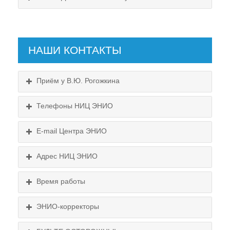
НАШИ КОНТАКТЫ
Приём у В.Ю. Рогожкина
Телефоны НИЦ ЭНИО
E-mail Центра ЭНИО
Подробнее...
Схема проезда
Адрес НИЦ ЭНИО
Выходные:
Схема проезда
понедельник, пятница
Время работы
Выходные:
понедельник, пятница
Схема проезда
ЭНИО-корректоры