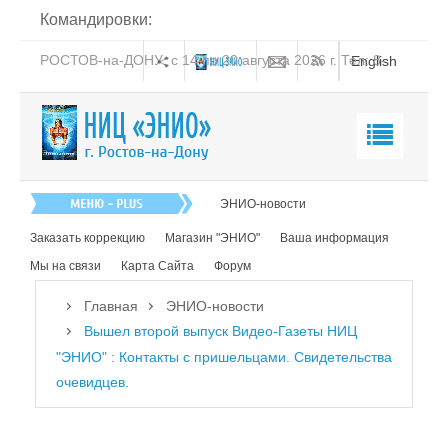
Командировки:
РОСТОВ-на-ДОНУ: с 14 по 20 августа 2026 г. Тел: 8-
English
938-151-44-21
Главная
ЭНИО-новости
О нас
Заказать коррекцию
Магазин "ЭНИО"
Ваша информация
Эниология
Мы на связи
Карта Сайта
Форум
Коррекция
Главная
ЭНИО-новости
Книга
Вышел второй выпуск Видео-Газеты НИЦ
"ЭНИО" : Контакты с пришельцами. Свидетельства
Обучение
очевидцев.
Студия "ПК"
Представители