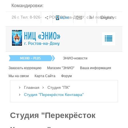
Командировки:
РОСТОВ-на-ДОНУ: с 14 по 20 августа 2026 г. Тел: 8-
English
938-151-44-21
Главная
ЭНИО-новости
О нас
Заказать коррекцию
Магазин "ЭНИО"
Ваша информация
Эниология
Мы на связи
Карта Сайта
Форум
Коррекция
Главная
Студия "ПК"
Книга
Студия "Перекрёсток Кентавра"
Обучение
Студия "Перекрёсток
Студия "ПК"
Посмотреть