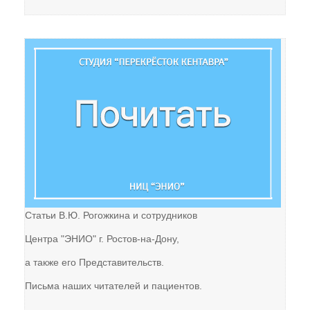
Газета "ПК"
Видео-записи НИЦ "ЭНИО"
Записи семинаров Рогожкина
Виктор Рогожкин. Коротко о важном
Запрещённые видео НИЦ "ЭНИО"
Советские учебники
Купить
Статьи В.Ю. Рогожкина и сотрудников
Представители
Центра "ЭНИО" г. Ростов-на-Дону,
а также его Представительств.
Письма наших читателей и пациентов.