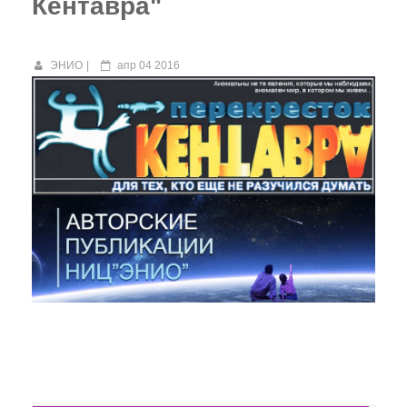
Кентавра"
Видео-газета НИЦ «ЭНИО»
ЭНИО
апр 04 2016
Фильм Рогожкина
В. Рогожкин для СМИ
Школа В. Рогожкина
Рогожкин о коррекции
Семинары Рогожкина
Рогожкин: коротко о важном
Сеансы Общей Коррекции
Видео-Архив НИЦ "ЭНИО"
Прочитать
Статьи В.Ю. Рогожкина
Статьи НИЦ "ЭНИО"