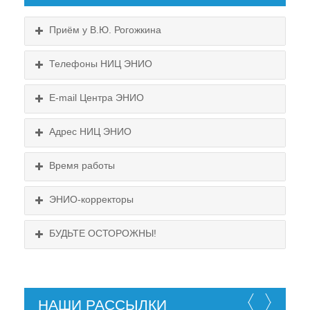
Приём у В.Ю. Рогожкина
Телефоны НИЦ ЭНИО
E-mail Центра ЭНИО
Подробнее...
Схема проезда
Адрес НИЦ ЭНИО
Выходные:
Схема проезда
понедельник, пятница
Время работы
Выходные:
понедельник, пятница
Схема проезда
ЭНИО-корректоры
БУДЬТЕ ОСТОРОЖНЫ!
НАШИ РАССЫЛКИ