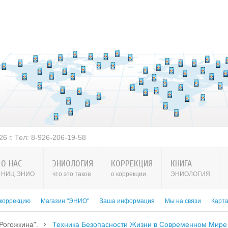
 Тел: 8-926-206-19-58
РОСТОВ-на-ДОНУ: с 14 по 2
О НАС
ЭНИОЛОГИЯ
КОРРЕКЦИЯ
КНИГА
НИЦ ЭНИО
что это такое
о коррекции
ЭНИОЛОГИЯ
 коррекцию
Магазин "ЭНИО"
Ваша информация
Мы на связи
Карт
Рогожкина".
Техника Безопасности Жизни в Современном Мире