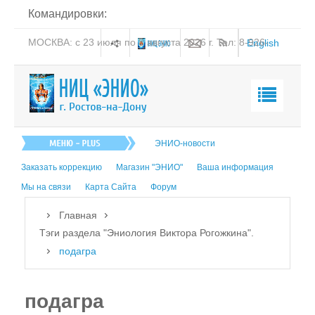
Командировки:
26-
МОСКВА: с 23 июля по 8 августа 2026 г. Тел: 8-926-
English
206-19-58
Главная
ЭНИО-новости
О нас
Заказать коррекцию
Магазин "ЭНИО"
Ваша информация
Эниология
Мы на связи
Карта Сайта
Форум
Коррекция
Главная
Книга
Тэги раздела "Эниология Виктора Рогожкина".
подагра
Обучение
Студия "ПК"
подагра
Представители