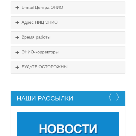
E-mail Центра ЭНИО
Подробнее...
Адрес НИЦ ЭНИО
Схема проезда
Время работы
Выходные:
понедельник, пятница
Схема проезда
ЭНИО-корректоры
БУДЬТЕ ОСТОРОЖНЫ!
НАШИ РАССЫЛКИ
НЕ СУЩЕСТВУЕТ!