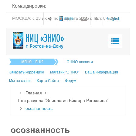
Командировки:
МОСКВА: с 23 июля по 8 августа 2026 г. Тел: 8-926-
English
206-19-58
Главная
ЭНИО-новости
О нас
Заказать коррекцию
Магазин "ЭНИО"
Ваша информация
Эниология
Мы на связи
Карта Сайта
Форум
Коррекция
Главная
Книга
Тэги раздела "Эниология Виктора Рогожкина".
осознанность
Обучение
Студия "ПК"
осознанность
Представители