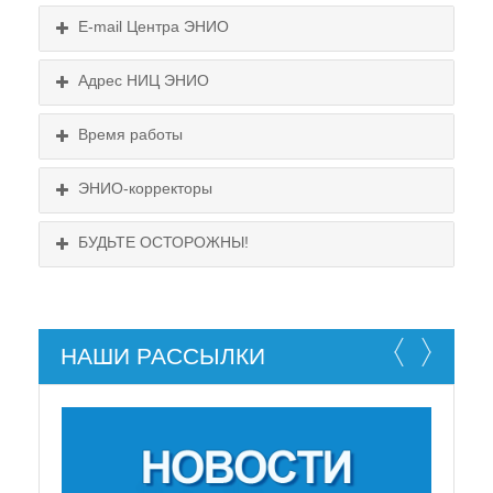
E-mail Центра ЭНИО
Подробнее...
Адрес НИЦ ЭНИО
Схема проезда
Время работы
Выходные:
понедельник, пятница
Схема проезда
ЭНИО-корректоры
БУДЬТЕ ОСТОРОЖНЫ!
НАШИ РАССЫЛКИ
НЕ СУЩЕСТВУЕТ!