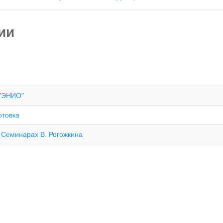
ии
 "ЭНИО"
отовка
х Семинарах В. Рогожкина