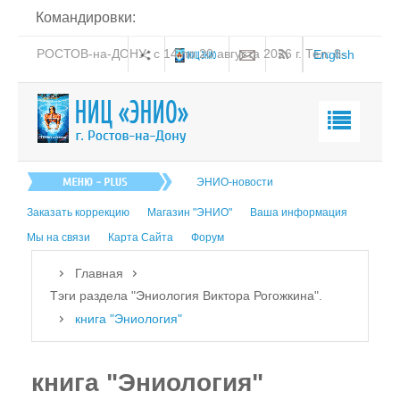
Командировки:
РОСТОВ-на-ДОНУ: с 14 по 20 августа 2026 г. Тел: 8-
English
938-151-44-21
Главная
ЭНИО-новости
О нас
Заказать коррекцию
Магазин "ЭНИО"
Ваша информация
Эниология
Мы на связи
Карта Сайта
Форум
Коррекция
Главная
Книга
Тэги раздела "Эниология Виктора Рогожкина".
книга "Эниология"
Обучение
Студия "ПК"
книга "Эниология"
Представители