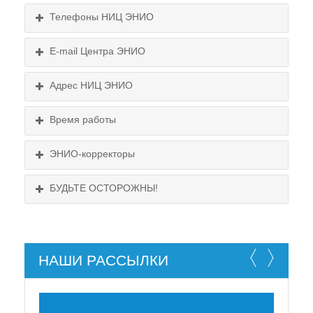
Телефоны НИЦ ЭНИО
E-mail Центра ЭНИО
Подробнее...
Схема проезда
Адрес НИЦ ЭНИО
Выходные:
Схема проезда
понедельник, пятница
Время работы
Выходные:
понедельник, пятница
Схема проезда
ЭНИО-корректоры
БУДЬТЕ ОСТОРОЖНЫ!
НАШИ РАССЫЛКИ
НЕ СУЩЕСТВУЕТ!