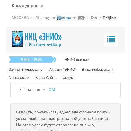
Командировки:
МОСКВА: с 23 июля по 8 августа 2026 г. Тел: 8-926-
English
206-19-58
Главная
ЭНИО-новости
О нас
Заказать коррекцию
Магазин "ЭНИО"
Ваша информация
Эниология
Мы на связи
Карта Сайта
Форум
Коррекция
Главная
СМ
Книга
Обучение
Введите, пожалуйста, адрес электронной почты,
Студия "ПК"
указанный в параметрах вашей учётной записи.
На этот адрес будет отправлено письмо,
Представители