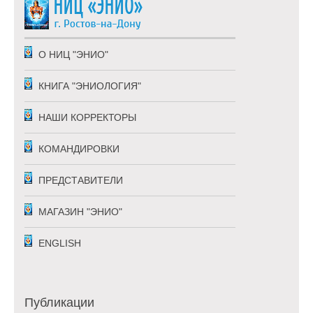
числе для направления им
Выходные:
уведомлений, запросов и
понедельник, пятница
информации, касающихся
О НИЦ "ЭНИО"
использования сайта, обработки
запросов и заявок Пользователей, для
КНИГА "ЭНИОЛОГИЯ"
отправки им по электронной почте
информационных, образовательных, а
также маркетинговых сообщений
НАШИ КОРРЕКТОРЫ
Оператора, относящихся к нашим
услугам;
КОМАНДИРОВКИ
-- улучшение качества сайта,
ПРЕДСТАВИТЕЛИ
клиентского сервиса и повышение
удобства его использования.
МАГАЗИН "ЭНИО"
Персональные данные Оператором не
распространяются и не передаются
ENGLISH
третьим лицам.
2.3. Для получения интернет рассылки с
обучающими и информационными
Публикации
материалами необходимо указать только