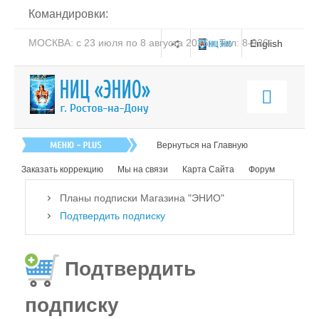
Командировки:
МОСКВА: с 23 июля по 8 августа 2026 г. Тел: 8-926-
English
206-19-58
Магазин "ЭНИО"
Вернуться на Главную
Наши товары
Заказать коррекцию
Мы на связи
Карта Сайта
Форум
Как заказать
Планы подписки Магазина "ЭНИО"
Оплата
Подтвердить подписку
Доставка
Справочник
Подтвердить
О компании
подписку