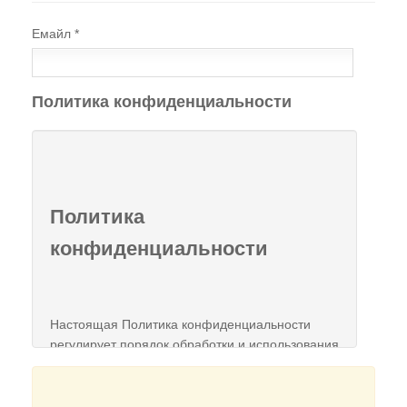
Емайл
*
Политика конфиденциальности
Политика
конфиденциальности
Настоящая Политика конфиденциальности
регулирует порядок обработки и использования
персональных данных физических лиц,
пользующихся Сайтом
eniolog.ru
НИЦ "ЭНИО" г.
Ростов-на-Дону. (далее — Оператор).