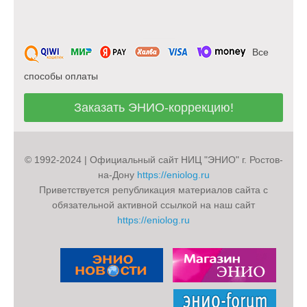
продажи или иной передачи бизнеса
(полностью или в части), при этом к
приобретателю переходят все
Все
обязательства по соблюдению
условий настоящей Политики.
способы оплаты
3.6. Оператор осуществляет смешанную
Заказать ЭНИО-коррекцию!
обработку персональных данных.
4. Права и обязанности
© 1992-2024 | Официальный сайт НИЦ "ЭНИО" г. Ростов-
Пользователя
на-Дону
https://eniolog.ru
Приветствуется републикация материалов сайта с
4.1. Пользователь обязуется не сообщать
обязательной активной ссылкой на наш сайт
третьим лицам логин и пароль,
https://eniolog.ru
используемые им для идентификации на
Сайте.
4.2. Пользователь обязуется соблюдать
должную осмотрительность при хранении
пароля, при его вводе.