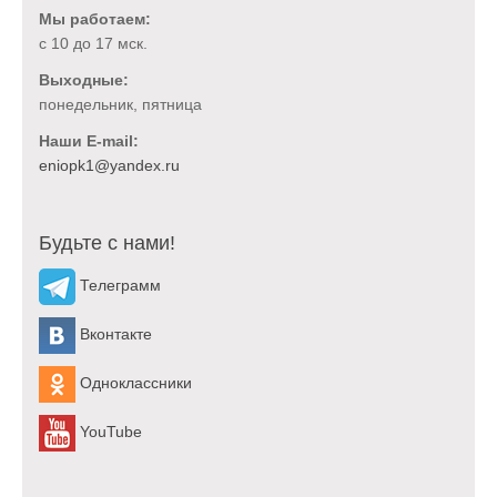
3.4.1 государственным органам, в том
Мы работаем:
числе органам дознания и следствия,
с 10 до 17 мск.
и органам местного самоуправления
Выходные:
по их мотивированному запросу;
понедельник, пятница
3.4.2 в иных случаях, прямо
Наши E-mail:
предусмотренных действующим
законодательством РФ.
3.5. Оператор имеет право передавать
персональные данные третьим лицам, не
Будьте с нами!
указанным в п. 3.4. настоящей Политики
конфиденциальности, в следующих
Телеграмм
случаях:
Вконтакте
3.5.1 Пользователь выразил свое
согласие на такие действия;
Одноклассники
3.5.2 передача необходима в рамках
использования Пользователем Сайта
YouTube
или оказания Услуг Пользователю;
3.5.3 передача происходит в рамках