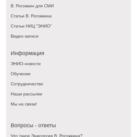
имя Пользователя и Адрес электронной
В. Рогожкин для СМИ
почты. Пользователь может в любой
Статьи В. Рогожкина
момент отказаться от рассылки путем
направления Оператору запроса на отказ
Статьи НИЦ "ЭНИО"
от рассылки по адресу:
Видео-записи
или нажатием соответствующей кнопки
«отписаться от рассылки» в теле письма
рассылки.
Информация
ЭНИО-новости
3. Порядок обработки
Обучение
персональных данных
Сотрудничество
Оператор с уважением относится к
Наши рассылки
конфиденциальности персональной
Мы на связи!
информации Пользователей и прилагает
всяческие усилия для её защиты. Для
Оператора имеет первостепенное значение
Вопросы - ответы
поддержание конфиденциальности любых
личных данных, которые пользователи
Что такое Эниология В. Рогожкина?