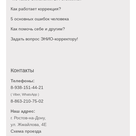
предоставляют Оператору.
Как работает коррекция?
3.1. Оператор обязуется использовать
5 основных ошибок человека
Персональные данные в соответствии с
Федеральным Законом «О персональных
Как помочь себе и другим?
данных» № 152-ФЗ от 27 июля 2006 г. и
Задать вопрос ЭНИО-корректору!
настоящей политикой
конфиденциальности.
3.2. В отношении персональных данных
Пользователя сохраняется их
Контакты
конфиденциальность, кроме случаев, когда
указанные данные являются
Телефоны:
общедоступными.
8-938-151-44-21
3.3. Оператор имеет право хранить
( Viber, WhatsApp )
персональные данные только на серверах
8-863-210-75-02
на территории Российской Федерации.
Наш адрес:
3.4. Оператор имеет право передавать
г. Ростов-на-Дону,
персональные данные Пользователя без
ул. Жмайлова, 4Е
согласия Пользователя следующим лицам:
Схема проезда