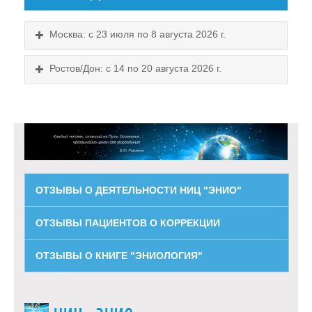
персональные данные:
Имя Пользователя
Москва: с 23 июля по 8 августа 2026 г.
Адрес электронной почты
Номер телефона
Ростов/Дон: с 14 по 20 августа 2026 г.
Почтовый адрес
2.2. Обработка указанных выше
персональных данных осуществляется
Оператором исключительно в целях:
-- заключения и исполнения договоров
дистанционной продажи товаров,
ОТЗЫВЫ О ДЕЯТЕЛЬНОСТИ НИЦ "ЭНИО"
размещенных на Сайте.
-- предоставление Пользователям
ОТЗЫВЫ ПАЦИЕНТОВ О КОРРЕКЦИИ
персонализированного сервиса;
-- предоставление доступа к услугам,
ОТЗЫВЫ О КНИГЕ "ЭНИОЛОГИЯ"
Схема проезда
которыми Пользователь выразит
желание воспользоваться;
Выходные:
Схема проезда
-- связь с Пользователями, в том
понедельник, пятница