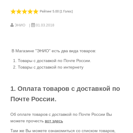
Как узнать, дошла ли Ваша оплата до нас?
Если оплата не дошла
Рейтинг 5.00 [1 Голос]
Оплата из зарубежных стран
ЭНИО
01.03.2018
Не нашли подходящий способ оплаты?
Вопросы по оплате
В Магазине "ЭНИО" есть два вида товаров:
Личный кабинет
Товары с доставкой по Почте России.
Товары с доставкой по интернету
Ваш личный кабинет
Что такое План Подписки
1. Оплата товаров с доставкой по
Что происходит после оформления заказа
Почте России.
Где найти оплаченный Вами План Подписки?
Как узнать, дошла ли Ваша оплата до нас?
Об оплате товаров с доставкой по Почте России Вы
можете прочесть
вот здесь
Где найти ID Вашей Подписки?
Там же Вы можете ознакомиться со списком товаров,