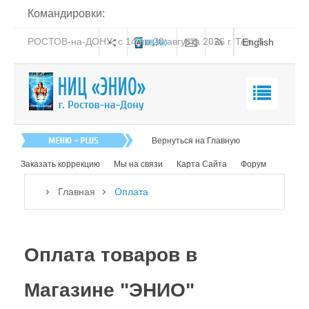
Командировки:
РОСТОВ-на-ДОНУ: с 14 по 20 августа 2026 г. Тел: 8-
English
938-151-44-21
Магазин "ЭНИО"
Вернуться на Главную
Наши товары
Заказать коррекцию
Мы на связи
Карта Сайта
Форум
Как заказать
Главная
Оплата
Оплата
Об оплате товаров с доставкой по интернету
Оплата товаров в
Способы оплаты
Магазине "ЭНИО"
Сроки прохождения оплаты