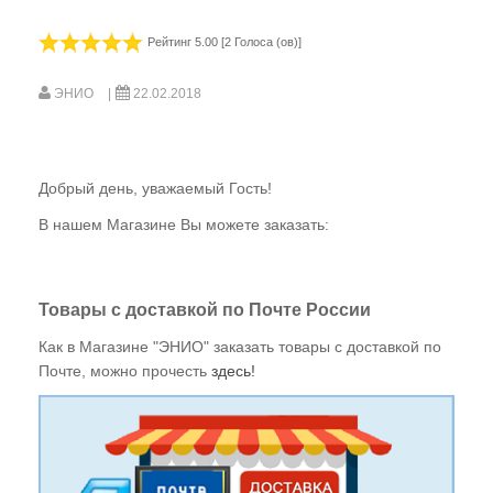
Общая информация
Рейтинг 5.00 [2 Голоса (ов)]
Что происходит после оформления заказа
Подтверждение заказа
ЭНИО
22.02.2018
Цены
Аннулирование заказа
Добрый день, уважаемый Гость!
В нашем Магазине Вы можете заказать:
Оплата
Доставка
Справочник
Товары с доставкой по Почте России
О компании
Как в Магазине "ЭНИО" заказать товары с доставкой по
Почте, можно прочесть
здесь!